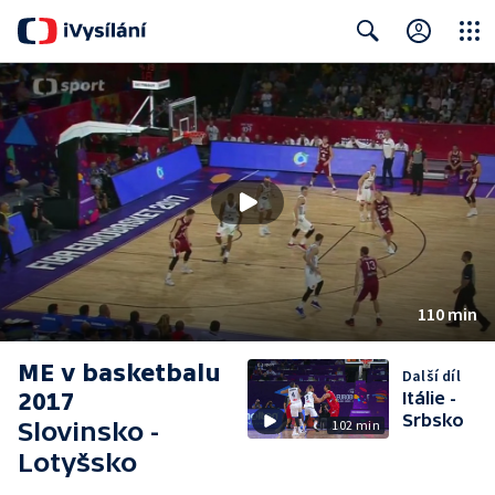
Close
Search
110 min
ME v basketbalu
Další díl
2017
Itálie -
Srbsko
Slovinsko -
102 min
Lotyšsko