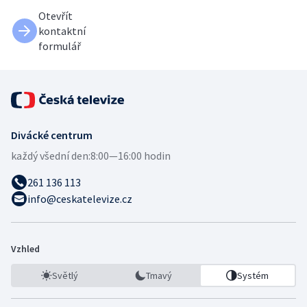
Otevřít
kontaktní
formulář
Divácké centrum
každý všední den:
8:00—16:00 hodin
261 136 113
info@ceskatelevize.cz
Vzhled
Světlý
Tmavý
Systém