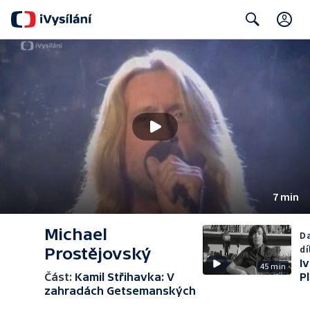
C
Search
7 min
Michael
Da
dí
Prostějovský
I
45 min
Část:
Kamil Střihavka: V
P
zahradách Getsemanských