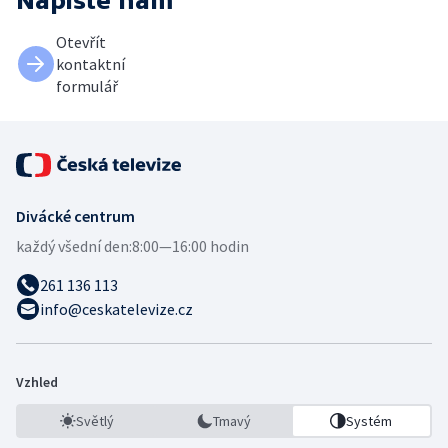
Napište nám
Otevřít
kontaktní
formulář
Divácké centrum
každý všední den:
8:00—16:00 hodin
261 136 113
info@ceskatelevize.cz
Vzhled
Světlý
Tmavý
Systém