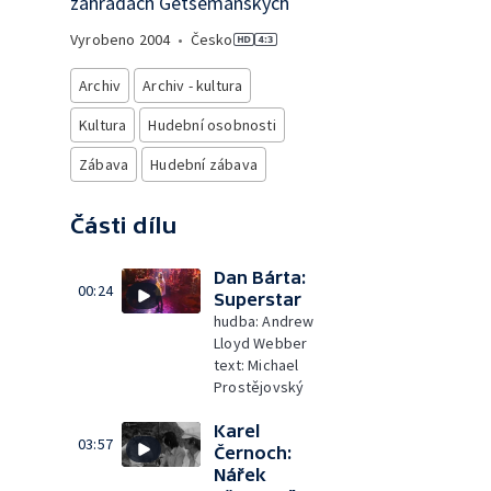
zahradách Getsemanských
Vyrobeno
2004
•
Česko
Archiv
Archiv - kultura
Kultura
Hudební osobnosti
Zábava
Hudební zábava
Části dílu
Dan Bárta:
00:24
Superstar
hudba: Andrew
Lloyd Webber
text: Michael
Prostějovský
Karel
03:57
Černoch:
Nářek