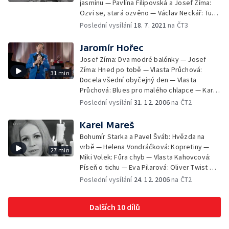
jasmínu — Pavlína Filipovská a Josef Zíma:
placka — Oldřich Kaiser a Jiří Lábus: Kosí fox
Ozvi se, stará ozvěno — Václav Neckář: Tu
— Lubomír Lipský: Kluci z naší uličky — V.
kytaru jsem koupil kvůli tobě — Eva Pilarová:
Poslední vysílání
18. 7. 2021
na ČT3
Gajerová a O. Havelka: Houpydy houpy hou
Potají — Bára Basiková: Bossa nova — Karel
— Ondřej Havelka: Tvůj bílý šátek — Milena
Gott: Dívka s kyticí — D. Vlachová, J.
Jaromír Hořec
Zahrynovská: Polibek na rozloučenou
Zelenková a V. Čižmárová: Bylo jaro — Viktor
Josef Zíma: Dva modré balónky — Josef
Sodoma: Haló děťátko — Naďa Urbánková:
Zíma: Hned po tobě — Vlasta Průchová:
31 min
Léto na kole — Waldemar Matuška: Buď rád!
Docela všední obyčejný den — Vlasta
— Jana Petrů a Karel Gott: Den je krásný
Průchová: Blues pro malého chlapce — Karel
Gott: Sedmikráska — Milan Chladil: Kakaové
Poslední vysílání
31. 12. 2006
na ČT2
bejby — Vlasta Průchová: Černá ukolébavka
— Jiří Vašíček: pohádková země — Petr
Karel Mareš
Kalandra: Chtěl bych umět blues — Jiří
Bohumír Starka a Pavel Šváb: Hvězda na
Štědroň: S láskou je svět krásný — Yvetta
vrbě — Helena Vondráčková: Kopretiny —
27 min
Simonová a Milan Chladil: Zlatý déšť — Eva
Miki Volek: Fůra chyb — Vlasta Kahovcová:
Pilarová: Nedělní vláček — Milan Martin: Dívka
Píseň o tichu — Eva Pilarová: Oliver Twist —
jménem Pygmalion
Waldemar Matuška: Padá hvězda — Tam za
Poslední vysílání
24. 12. 2006
na ČT2
vodou v rákosí — Karel Gott a Waldemar
Matuška: Co z toho mám — Waldemar
Dalších 10 dílů
Matuška: Divoký koně — Romeo a Julie na
konci listopadu — Josef Laufer: Toulavý
Engelbert — Jitka Molavcová: Toulavý