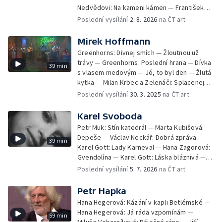
Nedvědovi: Na kameni kámen — František
Nedvěd: Růže z papíru — Razítka — Spirituál
Poslední vysílání
2. 8. 2026
na ČT art
kvintet: Mlýnský kámen — Jan a František
Nedvědovi: Sedmikráska — Jan a František
Mirek Hoffmann
Nedvědovi: Slunovrat — Jan Nedvěd:
Greenhorns: Divnej smích — Žloutnou už
Podvod — Jan a František Nedvědovi:
trávy — Greenhorns: Poslední hrana — Dívka
39 min
Valčíček — Jan Nedvěd a přátelé: Tulácký
s vlasem medovým — Jó, to byl den — Žlutá
ráno — Jan a František Nedvědovi: Neublížil
kytka — Milan Krbec a Zelenáči: Splacenej
jsem
dluh — Věra Martinová: Zázračné housle —
Poslední vysílání
30. 3. 2025
na ČT art
Šest dní na silnici — Věra Martinová: Mý
blues — Hej, Joe — Zlaté hodinky — Co se
Karel Svoboda
bude dít
Petr Muk: Stín katedrál — Marta Kubišová:
Depeše — Václav Neckář: Dobrá zpráva —
39 min
Karel Gott: Lady Karneval — Hana Zagorová:
Gvendolína — Karel Gott: Láska bláznivá —
Karel Gott: Jdi za štěstím — Helena
Poslední vysílání
5. 7. 2026
na ČT art
Vondráčková: Fanfán — Marta Kubišová:
Tajuplný hráč — Jiří Korn: Yvetta — Karel
Petr Hapka
Gott: Včelka Mája — Leona Machálková:
Hana Hegerová: Kázání v kapli Betlémské —
Dlouhá bílá žhnoucí kometa — Marcela
Hana Hegerová: Já ráda vzpomínám —
59 min
Holanová a Karel Gott: Čau, lásko — Lucie