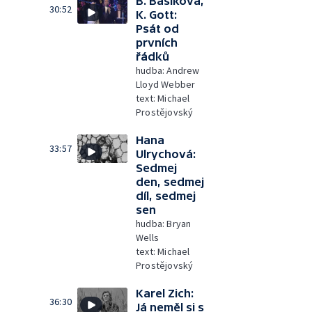
B. Basiková,
30:52
K. Gott:
Psát od
prvních
řádků
hudba: Andrew
Lloyd Webber
text: Michael
Prostějovský
Hana
33:57
Ulrychová:
Sedmej
den, sedmej
díl, sedmej
sen
hudba: Bryan
Wells
text: Michael
Prostějovský
Karel Zich:
36:30
Já neměl si s