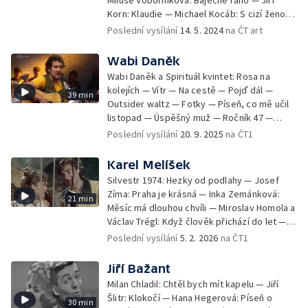
Miluše Voborníková: Báječné ráno — Jiří
Bílá: Jsi můj pán — Petr Kolář: Ještě že tě,
Korn: Klaudie — Michael Kocáb: S cizí ženou
lásko, mám
v cizím pokoji — Karel Zich: Na tisíc žen jde
Poslední vysílání
14. 5. 2024
na ČT art
světem — Hana Hegerová: Rozvod — Karel
Gott: Dívka z obrazu — Richard Müller:
Wabi Daněk
Rozeznávám — Richard Müller: Štěstí je
Wabi Daněk a Spirituál kvintet: Rosa na
krásná věc — Boleslav Polívka a Petr
kolejích — Vítr — Na cestě — Pojď dál —
39 min
Nárožný: Šaškové počmáraní — Buřty, pivo,
Outsider waltz — Fotky — Píseň, co mě učil
nenávist — Petr Hapka a Jana Kirschner:
listopad — Úspěšný muž — Ročník 47 —
Bude mi lehká zem — Petr Hapka a Lucie Bílá:
Stromy — Franta má péra — Víkend — Mírně
Poslední vysílání
20. 9. 2025
na ČT1
Dívám se, dívám — Kocour se schoulil na tvůj
rozhněvaný muž lehce středního věku
klín
Karel Melíšek
Silvestr 1974: Hezky od podlahy — Josef
Zíma: Praha je krásná — Inka Zemánková:
21 min
Měsíc má dlouhou chvíli — Miroslav Homola a
Václav Trégl: Když člověk přichází do let —
Jára Pospíšil: Buď jen mou, Violetto —
Poslední vysílání
5. 2. 2026
na ČT1
Setleři: Koupím ti párek poštovních holubů —
Iva Janžurová a Pavlína Filipovská: Podej
Jiří Bažant
štěstí ruku — Jitka Molavcová: Dejte si radit
Milan Chladil: Chtěl bych mít kapelu — Jiří
— Yvetta Simonová a Milan Chladil: Láska
Šlitr: Klokočí — Hana Hegerová: Píseň o
30 min
brány otevírá — Miloš Kopecký: Bramborová