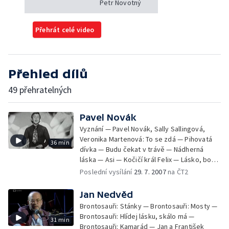
Petr Novotný
Přehrát celé video
Přehled dílů
49 přehratelných
Pavel Novák
Vyznání — Pavel Novák, Sally Sallingová,
Veronika Martenová: To se zdá — Pihovatá
36 min
dívka — Budu čekat v trávě — Nádherná
láska — Asi — Kočičí král Felix — Lásko, bože
lásko — Začíná máj — Čím je to, lásko —
Poslední vysílání
29. 7. 2007
na ČT2
Neonová cesta — Strýček Jan — Chci
zapomenout
Jan Nedvěd
Brontosauři: Stánky — Brontosauři: Mosty —
Brontosauři: Hlídej lásku, skálo má —
31 min
Brontosauři: Kamarád — Jan a František