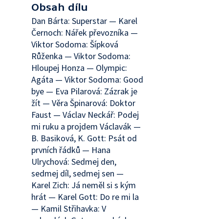
Obsah dílu
Dan Bárta: Superstar — Karel
Černoch: Nářek převozníka —
Viktor Sodoma: Šípková
Růženka — Viktor Sodoma:
Hloupej Honza — Olympic:
Agáta — Viktor Sodoma: Good
bye — Eva Pilarová: Zázrak je
žít — Věra Špinarová: Doktor
Faust — Václav Neckář: Podej
mi ruku a projdem Václavák —
B. Basiková, K. Gott: Psát od
prvních řádků — Hana
Ulrychová: Sedmej den,
sedmej díl, sedmej sen —
Karel Zich: Já neměl si s kým
hrát — Karel Gott: Do re mi la
— Kamil Střihavka: V