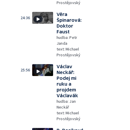
Prostějovský
Věra
24:36
Špinarová:
Doktor
Faust
hudba: Petr
Janda
text: Michael
Prostějovský
Václav
25:56
Neckář:
Podej mi
ruku a
projdem
Václavák
hudba: Jan
Neckář
text: Michael
Prostějovský