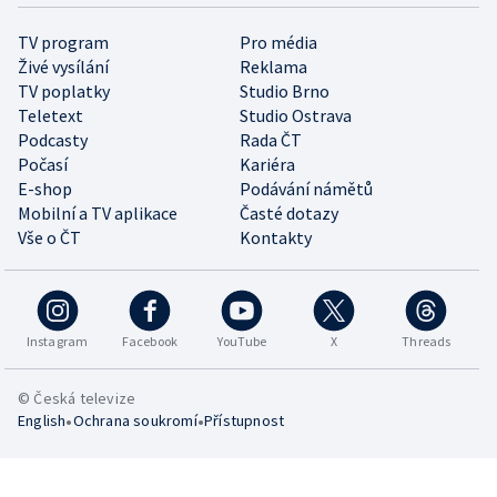
TV program
Pro média
Živé vysílání
Reklama
TV poplatky
Studio Brno
Teletext
Studio Ostrava
Podcasty
Rada ČT
Počasí
Kariéra
E-shop
Podávání námětů
Mobilní a TV aplikace
Časté dotazy
Vše o ČT
Kontakty
Instagram
Facebook
YouTube
X
Threads
© Česká televize
•
•
English
Ochrana soukromí
Přístupnost