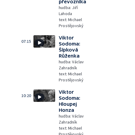
převozníka
hudba: Jiří
Lahoda
text: Michael
Prostějovský
Viktor
07:15
Sodoma:
Šípková
Růženka
hudba: Václav
Zahradník
text: Michael
Prostějovský
Viktor
10:20
Sodoma:
Hloupej
Honza
hudba: Václav
Zahradník
text: Michael
Prostějovský