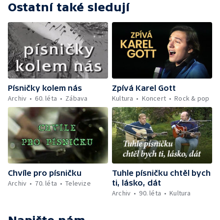
Ostatní také sledují
Engelbert — Jiřina Bohdalová: Buď prostě
dáma — Jiří Korn: Tak jsem se doslechl
Písničky kolem nás
Zpívá Karel Gott
Archiv
60. léta
Zábava
Kultura
Koncert
Rock & pop
Chvíle pro písničku
Tuhle písničku chtěl bych
ti, lásko, dát
Archiv
70. léta
Televize
Archiv
90. léta
Kultura