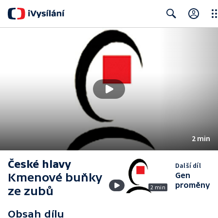
Clo
Search
2 min
České hlavy
Další díl
Kmenové buňky
Gen
proměny
2 min
ze zubů
Obsah dílu