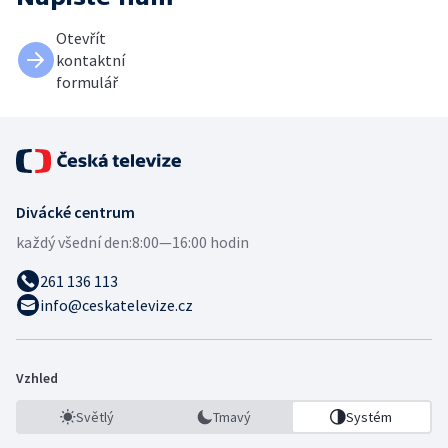
Otevřít
kontaktní
formulář
Divácké centrum
každý všední den:
8:00—16:00 hodin
261 136 113
info@ceskatelevize.cz
Vzhled
Světlý
Tmavý
Systém