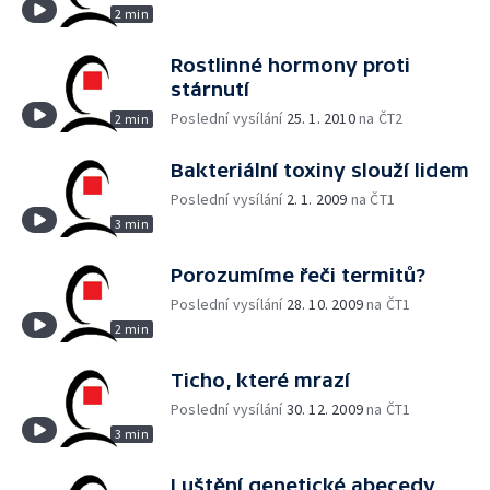
2 min
Rostlinné hormony proti
stárnutí
Poslední vysílání
25. 1. 2010
na ČT2
2 min
Bakteriální toxiny slouží lidem
Poslední vysílání
2. 1. 2009
na ČT1
3 min
Porozumíme řeči termitů?
Poslední vysílání
28. 10. 2009
na ČT1
2 min
Ticho, které mrazí
Poslední vysílání
30. 12. 2009
na ČT1
3 min
Luštění genetické abecedy