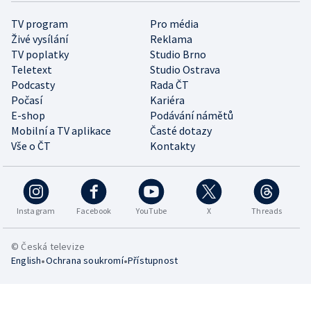
TV program
Pro média
Živé vysílání
Reklama
TV poplatky
Studio Brno
Teletext
Studio Ostrava
Podcasty
Rada ČT
Počasí
Kariéra
E-shop
Podávání námětů
Mobilní a TV aplikace
Časté dotazy
Vše o ČT
Kontakty
Instagram
Facebook
YouTube
X
Threads
© Česká televize
•
•
English
Ochrana soukromí
Přístupnost