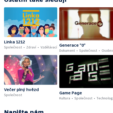
Linka 1212
Generace "0"
Společnost
Zdraví
Vzdělávací
Dokument
Společnost
Osobno
Večer plný hvězd
Game Page
Společnost
Kultura
Společnost
Technolog
Napište nám