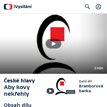
C
Search
2 min
České hlavy
Další díl
Aby kovy
Bramborová
banka
3 min
nekřehly
Obsah dílu