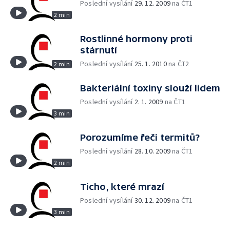
Poslední vysílání
29. 12. 2009
na ČT1
2 min
Rostlinné hormony proti
stárnutí
Poslední vysílání
25. 1. 2010
na ČT2
2 min
Bakteriální toxiny slouží lidem
Poslední vysílání
2. 1. 2009
na ČT1
3 min
Porozumíme řeči termitů?
Poslední vysílání
28. 10. 2009
na ČT1
2 min
Ticho, které mrazí
Poslední vysílání
30. 12. 2009
na ČT1
3 min