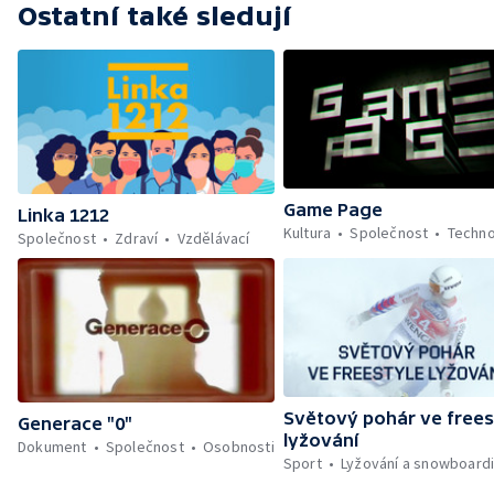
Ostatní také sledují
Game Page
Linka 1212
Kultura
Společnost
Techno
Společnost
Zdraví
Vzdělávací
Světový pohár ve frees
Generace "0"
lyžování
Dokument
Společnost
Osobnosti
Sport
Lyžování a snowboard