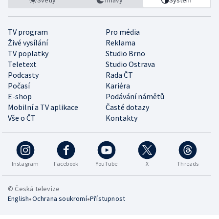
TV program
Pro média
Živé vysílání
Reklama
TV poplatky
Studio Brno
Teletext
Studio Ostrava
Podcasty
Rada ČT
Počasí
Kariéra
E-shop
Podávání námětů
Mobilní a TV aplikace
Časté dotazy
Vše o ČT
Kontakty
Instagram
Facebook
YouTube
X
Threads
© Česká televize
•
•
English
Ochrana soukromí
Přístupnost