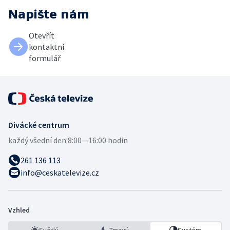
Napište nám
Otevřít
kontaktní
formulář
Divácké centrum
každý všední den:
8:00—16:00 hodin
261 136 113
info@ceskatelevize.cz
Vzhled
Světlý
Tmavý
Systém