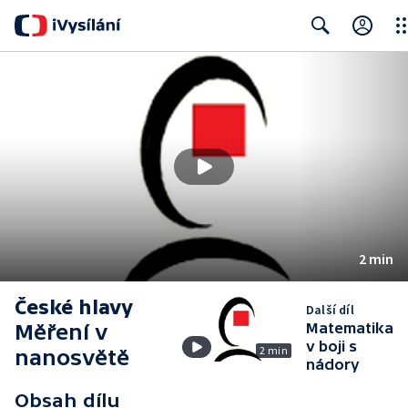
Clo
Search
2 min
České hlavy
Další díl
Měření v
Matematika
v boji s
2 min
nanosvětě
nádory
Obsah dílu