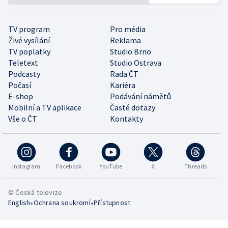
TV program
Pro média
Živé vysílání
Reklama
TV poplatky
Studio Brno
Teletext
Studio Ostrava
Podcasty
Rada ČT
Počasí
Kariéra
E-shop
Podávání námětů
Mobilní a TV aplikace
Časté dotazy
Vše o ČT
Kontakty
Instagram
Facebook
YouTube
X
Threads
© Česká televize
•
•
English
Ochrana soukromí
Přístupnost