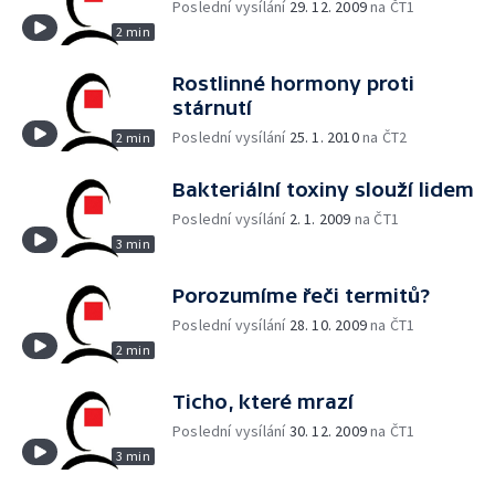
Poslední vysílání
29. 12. 2009
na ČT1
2 min
Rostlinné hormony proti
stárnutí
Poslední vysílání
25. 1. 2010
na ČT2
2 min
Bakteriální toxiny slouží lidem
Poslední vysílání
2. 1. 2009
na ČT1
3 min
Porozumíme řeči termitů?
Poslední vysílání
28. 10. 2009
na ČT1
2 min
Ticho, které mrazí
Poslední vysílání
30. 12. 2009
na ČT1
3 min