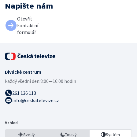
Napište nám
Otevřít
kontaktní
formulář
Divácké centrum
každý všední den:
8:00—16:00 hodin
261 136 113
info@ceskatelevize.cz
Vzhled
Světlý
Tmavý
Systém