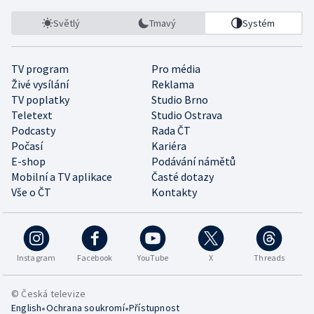
Světlý
Tmavý
Systém
TV program
Pro média
Živé vysílání
Reklama
TV poplatky
Studio Brno
Teletext
Studio Ostrava
Podcasty
Rada ČT
Počasí
Kariéra
E-shop
Podávání námětů
Mobilní a TV aplikace
Časté dotazy
Vše o ČT
Kontakty
Instagram
Facebook
YouTube
X
Threads
© Česká televize
•
•
English
Ochrana soukromí
Přístupnost