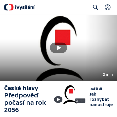
C
Search
2 min
České hlavy
Další díl
Předpověď
Jak
rozhýbat
2 min
počasí na rok
nanostroje
2056