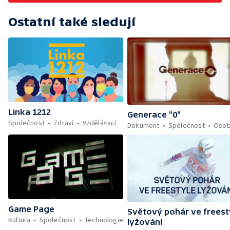
Ostatní také sledují
Linka 1212
Generace "0"
Společnost
Zdraví
Vzdělávací
Dokument
Společnost
Osob
Game Page
Světový pohár ve freest
Kultura
Společnost
Technologie
lyžování