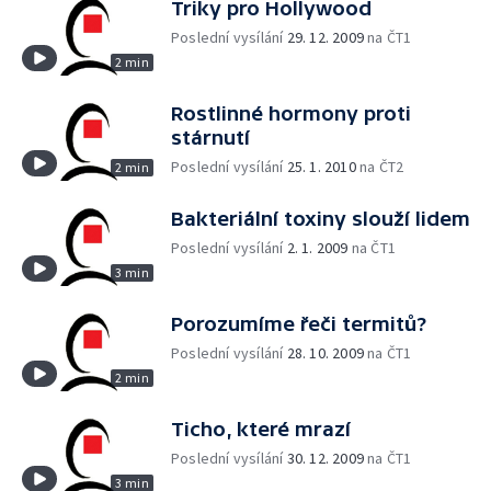
Triky pro Hollywood
Poslední vysílání
29. 12. 2009
na ČT1
2 min
Rostlinné hormony proti
stárnutí
Poslední vysílání
25. 1. 2010
na ČT2
2 min
Bakteriální toxiny slouží lidem
Poslední vysílání
2. 1. 2009
na ČT1
3 min
Porozumíme řeči termitů?
Poslední vysílání
28. 10. 2009
na ČT1
2 min
Ticho, které mrazí
Poslední vysílání
30. 12. 2009
na ČT1
3 min