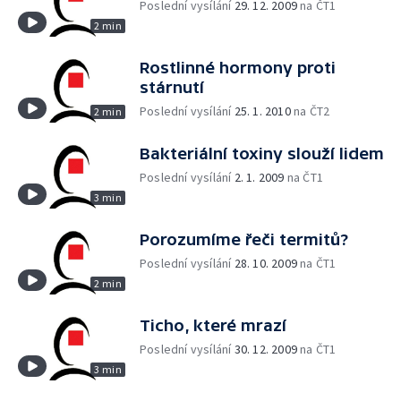
Poslední vysílání
29. 12. 2009
na ČT1
2 min
Rostlinné hormony proti
stárnutí
Poslední vysílání
25. 1. 2010
na ČT2
2 min
Bakteriální toxiny slouží lidem
Poslední vysílání
2. 1. 2009
na ČT1
3 min
Porozumíme řeči termitů?
Poslední vysílání
28. 10. 2009
na ČT1
2 min
Ticho, které mrazí
Poslední vysílání
30. 12. 2009
na ČT1
3 min