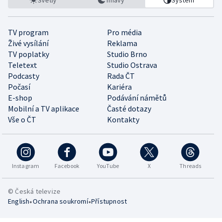
TV program
Pro média
Živé vysílání
Reklama
TV poplatky
Studio Brno
Teletext
Studio Ostrava
Podcasty
Rada ČT
Počasí
Kariéra
E-shop
Podávání námětů
Mobilní a TV aplikace
Časté dotazy
Vše o ČT
Kontakty
Instagram
Facebook
YouTube
X
Threads
© Česká televize
•
•
English
Ochrana soukromí
Přístupnost