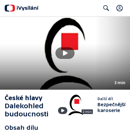
C
Search
3 min
České hlavy
Další díl
Dalekohled
Bezpečnější
karoserie
2 min
budoucnosti
Obsah dílu