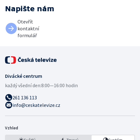
Napište nám
Otevřít
kontaktní
formulář
Divácké centrum
každý všední den:
8:00—16:00 hodin
261 136 113
info@ceskatelevize.cz
Vzhled
Světlý
Tmavý
Systém