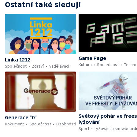
Ostatní také sledují
Game Page
Linka 1212
Kultura
Společnost
Techno
Společnost
Zdraví
Vzdělávací
Světový pohár ve frees
Generace "0"
lyžování
Dokument
Společnost
Osobnosti
Sport
Lyžování a snowboard