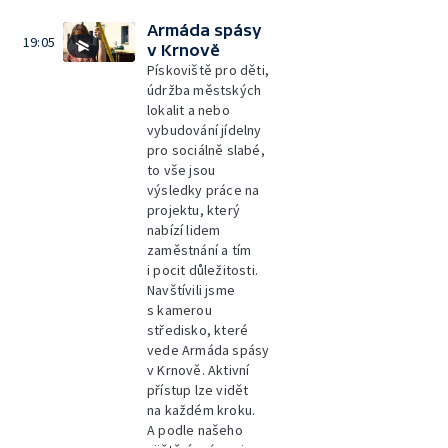
Armáda spásy
19:05
v Krnově
Pískoviště pro děti,
údržba městských
lokalit a nebo
vybudování jídelny
pro sociálně slabé,
to vše jsou
výsledky práce na
projektu, který
nabízí lidem
zaměstnání a tím
i pocit důležitosti.
Navštívili jsme
s kamerou
středisko, které
vede Armáda spásy
v Krnově. Aktivní
přístup lze vidět
na každém kroku.
A podle našeho