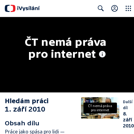
Close
Search
ČT nemá práva 
pro internet
Hledám práci
Další
ČT nemá práva
1. září 2010
díl
pro internet
8.
září
Obsah dílu
2010
Práce jako spása pro lidi —