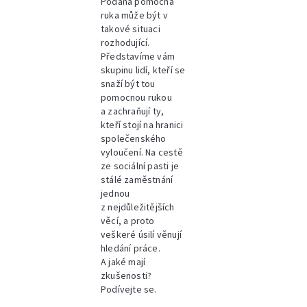
Podaná pomocná
ruka může být v
takové situaci
rozhodující.
Představíme vám
skupinu lidí, kteří se
snaží být tou
pomocnou rukou
a zachraňují ty,
kteří stojí na hranici
společenského
vyloučení. Na cestě
ze sociální pasti je
stálé zaměstnání
jednou
z nejdůležitějších
věcí, a proto
veškeré úsilí věnují
hledání práce.
A jaké mají
zkušenosti?
Podívejte se.