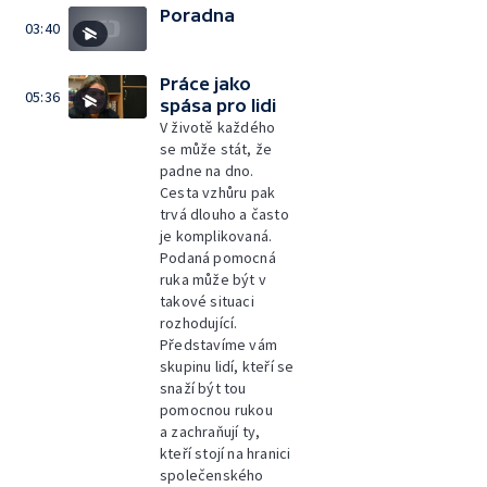
Poradna
03:40
Práce jako
05:36
spása pro lidi
V životě každého
se může stát, že
padne na dno.
Cesta vzhůru pak
trvá dlouho a často
je komplikovaná.
Podaná pomocná
ruka může být v
takové situaci
rozhodující.
Představíme vám
skupinu lidí, kteří se
snaží být tou
pomocnou rukou
a zachraňují ty,
kteří stojí na hranici
společenského