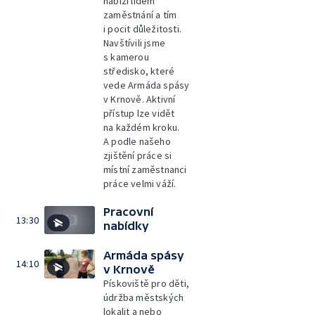
nabízí lidem
zaměstnání a tím
i pocit důležitosti.
Navštívili jsme
s kamerou
středisko, které
vede Armáda spásy
v Krnově. Aktivní
přístup lze vidět
na každém kroku.
A podle našeho
zjištění práce si
místní zaměstnanci
práce velmi váží.
Pracovní
13:30
nabídky
Armáda spásy
14:10
v Krnově
Pískoviště pro děti,
údržba městských
lokalit a nebo