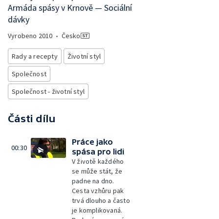
Armáda spásy v Krnově — Sociální
dávky
Vyrobeno
2010
•
Česko
Rady a recepty
Životní styl
Společnost
Společnost - životní styl
Části dílu
Práce jako
00:30
spása pro lidi
V životě každého
se může stát, že
padne na dno.
Cesta vzhůru pak
trvá dlouho a často
je komplikovaná.