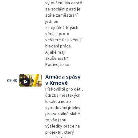
vyloučení. Na cestě
ze sociální pasti je
stálé zaměstnání
jednou
z nejdůležitějších
věcí, a proto
veškeré úsilí věnují
hledání práce.
A jaké mají
zkušenosti?
Podívejte se.
Armáda spásy
09:48
v Krnově
Pískoviště pro děti,
údržba městských
lokalit a nebo
vybudování jídelny
pro sociálně slabé,
to vše jsou
výsledky práce na
projektu, který