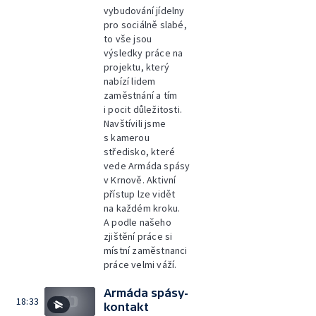
vybudování jídelny
pro sociálně slabé,
to vše jsou
výsledky práce na
projektu, který
nabízí lidem
zaměstnání a tím
i pocit důležitosti.
Navštívili jsme
s kamerou
středisko, které
vede Armáda spásy
v Krnově. Aktivní
přístup lze vidět
na každém kroku.
A podle našeho
zjištění práce si
místní zaměstnanci
práce velmi váží.
Armáda spásy-
18:33
kontakt