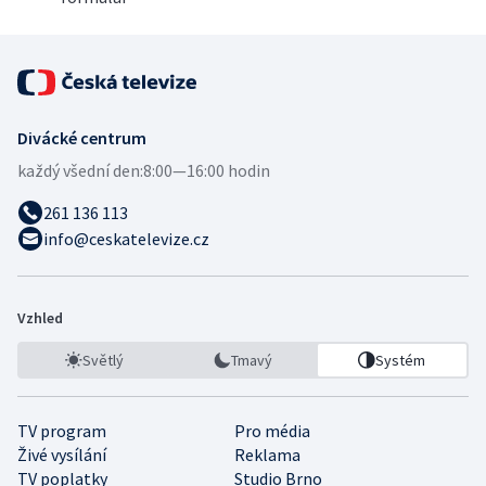
Divácké centrum
každý všední den:
8:00—16:00 hodin
261 136 113
info@ceskatelevize.cz
Vzhled
Světlý
Tmavý
Systém
TV program
Pro média
Živé vysílání
Reklama
TV poplatky
Studio Brno