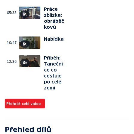
Práce
05:33
zblízka:
obráběč
kovů
Nabídka
10:47
Příběh:
12:36
Tanečni
ce co
cestuje
po celé
zemi
Přehrát celé video
Přehled dílů