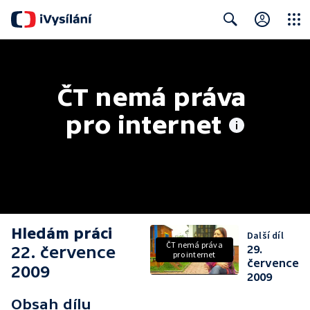
Close
Search
ČT nemá práva 
pro internet
Hledám práci
Další díl
ČT nemá práva
22. července
29.
pro internet
července
2009
2009
Obsah dílu