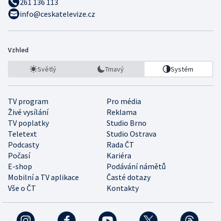
261 136 113
info@ceskatelevize.cz
Vzhled
Světlý
Tmavý
Systém
TV program
Pro média
Živé vysílání
Reklama
TV poplatky
Studio Brno
Teletext
Studio Ostrava
Podcasty
Rada ČT
Počasí
Kariéra
E-shop
Podávání námětů
Mobilní a TV aplikace
Časté dotazy
Vše o ČT
Kontakty