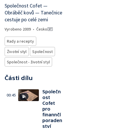
Společnost Cofet —
Obráběč kovů — Tanečnice
cestuje po celé zemi
Vyrobeno
2009
•
Česko
Rady a recepty
Životní styl
Společnost
Společnost - životní styl
Části dílu
Společn
00:45
ost
Cofet
pro
finannčí
poraden
ství