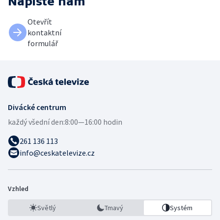
Napište nám
Otevřít
kontaktní
formulář
Divácké centrum
každý všední den:
8:00—16:00 hodin
261 136 113
info@ceskatelevize.cz
Vzhled
Světlý
Tmavý
Systém