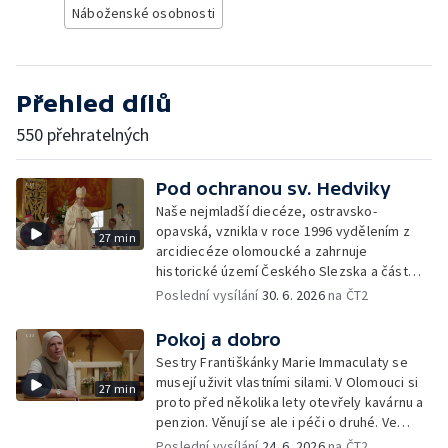
Náboženské osobnosti
Přehled dílů
550 přehratelných
Pod ochranou sv. Hedviky
Naše nejmladší diecéze, ostravsko-
opavská, vznikla v roce 1996 vydělením z
27 min
arcidiecéze olomoucké a zahrnuje
historické území Českého Slezska a část
severní Moravy.
Poslední vysílání
30. 6. 2026
na ČT2
Pokoj a dobro
Sestry Františkánky Marie Immaculaty se
musejí uživit vlastními silami. V Olomouci si
27 min
proto před několika lety otevřely kavárnu a
penzion. Věnují se ale i péči o druhé. Ve
Strání pomáhají v odlehčovací službě, v
Poslední vysílání
24. 6. 2026
na ČT2