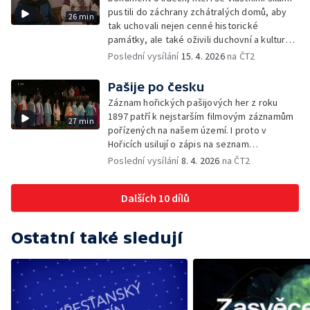
pustili do záchrany zchátralých domů, aby
26 min
tak uchovali nejen cenné historické
památky, ale také oživili duchovní a kulturní
tradice ve své obci.
Poslední vysílání
15. 4. 2026
na ČT2
Pašije po česku
Záznam hořických pašijových her z roku
1897 patří k nejstarším filmovým záznamům
27 min
pořízených na našem území. I proto v
Hořicích usilují o zápis na seznam
nehmotného kulturního dědictví UNESCO.
Poslední vysílání
8. 4. 2026
na ČT2
Pašijové hry Plastic People of the Universe,
které byly uvedeny v roce 1978 na Hrádečku
Dalších 10 dílů
v chalupě Václava Havla, jsou odlišné co do
charakteru i okolností svého uvedení. Jedno
ale mají společné. Odkazují na stejný
Ostatní také sledují
biblický příběh.