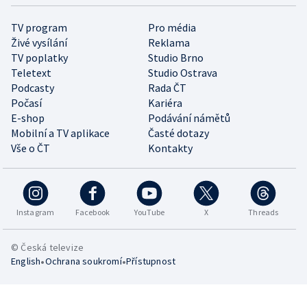
TV program
Pro média
Živé vysílání
Reklama
TV poplatky
Studio Brno
Teletext
Studio Ostrava
Podcasty
Rada ČT
Počasí
Kariéra
E-shop
Podávání námětů
Mobilní a TV aplikace
Časté dotazy
Vše o ČT
Kontakty
Instagram
Facebook
YouTube
X
Threads
© Česká televize
•
•
English
Ochrana soukromí
Přístupnost