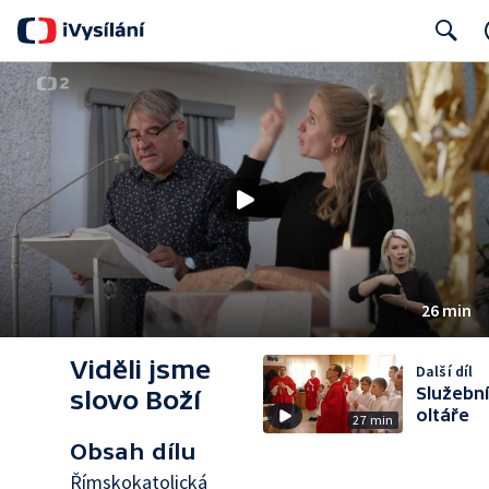
Search
26 min
Viděli jsme
Další díl
Služební
slovo Boží
oltáře
27 min
Obsah dílu
Římskokatolická