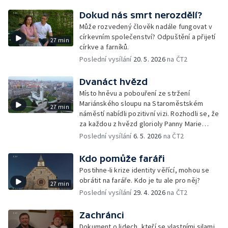
Dokud nás smrt nerozdělí?
Může rozvedený člověk nadále fungovat v
církevním společenství? Odpuštění a přijetí
27 min
církve a farníků.
Poslední vysílání
20. 5. 2026
na ČT2
Dvanáct hvězd
Místo hněvu a pobouření ze stržení
Mariánského sloupu na Staroměstském
27 min
náměstí nabídli pozitivní vizi. Rozhodli se, že
za každou z hvězd glorioly Panny Marie
postaví v Praze kostel. Dokument České
Poslední vysílání
6. 5. 2026
na ČT2
televize o dobru, které je silnější než zloba.
Kdo pomůže faráři
Postihne-li krize identity věřící, mohou se
obrátit na faráře. Kdo je tu ale pro něj?
27 min
Poslední vysílání
29. 4. 2026
na ČT2
Zachránci
Dokument o lidech, kteří se vlastními silami