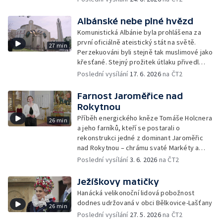
Janovicích zase v domově pro seniory. Jak
dnes žijí řeholní sestry mimo zdi kláštera?
Albánské nebe plné hvězd
Komunistická Albánie byla prohlášena za
první oficiálně ateistický stát na světě.
27 min
Perzekuováni byli stejně tak muslimové jako
křesťané. Stejný prožitek útlaku přivedl
tamní věřící k náboženské snášenlivosti a
Poslední vysílání
17. 6. 2026
na ČT2
vzájemnému respektu v době svobody.
Farnost Jaroměřice nad
Rokytnou
Příběh energického kněze Tomáše Holcnera
26 min
a jeho farníků, kteří se postarali o
rekonstrukci jedné z dominant Jaroměřic
nad Rokytnou – chrámu svaté Markéty a
vlastníma rukama pomáhali při výstavbě
Poslední vysílání
3. 6. 2026
na ČT2
sociálních bytů v Myslibořicích.
Ježíškovy matičky
Hanácká velikonoční lidová pobožnost
dodnes udržovaná v obci Bělkovice-Lašťany
26 min
Poslední vysílání
27. 5. 2026
na ČT2