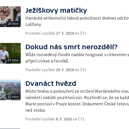
Ježíškovy matičky
Hanácká velikonoční lidová pobožnost dodnes udržov
26 min
Lašťany
Poslední vysílání
27. 5. 2026
na ČT2
Dokud nás smrt nerozdělí?
Může rozvedený člověk nadále fungovat v církevním 
27 min
přijetí církve a farníků.
Poslední vysílání
20. 5. 2026
na ČT2
Dvanáct hvězd
Místo hněvu a pobouření ze stržení Mariánského sl
27 min
náměstí nabídli pozitivní vizi. Rozhodli se, že za kaž
Marie postaví v Praze kostel. Dokument České televize
než zloba.
Poslední vysílání
6. 5. 2026
na ČT2