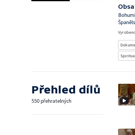
Obsa
Bohumír
Španěls
Vyroben
Dokume
Spiritua
Přehled dílů
550 přehratelných