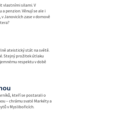
t vlastními silami. V
a penzion. Věnují se ale i
, v Janovicích zase v domově
štera?
ně ateistický stát na světě.
. Stejný prožitek útlaku
zájemnému respektu v době
tnou
níků, kteří se postarali o
nou – chrámu svaté Markéty a
tů v Myslibořicích.