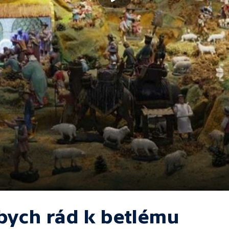
 bych rád k betlému