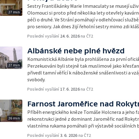
Sestry Františkánky Marie Immaculaty se musejí uživi
27 min
Olomouci si proto před několika lety otevřely kavárnu 
péči o druhé. Ve Strání pomáhají v odlehčovací službě
pro seniory. Jak dnes žijí řeholní sestry mimo zdi klá
Poslední vysílání
24. 6. 2026
na ČT2
Albánské nebe plné hvězd
Komunistická Albánie byla prohlášena za první oficiál
27 min
Perzekuováni byli stejně tak muslimové jako křesťané
přivedl tamní věřící k náboženské snášenlivosti a v
svobody.
Poslední vysílání
17. 6. 2026
na ČT2
Farnost Jaroměřice nad Roky
Příběh energického kněze Tomáše Holcnera a jeho far
26 min
rekonstrukci jedné z dominant Jaroměřic nad Rokyt
vlastníma rukama pomáhali při výstavbě sociálních by
Poslední vysílání
3. 6. 2026
na ČT2