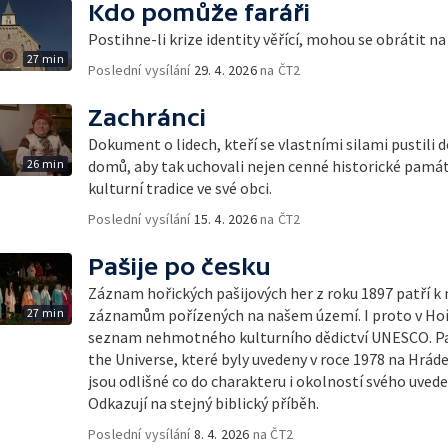
Kdo pomůže faráři
Postihne-li krize identity věřící, mohou se obrátit na 
27 min
Poslední vysílání
29. 4. 2026
na ČT2
Zachránci
Dokument o lidech, kteří se vlastními silami pustili 
26 min
domů, aby tak uchovali nejen cenné historické památk
kulturní tradice ve své obci.
Poslední vysílání
15. 4. 2026
na ČT2
Pašije po česku
Záznam hořických pašijových her z roku 1897 patří k
27 min
záznamům pořízených na našem území. I proto v Hořic
seznam nehmotného kulturního dědictví UNESCO. Paš
the Universe, které byly uvedeny v roce 1978 na Hrád
jsou odlišné co do charakteru i okolností svého uvede
Odkazují na stejný biblický příběh.
Poslední vysílání
8. 4. 2026
na ČT2