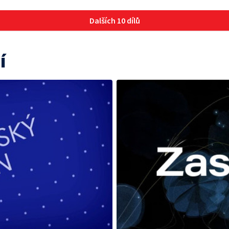
Dalších 10 dílů
í