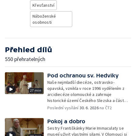
Křesťanství
Náboženské
osobnosti
Přehled dílů
550 přehratelných
Pod ochranou sv. Hedviky
Naše nejmladší diecéze, ostravsko-
opavská, vznikla v roce 1996 vydělením z
27 min
arcidiecéze olomoucké a zahrnuje
historické území Českého Slezska a část
severní Moravy.
Poslední vysílání
30. 6. 2026
na ČT2
Pokoj a dobro
Sestry Františkánky Marie Immaculaty se
musejí uživit vlastními silami. V Olomouci si