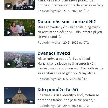
Hanácká velikonoční lidová pobožnost
dodnes udržovaná v obci Bělkovice-Lašťany
26 min
Poslední vysílání
27. 5. 2026
na ČT2
Dokud nás smrt nerozdělí?
Může rozvedený člověk nadále fungovat v
církevním společenství? Odpuštění a přijetí
27 min
církve a farníků.
Poslední vysílání
20. 5. 2026
na ČT2
Dvanáct hvězd
Místo hněvu a pobouření ze stržení
Mariánského sloupu na Staroměstském
27 min
náměstí nabídli pozitivní vizi. Rozhodli se, že
za každou z hvězd glorioly Panny Marie
postaví v Praze kostel. Dokument České
Poslední vysílání
6. 5. 2026
na ČT2
televize o dobru, které je silnější než zloba.
Kdo pomůže faráři
Postihne-li krize identity věřící, mohou se
obrátit na faráře. Kdo je tu ale pro něj?
27 min
Poslední vysílání
29. 4. 2026
na ČT2