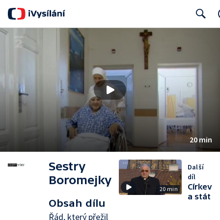
Search
20 min
Sestry
Další
díl
Boromejky
Církev
20 min
a stát
Obsah dílu
Řád, který přežil