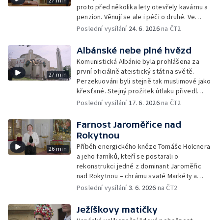
27 min
proto před několika lety otevřely kavárnu a
penzion. Věnují se ale i péči o druhé. Ve
Strání pomáhají v odlehčovací službě, v
Poslední vysílání
24. 6. 2026
na ČT2
Janovicích zase v domově pro seniory. Jak
dnes žijí řeholní sestry mimo zdi kláštera?
Albánské nebe plné hvězd
Komunistická Albánie byla prohlášena za
první oficiálně ateistický stát na světě.
27 min
Perzekuováni byli stejně tak muslimové jako
křesťané. Stejný prožitek útlaku přivedl
tamní věřící k náboženské snášenlivosti a
Poslední vysílání
17. 6. 2026
na ČT2
vzájemnému respektu v době svobody.
Farnost Jaroměřice nad
Rokytnou
Příběh energického kněze Tomáše Holcnera
26 min
a jeho farníků, kteří se postarali o
rekonstrukci jedné z dominant Jaroměřic
nad Rokytnou – chrámu svaté Markéty a
vlastníma rukama pomáhali při výstavbě
Poslední vysílání
3. 6. 2026
na ČT2
sociálních bytů v Myslibořicích.
Ježíškovy matičky