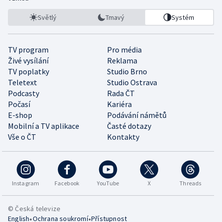
Světlý
Tmavý
Systém
TV program
Pro média
Živé vysílání
Reklama
TV poplatky
Studio Brno
Teletext
Studio Ostrava
Podcasty
Rada ČT
Počasí
Kariéra
E-shop
Podávání námětů
Mobilní a TV aplikace
Časté dotazy
Vše o ČT
Kontakty
Instagram
Facebook
YouTube
X
Threads
© Česká televize
•
•
English
Ochrana soukromí
Přístupnost