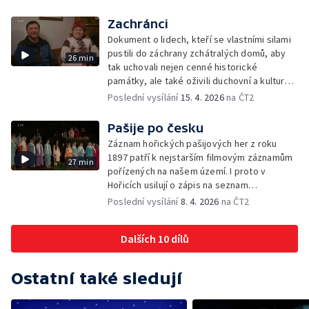
Zachránci
Dokument o lidech, kteří se vlastními silami
pustili do záchrany zchátralých domů, aby
26 min
tak uchovali nejen cenné historické
památky, ale také oživili duchovní a kulturní
tradice ve své obci.
Poslední vysílání
15. 4. 2026
na ČT2
Pašije po česku
Záznam hořických pašijových her z roku
1897 patří k nejstarším filmovým záznamům
27 min
pořízených na našem území. I proto v
Hořicích usilují o zápis na seznam
nehmotného kulturního dědictví UNESCO.
Poslední vysílání
8. 4. 2026
na ČT2
Pašijové hry Plastic People of the Universe,
které byly uvedeny v roce 1978 na Hrádečku
Dalších 10 dílů
v chalupě Václava Havla, jsou odlišné co do
charakteru i okolností svého uvedení. Jedno
ale mají společné. Odkazují na stejný
Ostatní také sledují
biblický příběh.