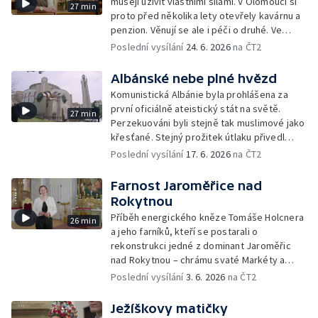
musejí uživit vlastními silami. V Olomouci si
27 min
proto před několika lety otevřely kavárnu a
penzion. Věnují se ale i péči o druhé. Ve
Strání pomáhají v odlehčovací službě, v
Poslední vysílání
24. 6. 2026
na ČT2
Janovicích zase v domově pro seniory. Jak
dnes žijí řeholní sestry mimo zdi kláštera?
Albánské nebe plné hvězd
Komunistická Albánie byla prohlášena za
první oficiálně ateistický stát na světě.
27 min
Perzekuováni byli stejně tak muslimové jako
křesťané. Stejný prožitek útlaku přivedl
tamní věřící k náboženské snášenlivosti a
Poslední vysílání
17. 6. 2026
na ČT2
vzájemnému respektu v době svobody.
Farnost Jaroměřice nad
Rokytnou
Příběh energického kněze Tomáše Holcnera
26 min
a jeho farníků, kteří se postarali o
rekonstrukci jedné z dominant Jaroměřic
nad Rokytnou – chrámu svaté Markéty a
vlastníma rukama pomáhali při výstavbě
Poslední vysílání
3. 6. 2026
na ČT2
sociálních bytů v Myslibořicích.
Ježíškovy matičky