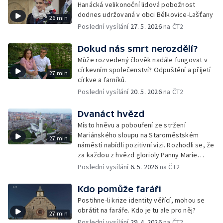
Hanácká velikonoční lidová pobožnost
dodnes udržovaná v obci Bělkovice-Lašťany
26 min
Poslední vysílání
27. 5. 2026
na ČT2
Dokud nás smrt nerozdělí?
Může rozvedený člověk nadále fungovat v
církevním společenství? Odpuštění a přijetí
27 min
církve a farníků.
Poslední vysílání
20. 5. 2026
na ČT2
Dvanáct hvězd
Místo hněvu a pobouření ze stržení
Mariánského sloupu na Staroměstském
27 min
náměstí nabídli pozitivní vizi. Rozhodli se, že
za každou z hvězd glorioly Panny Marie
postaví v Praze kostel. Dokument České
Poslední vysílání
6. 5. 2026
na ČT2
televize o dobru, které je silnější než zloba.
Kdo pomůže faráři
Postihne-li krize identity věřící, mohou se
obrátit na faráře. Kdo je tu ale pro něj?
27 min
Poslední vysílání
29. 4. 2026
na ČT2