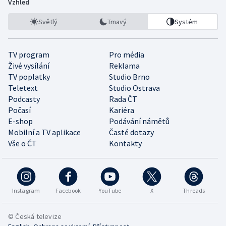
Vzhled
Světlý
Tmavý
Systém
TV program
Pro média
Živé vysílání
Reklama
TV poplatky
Studio Brno
Teletext
Studio Ostrava
Podcasty
Rada ČT
Počasí
Kariéra
E-shop
Podávání námětů
Mobilní a TV aplikace
Časté dotazy
Vše o ČT
Kontakty
Instagram
Facebook
YouTube
X
Threads
© Česká televize