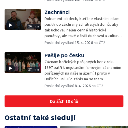
Zachránci
Dokument o lidech, kteří se vlastními silami
pustili do záchrany zchátralých domů, aby
26 min
tak uchovali nejen cenné historické
památky, ale také oživili duchovní a kulturní
tradice ve své obci.
Poslední vysílání
15. 4. 2026
na ČT2
Pašije po česku
Záznam hořických pašijových her z roku
1897 patří k nejstarším filmovým záznamům
27 min
pořízených na našem území. I proto v
Hořicích usilují o zápis na seznam
nehmotného kulturního dědictví UNESCO.
Poslední vysílání
8. 4. 2026
na ČT2
Pašijové hry Plastic People of the Universe,
které byly uvedeny v roce 1978 na Hrádečku
Dalších 10 dílů
v chalupě Václava Havla, jsou odlišné co do
charakteru i okolností svého uvedení. Jedno
ale mají společné. Odkazují na stejný
Ostatní také sledují
biblický příběh.