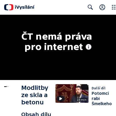
Clos
Search
ČT nemá práva 
pro internet
Modlitby
Další díl
Potomci
ze skla a
rabi
23 min
betonu
Šmelkeho
Obsah dílu