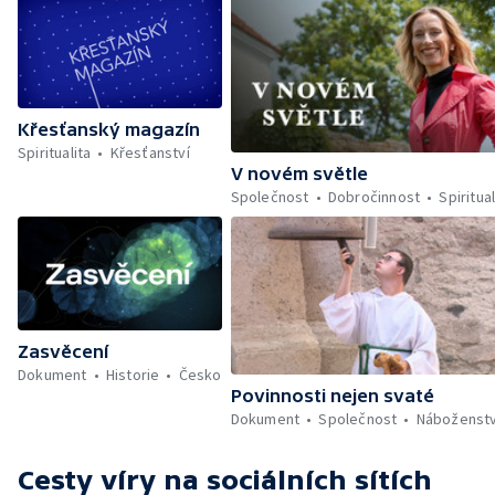
Křesťanský magazín
Spiritualita
Křesťanství
V novém světle
Společnost
Dobročinnost
Spiritual
Zasvěcení
Dokument
Historie
Česko
Povinnosti nejen svaté
Dokument
Společnost
Náboženstv
Cesty víry
na sociálních sítích