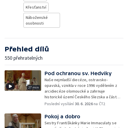
Křesťanství
Náboženské
osobnosti
Přehled dílů
550 přehratelných
Pod ochranou sv. Hedviky
Naše nejmladší diecéze, ostravsko-
opavská, vznikla v roce 1996 vydělením z
27 min
arcidiecéze olomoucké a zahrnuje
historické území Českého Slezska a část
severní Moravy.
Poslední vysílání
30. 6. 2026
na ČT2
Pokoj a dobro
Sestry Františkánky Marie Immaculaty se