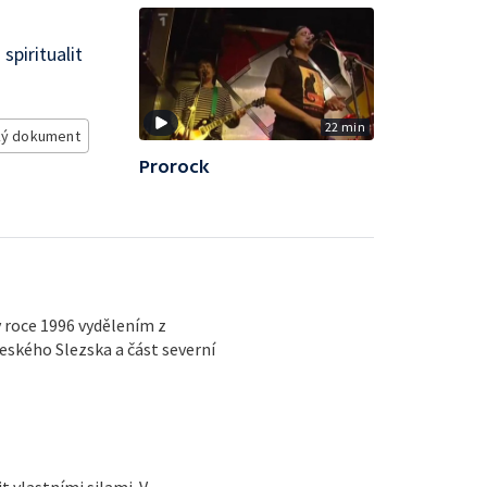
spiritualit
22 min
ý dokument
Prorock
v roce 1996 vydělením z
eského Slezska a část severní
t vlastními silami. V