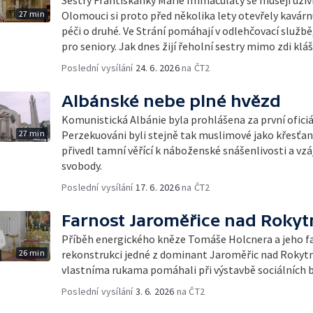
27 min
Olomouci si proto před několika lety otevřely kavárnu 
péči o druhé. Ve Strání pomáhají v odlehčovací službě
pro seniory. Jak dnes žijí řeholní sestry mimo zdi klá
Poslední vysílání
24. 6. 2026
na ČT2
Albánské nebe plné hvězd
Komunistická Albánie byla prohlášena za první oficiál
27 min
Perzekuováni byli stejně tak muslimové jako křesťané
přivedl tamní věřící k náboženské snášenlivosti a v
svobody.
Poslední vysílání
17. 6. 2026
na ČT2
Farnost Jaroměřice nad Roky
Příběh energického kněze Tomáše Holcnera a jeho far
26 min
rekonstrukci jedné z dominant Jaroměřic nad Rokyt
vlastníma rukama pomáhali při výstavbě sociálních by
Poslední vysílání
3. 6. 2026
na ČT2