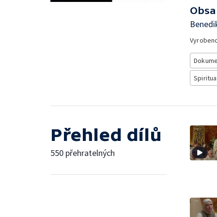
Obsa
Benedik
Vyroben
Dokume
Spiritua
Přehled dílů
550 přehratelných