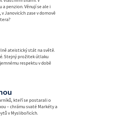
a penzion. Věnují se ale i
, v Janovicích zase v domově
štera?
ně ateistický stát na světě.
. Stejný prožitek útlaku
zájemnému respektu v době
tnou
níků, kteří se postarali o
nou – chrámu svaté Markéty a
tů v Myslibořicích.