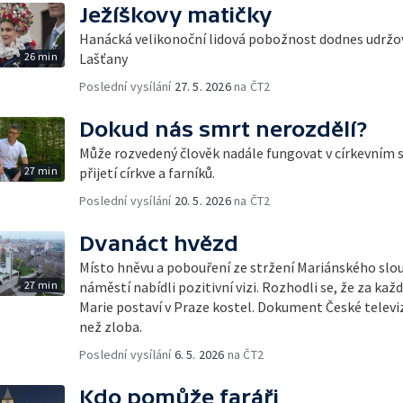
Ježíškovy matičky
Hanácká velikonoční lidová pobožnost dodnes udržov
26 min
Lašťany
Poslední vysílání
27. 5. 2026
na ČT2
Dokud nás smrt nerozdělí?
Může rozvedený člověk nadále fungovat v církevním 
27 min
přijetí církve a farníků.
Poslední vysílání
20. 5. 2026
na ČT2
Dvanáct hvězd
Místo hněvu a pobouření ze stržení Mariánského sl
27 min
náměstí nabídli pozitivní vizi. Rozhodli se, že za kaž
Marie postaví v Praze kostel. Dokument České televize
než zloba.
Poslední vysílání
6. 5. 2026
na ČT2
Kdo pomůže faráři