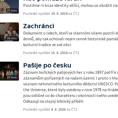
Postihne-li krize identity věřící, mohou se obrátit na 
27 min
Poslední vysílání
29. 4. 2026
na ČT2
Zachránci
Dokument o lidech, kteří se vlastními silami pustili 
26 min
domů, aby tak uchovali nejen cenné historické památk
kulturní tradice ve své obci.
Poslední vysílání
15. 4. 2026
na ČT2
Pašije po česku
Záznam hořických pašijových her z roku 1897 patří k
27 min
záznamům pořízených na našem území. I proto v Hořic
seznam nehmotného kulturního dědictví UNESCO. Paš
the Universe, které byly uvedeny v roce 1978 na Hrád
jsou odlišné co do charakteru i okolností svého uvede
Odkazují na stejný biblický příběh.
Poslední vysílání
8. 4. 2026
na ČT2