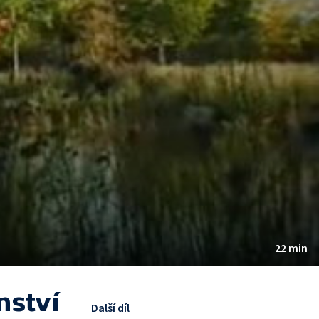
22 min
nství
Další díl