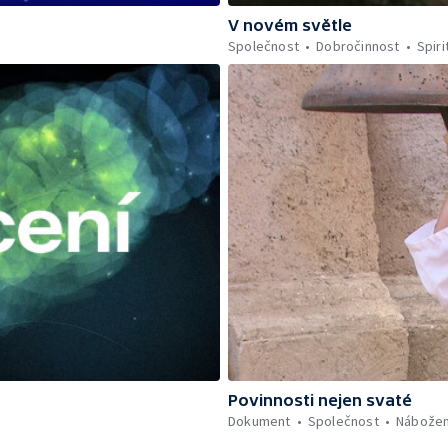
V novém světle
Společnost
Dobročinnost
Spiri
Povinnosti nejen svaté
Dokument
Společnost
Nábožen