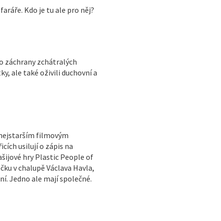
faráře. Kdo je tu ale pro něj?
do záchrany zchátralých
y, ale také oživili duchovní a
 nejstarším filmovým
ích usilují o zápis na
ijové hry Plastic People of
ečku v chalupě Václava Havla,
ní. Jedno ale mají společné.