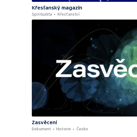
Křesťanský magazín
Spiritualita
Křesťanství
Zasvěcení
Dokument
Historie
Česko