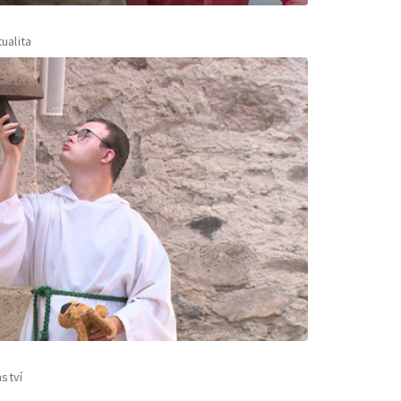
tualita
ství