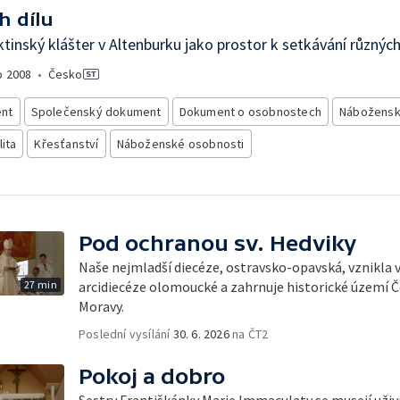
h dílu
tinský klášter v Altenburku jako prostor k setkávání různých 
o
2008
•
Česko
nt
Společenský dokument
Dokument o osobnostech
Nábožensk
lita
Křesťanství
Náboženské osobnosti
Pod ochranou sv. Hedviky
Naše nejmladší diecéze, ostravsko-opavská, vznikla 
27 min
arcidiecéze olomoucké a zahrnuje historické území Č
Moravy.
Poslední vysílání
30. 6. 2026
na ČT2
Pokoj a dobro
Sestry Františkánky Marie Immaculaty se musejí uživi