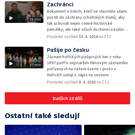
Zachránci
Dokument o lidech, kteří se vlastními silami
pustili do záchrany zchátralých domů, aby
26 min
tak uchovali nejen cenné historické
památky, ale také oživili duchovní a kulturní
tradice ve své obci.
Poslední vysílání
15. 4. 2026
na ČT2
Pašije po česku
Záznam hořických pašijových her z roku
1897 patří k nejstarším filmovým záznamům
27 min
pořízených na našem území. I proto v
Hořicích usilují o zápis na seznam
nehmotného kulturního dědictví UNESCO.
Poslední vysílání
8. 4. 2026
na ČT2
Pašijové hry Plastic People of the Universe,
které byly uvedeny v roce 1978 na Hrádečku
Dalších 10 dílů
v chalupě Václava Havla, jsou odlišné co do
charakteru i okolností svého uvedení. Jedno
ale mají společné. Odkazují na stejný
Ostatní také sledují
biblický příběh.