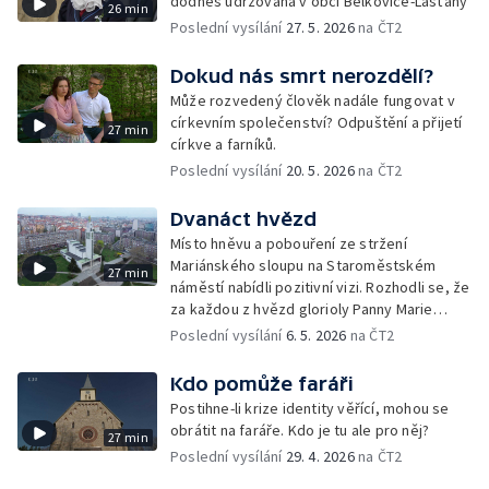
dodnes udržovaná v obci Bělkovice-Lašťany
26 min
Poslední vysílání
27. 5. 2026
na ČT2
Dokud nás smrt nerozdělí?
Může rozvedený člověk nadále fungovat v
církevním společenství? Odpuštění a přijetí
27 min
církve a farníků.
Poslední vysílání
20. 5. 2026
na ČT2
Dvanáct hvězd
Místo hněvu a pobouření ze stržení
Mariánského sloupu na Staroměstském
27 min
náměstí nabídli pozitivní vizi. Rozhodli se, že
za každou z hvězd glorioly Panny Marie
postaví v Praze kostel. Dokument České
Poslední vysílání
6. 5. 2026
na ČT2
televize o dobru, které je silnější než zloba.
Kdo pomůže faráři
Postihne-li krize identity věřící, mohou se
obrátit na faráře. Kdo je tu ale pro něj?
27 min
Poslední vysílání
29. 4. 2026
na ČT2