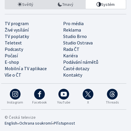
Světlý
Tmavý
Systém
TV program
Pro média
Živé vysílání
Reklama
TV poplatky
Studio Brno
Teletext
Studio Ostrava
Podcasty
Rada ČT
Počasí
Kariéra
E-shop
Podávání námětů
Mobilní a TV aplikace
Časté dotazy
Vše o ČT
Kontakty
Instagram
Facebook
YouTube
X
Threads
© Česká televize
•
•
English
Ochrana soukromí
Přístupnost