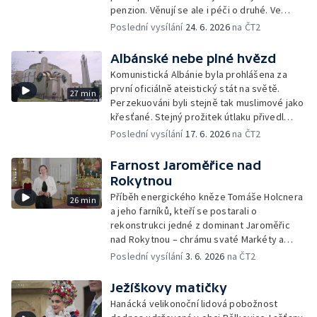
penzion. Věnují se ale i péči o druhé. Ve
Strání pomáhají v odlehčovací službě, v
Poslední vysílání
24. 6. 2026
na ČT2
Janovicích zase v domově pro seniory. Jak
dnes žijí řeholní sestry mimo zdi kláštera?
Albánské nebe plné hvězd
Komunistická Albánie byla prohlášena za
první oficiálně ateistický stát na světě.
27 min
Perzekuováni byli stejně tak muslimové jako
křesťané. Stejný prožitek útlaku přivedl
tamní věřící k náboženské snášenlivosti a
Poslední vysílání
17. 6. 2026
na ČT2
vzájemnému respektu v době svobody.
Farnost Jaroměřice nad
Rokytnou
Příběh energického kněze Tomáše Holcnera
26 min
a jeho farníků, kteří se postarali o
rekonstrukci jedné z dominant Jaroměřic
nad Rokytnou – chrámu svaté Markéty a
vlastníma rukama pomáhali při výstavbě
Poslední vysílání
3. 6. 2026
na ČT2
sociálních bytů v Myslibořicích.
Ježíškovy matičky
Hanácká velikonoční lidová pobožnost