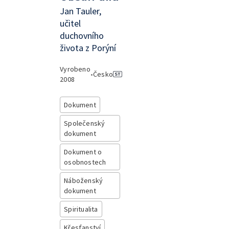
Jan Tauler,
učitel
duchovního
života z Porýní
Vyrobeno
•
Česko
2008
Dokument
Společenský
dokument
Dokument o
osobnostech
Náboženský
dokument
Spiritualita
Křesťanství