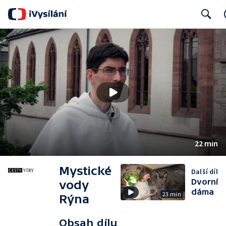
Search
22 min
Mystické
Další díl
Dvorní
vody
dáma
23 min
Rýna
Obsah dílu