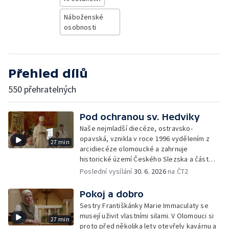
Náboženské
osobnosti
Přehled dílů
550 přehratelných
Pod ochranou sv. Hedviky
Naše nejmladší diecéze, ostravsko-
opavská, vznikla v roce 1996 vydělením z
27 min
arcidiecéze olomoucké a zahrnuje
historické území Českého Slezska a část
severní Moravy.
Poslední vysílání
30. 6. 2026
na ČT2
Pokoj a dobro
Sestry Františkánky Marie Immaculaty se
musejí uživit vlastními silami. V Olomouci si
27 min
proto před několika lety otevřely kavárnu a