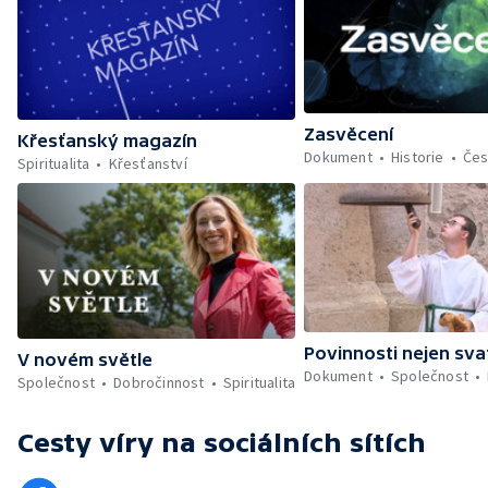
Zasvěcení
Křesťanský magazín
Dokument
Historie
Če
Spiritualita
Křesťanství
Povinnosti nejen sva
V novém světle
Dokument
Společnost
Společnost
Dobročinnost
Spiritualita
Cesty víry
na sociálních sítích