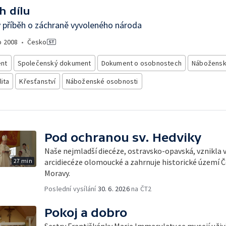
h dílu
ý příběh o záchraně vyvoleného národa
o
2008
•
Česko
nt
Společenský dokument
Dokument o osobnostech
Nábožensk
lita
Křesťanství
Náboženské osobnosti
Pod ochranou sv. Hedviky
Naše nejmladší diecéze, ostravsko-opavská, vznikla 
27 min
arcidiecéze olomoucké a zahrnuje historické území Č
Moravy.
Poslední vysílání
30. 6. 2026
na ČT2
Pokoj a dobro
Sestry Františkánky Marie Immaculaty se musejí uživi