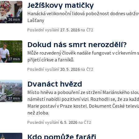
Ježíškovy matičky
Hanácká velikonoční lidová pobožnost dodnes udržov
26 min
Lašťany
Poslední vysílání
27. 5. 2026
na ČT2
Dokud nás smrt nerozdělí?
Může rozvedený člověk nadále fungovat v církevním 
27 min
přijetí církve a farníků.
Poslední vysílání
20. 5. 2026
na ČT2
Dvanáct hvězd
Místo hněvu a pobouření ze stržení Mariánského sl
27 min
náměstí nabídli pozitivní vizi. Rozhodli se, že za kaž
Marie postaví v Praze kostel. Dokument České televize
než zloba.
Poslední vysílání
6. 5. 2026
na ČT2
Kdo pomůže faráři