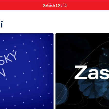
Dalších 10 dílů
í