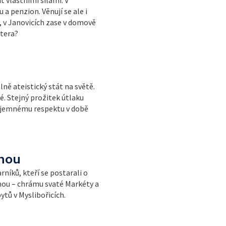
a penzion. Věnují se ale i
, v Janovicích zase v domově
štera?
ně ateistický stát na světě.
. Stejný prožitek útlaku
zájemnému respektu v době
tnou
níků, kteří se postarali o
nou – chrámu svaté Markéty a
tů v Myslibořicích.