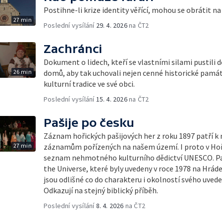
Postihne-li krize identity věřící, mohou se obrátit na 
27 min
Poslední vysílání
29. 4. 2026
na ČT2
Zachránci
Dokument o lidech, kteří se vlastními silami pustili 
26 min
domů, aby tak uchovali nejen cenné historické památk
kulturní tradice ve své obci.
Poslední vysílání
15. 4. 2026
na ČT2
Pašije po česku
Záznam hořických pašijových her z roku 1897 patří k
27 min
záznamům pořízených na našem území. I proto v Hořic
seznam nehmotného kulturního dědictví UNESCO. Paš
the Universe, které byly uvedeny v roce 1978 na Hrád
jsou odlišné co do charakteru i okolností svého uvede
Odkazují na stejný biblický příběh.
Poslední vysílání
8. 4. 2026
na ČT2