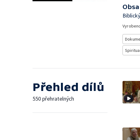
Obsa
Biblick
Vyroben
Dokume
Spiritua
Přehled dílů
550 přehratelných