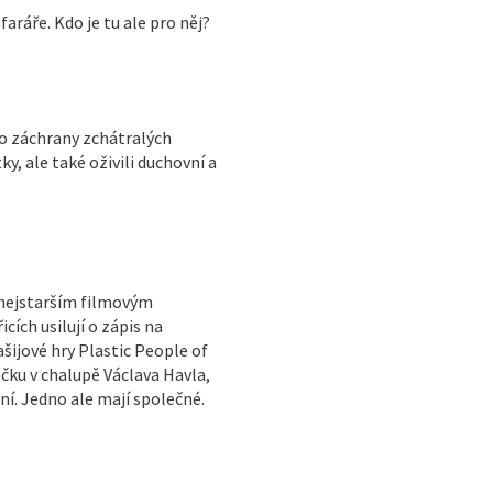
faráře. Kdo je tu ale pro něj?
do záchrany zchátralých
y, ale také oživili duchovní a
 nejstarším filmovým
ích usilují o zápis na
ijové hry Plastic People of
ečku v chalupě Václava Havla,
ní. Jedno ale mají společné.