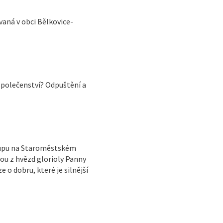
aná v obci Bělkovice-
společenství? Odpuštění a
oupu na Staroměstském
dou z hvězd glorioly Panny
 o dobru, které je silnější