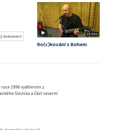
23 min
ý dokument
Ro(c)kování s Bohem
v roce 1996 vydělením z
eského Slezska a část severní
t vlastními silami. V