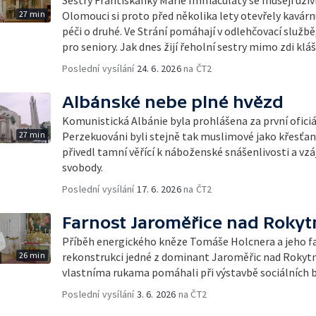
27 min
Olomouci si proto před několika lety otevřely kavárnu 
péči o druhé. Ve Strání pomáhají v odlehčovací službě
pro seniory. Jak dnes žijí řeholní sestry mimo zdi klá
Poslední vysílání
24. 6. 2026
na ČT2
Albánské nebe plné hvězd
Komunistická Albánie byla prohlášena za první oficiál
27 min
Perzekuováni byli stejně tak muslimové jako křesťané
přivedl tamní věřící k náboženské snášenlivosti a v
svobody.
Poslední vysílání
17. 6. 2026
na ČT2
Farnost Jaroměřice nad Roky
Příběh energického kněze Tomáše Holcnera a jeho far
26 min
rekonstrukci jedné z dominant Jaroměřic nad Rokyt
vlastníma rukama pomáhali při výstavbě sociálních by
Poslední vysílání
3. 6. 2026
na ČT2