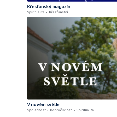
Křesťanský magazín
Spiritualita
Křesťanství
V novém světle
Společnost
Dobročinnost
Spiritualita