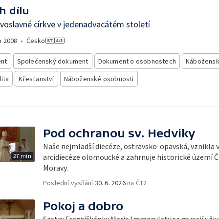
h dílu
voslavné církve v jedenadvacátém století
o
2008
•
Česko
nt
Společenský dokument
Dokument o osobnostech
Nábožensk
lita
Křesťanství
Náboženské osobnosti
Pod ochranou sv. Hedviky
Naše nejmladší diecéze, ostravsko-opavská, vznikla 
27 min
arcidiecéze olomoucké a zahrnuje historické území Č
Moravy.
Poslední vysílání
30. 6. 2026
na ČT2
Pokoj a dobro
Sestry Františkánky Marie Immaculaty se musejí uživi