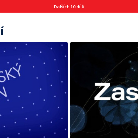
Dalších 10 dílů
í