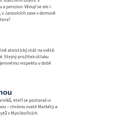
a penzion. Věnují se ale i
, v Janovicích zase v domově
štera?
ně ateistický stát na světě.
. Stejný prožitek útlaku
zájemnému respektu v době
tnou
níků, kteří se postarali o
nou – chrámu svaté Markéty a
tů v Myslibořicích.