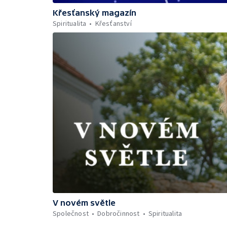
Křesťanský magazín
Spiritualita
Křesťanství
V novém světle
Společnost
Dobročinnost
Spiritualita