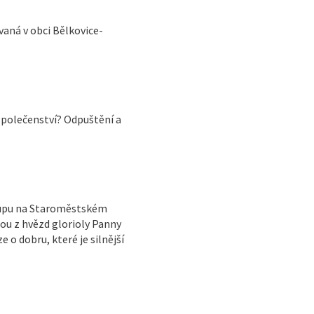
aná v obci Bělkovice-
společenství? Odpuštění a
oupu na Staroměstském
dou z hvězd glorioly Panny
 o dobru, které je silnější