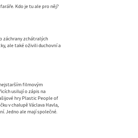
faráře. Kdo je tu ale pro něj?
do záchrany zchátralých
y, ale také oživili duchovní a
 nejstarším filmovým
ích usilují o zápis na
ijové hry Plastic People of
ečku v chalupě Václava Havla,
ní. Jedno ale mají společné.