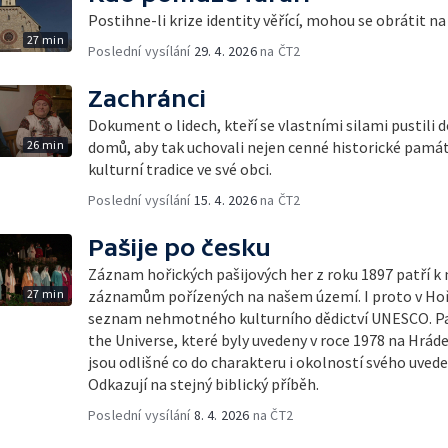
Postihne-li krize identity věřící, mohou se obrátit na 
27 min
Poslední vysílání
29. 4. 2026
na ČT2
Zachránci
Dokument o lidech, kteří se vlastními silami pustili 
26 min
domů, aby tak uchovali nejen cenné historické památk
kulturní tradice ve své obci.
Poslední vysílání
15. 4. 2026
na ČT2
Pašije po česku
Záznam hořických pašijových her z roku 1897 patří k
27 min
záznamům pořízených na našem území. I proto v Hořic
seznam nehmotného kulturního dědictví UNESCO. Paš
the Universe, které byly uvedeny v roce 1978 na Hrád
jsou odlišné co do charakteru i okolností svého uvede
Odkazují na stejný biblický příběh.
Poslední vysílání
8. 4. 2026
na ČT2