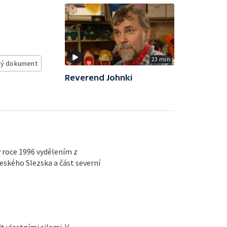
23 min
ý dokument
Reverend Johnki
v roce 1996 vydělením z
eského Slezska a část severní
t vlastními silami. V