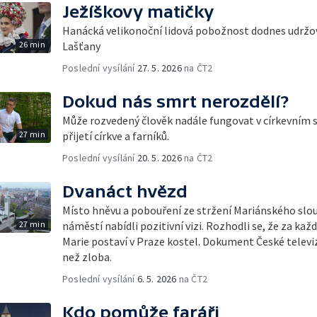
Ježíškovy matičky
Hanácká velikonoční lidová pobožnost dodnes udržov
26 min
Lašťany
Poslední vysílání
27. 5. 2026
na ČT2
Dokud nás smrt nerozdělí?
Může rozvedený člověk nadále fungovat v církevním 
27 min
přijetí církve a farníků.
Poslední vysílání
20. 5. 2026
na ČT2
Dvanáct hvězd
Místo hněvu a pobouření ze stržení Mariánského sl
27 min
náměstí nabídli pozitivní vizi. Rozhodli se, že za kaž
Marie postaví v Praze kostel. Dokument České televize
než zloba.
Poslední vysílání
6. 5. 2026
na ČT2
Kdo pomůže faráři