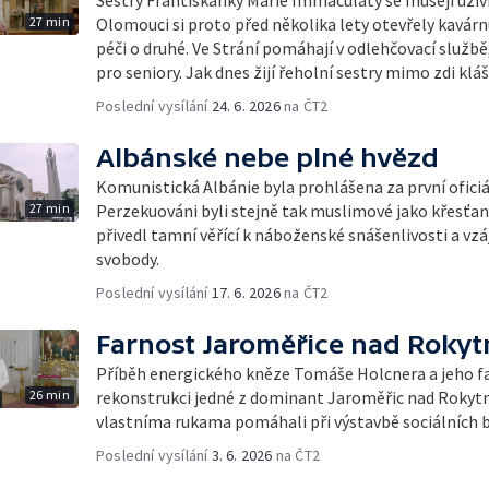
27 min
Olomouci si proto před několika lety otevřely kavárnu 
péči o druhé. Ve Strání pomáhají v odlehčovací službě
pro seniory. Jak dnes žijí řeholní sestry mimo zdi klá
Poslední vysílání
24. 6. 2026
na ČT2
Albánské nebe plné hvězd
Komunistická Albánie byla prohlášena za první oficiál
27 min
Perzekuováni byli stejně tak muslimové jako křesťané
přivedl tamní věřící k náboženské snášenlivosti a v
svobody.
Poslední vysílání
17. 6. 2026
na ČT2
Farnost Jaroměřice nad Roky
Příběh energického kněze Tomáše Holcnera a jeho far
26 min
rekonstrukci jedné z dominant Jaroměřic nad Rokyt
vlastníma rukama pomáhali při výstavbě sociálních by
Poslední vysílání
3. 6. 2026
na ČT2