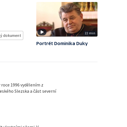
22 min
ý dokument
Portrét Dominika Duky
v roce 1996 vydělením z
eského Slezska a část severní
t vlastními silami. V