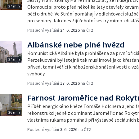
27 min
Olomouci si proto před několika lety otevřely kavárnu 
péči o druhé. Ve Strání pomáhají v odlehčovací službě
pro seniory. Jak dnes žijí řeholní sestry mimo zdi klá
Poslední vysílání
24. 6. 2026
na ČT2
Albánské nebe plné hvězd
Komunistická Albánie byla prohlášena za první oficiál
27 min
Perzekuováni byli stejně tak muslimové jako křesťané
přivedl tamní věřící k náboženské snášenlivosti a v
svobody.
Poslední vysílání
17. 6. 2026
na ČT2
Farnost Jaroměřice nad Roky
Příběh energického kněze Tomáše Holcnera a jeho far
26 min
rekonstrukci jedné z dominant Jaroměřic nad Rokyt
vlastníma rukama pomáhali při výstavbě sociálních by
Poslední vysílání
3. 6. 2026
na ČT2