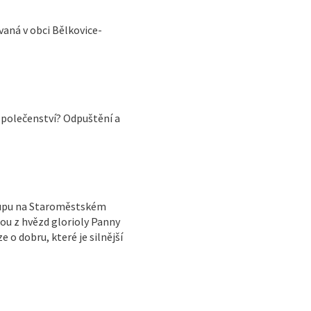
aná v obci Bělkovice-
společenství? Odpuštění a
oupu na Staroměstském
dou z hvězd glorioly Panny
 o dobru, které je silnější