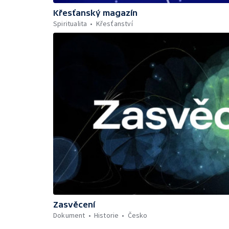
Křesťanský magazín
Spiritualita
Křesťanství
Zasvěcení
Dokument
Historie
Česko