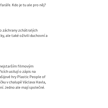
faráře. Kdo je tu ale pro něj?
do záchrany zchátralých
y, ale také oživili duchovní a
 nejstarším filmovým
ích usilují o zápis na
ijové hry Plastic People of
ečku v chalupě Václava Havla,
ní. Jedno ale mají společné.