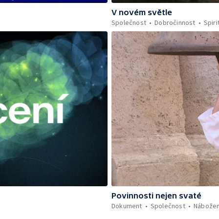
V novém světle
Společnost
Dobročinnost
Spiri
Povinnosti nejen svaté
Dokument
Společnost
Nábožen