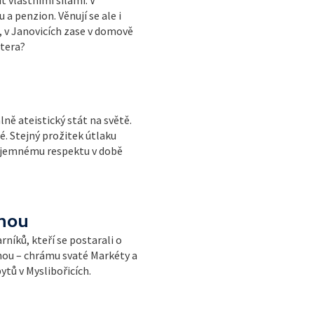
a penzion. Věnují se ale i
, v Janovicích zase v domově
štera?
ně ateistický stát na světě.
. Stejný prožitek útlaku
zájemnému respektu v době
tnou
níků, kteří se postarali o
nou – chrámu svaté Markéty a
tů v Myslibořicích.