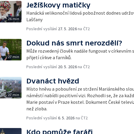
Ježíškovy matičky
Hanácká velikonoční lidová pobožnost dodnes udržov
26 min
Lašťany
Poslední vysílání
27. 5. 2026
na ČT2
Dokud nás smrt nerozdělí?
Může rozvedený člověk nadále fungovat v církevním 
27 min
přijetí církve a farníků.
Poslední vysílání
20. 5. 2026
na ČT2
Dvanáct hvězd
Místo hněvu a pobouření ze stržení Mariánského sl
27 min
náměstí nabídli pozitivní vizi. Rozhodli se, že za kaž
Marie postaví v Praze kostel. Dokument České televize
než zloba.
Poslední vysílání
6. 5. 2026
na ČT2
Kdo pomůže faráři