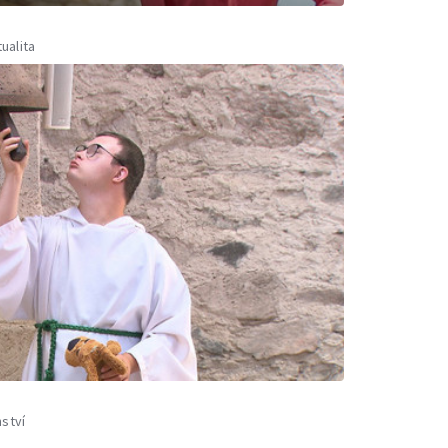
tualita
ství