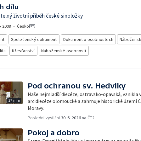
h dílu
telný životní příběh české sinoložky
o
2008
•
Česko
nt
Společenský dokument
Dokument o osobnostech
Nábožensk
lita
Křesťanství
Náboženské osobnosti
Pod ochranou sv. Hedviky
Naše nejmladší diecéze, ostravsko-opavská, vznikla 
27 min
arcidiecéze olomoucké a zahrnuje historické území Č
Moravy.
Poslední vysílání
30. 6. 2026
na ČT2
Pokoj a dobro
Sestry Františkánky Marie Immaculaty se musejí uživi