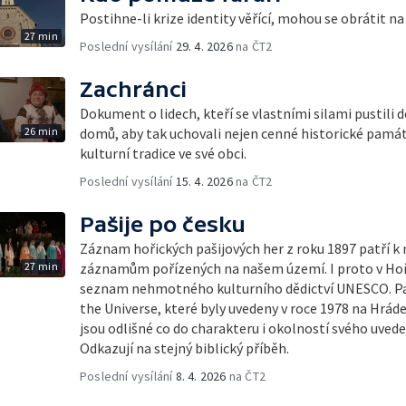
Postihne-li krize identity věřící, mohou se obrátit na 
27 min
Poslední vysílání
29. 4. 2026
na ČT2
Zachránci
Dokument o lidech, kteří se vlastními silami pustili 
26 min
domů, aby tak uchovali nejen cenné historické památk
kulturní tradice ve své obci.
Poslední vysílání
15. 4. 2026
na ČT2
Pašije po česku
Záznam hořických pašijových her z roku 1897 patří k
27 min
záznamům pořízených na našem území. I proto v Hořic
seznam nehmotného kulturního dědictví UNESCO. Paš
the Universe, které byly uvedeny v roce 1978 na Hrád
jsou odlišné co do charakteru i okolností svého uvede
Odkazují na stejný biblický příběh.
Poslední vysílání
8. 4. 2026
na ČT2