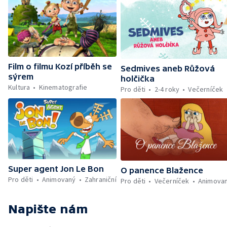
Film o filmu Kozí příběh se
Sedmives aneb Růžová
sýrem
holčička
Kultura
Kinematografie
Pro děti
2-4 roky
Večerníček
Super agent Jon Le Bon
O panence Blažence
Pro děti
Animovaný
Zahraniční
Pro děti
Večerníček
Animova
Napište nám