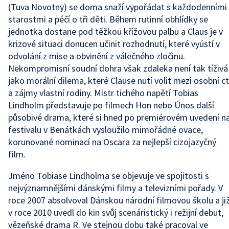
(Tuva Novotny) se doma snaží vypořádat s každodenními
starostmi a péčí o tři děti. Během rutinní obhlídky se
jednotka dostane pod těžkou křížovou palbu a Claus je v
krizové situaci donucen učinit rozhodnutí, které vyústí v
odvolání z mise a obvinění z válečného zločinu.
Nekompromisní soudní dohra však zdaleka není tak tíživá
jako morální dilema, které Clause nutí volit mezi osobní ct
a zájmy vlastní rodiny. Mistr tichého napětí Tobias
Lindholm představuje po filmech Hon nebo Únos další
působivé drama, které si hned po premiérovém uvedení n
festivalu v Benátkách vysloužilo mimořádné ovace,
korunované nominací na Oscara za nejlepší cizojazyčný
film.
Jméno Tobiase Lindholma se objevuje ve spojitosti s
nejvýznamnějšími dánskými filmy a televizními pořady. V
roce 2007 absolvoval Dánskou národní filmovou školu a ji
v roce 2010 uvedl do kin svůj scenáristický i režijní debut,
vězeňské drama R. Ve stejnou dobu také pracoval ve