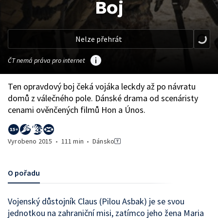
Boj
Nelze přehrát
ČT nemá práva pro internet
Ten opravdový boj čeká vojáka leckdy až po návratu
domů z válečného pole. Dánské drama od scenáristy
cenami ověnčených filmů Hon a Únos.
Vyrobeno
2015
•
111 min
•
Dánsko
O pořadu
Vojenský důstojník Claus (Pilou Asbak) je se svou
jednotkou na zahraniční misi, zatímco jeho žena Maria