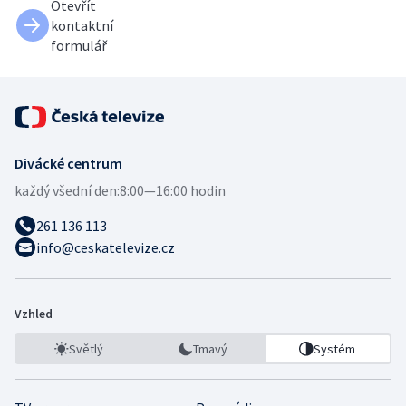
Otevřít
kontaktní
formulář
Divácké centrum
každý všední den:
8:00—16:00 hodin
261 136 113
info@ceskatelevize.cz
Vzhled
Světlý
Tmavý
Systém