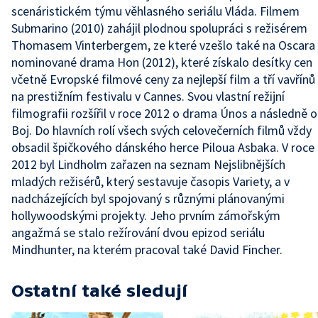
scenáristickém týmu věhlasného seriálu Vláda. Filmem
Submarino (2010) zahájil plodnou spolupráci s režisérem
Thomasem Vinterbergem, ze které vzešlo také na Oscara
nominované drama Hon (2012), které získalo desítky cen
včetně Evropské filmové ceny za nejlepší film a tří vavřínů
na prestižním festivalu v Cannes. Svou vlastní režijní
filmografii rozšířil v roce 2012 o drama Únos a následně o
Boj. Do hlavních rolí všech svých celovečerních filmů vždy
obsadil špičkového dánského herce Piloua Asbaka. V roce
2012 byl Lindholm zařazen na seznam Nejslibnějších
mladých režisérů, který sestavuje časopis Variety, a v
nadcházejících byl spojovaný s různými plánovanými
hollywoodskými projekty. Jeho prvním zámořským
angažmá se stalo režírování dvou epizod seriálu
Mindhunter, na kterém pracoval také David Fincher.
Ostatní také sledují