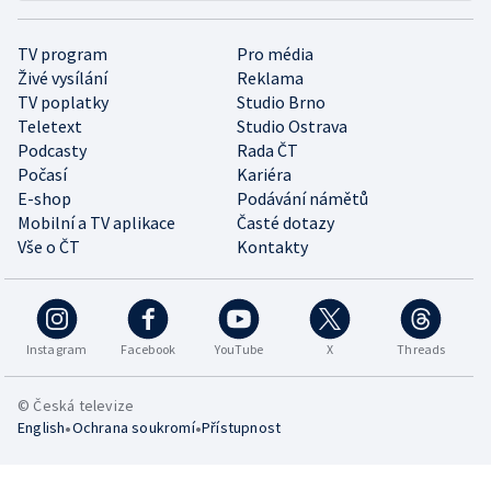
TV program
Pro média
Živé vysílání
Reklama
TV poplatky
Studio Brno
Teletext
Studio Ostrava
Podcasty
Rada ČT
Počasí
Kariéra
E-shop
Podávání námětů
Mobilní a TV aplikace
Časté dotazy
Vše o ČT
Kontakty
Instagram
Facebook
YouTube
X
Threads
© Česká televize
•
•
English
Ochrana soukromí
Přístupnost