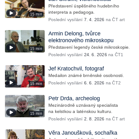
Představení úspěšného hudebního
interpreta a pedagoga.
15 min
Poslední vysílání
7. 4. 2026
na ČT art
Armin Delong, tvůrce
elektronového mikroskopu
Představení legendy české mikroskopie.
15 min
Poslední vysílání
24. 6. 2026
na ČT1
Jef Kratochvil, fotograf
Medailon známé brněnské osobnosti.
Poslední vysílání
6. 6. 2026
na ČT2
15 min
Petr Drda, archeolog
Mezinárodně uznávaný specialista
na kelstkou a laténskou kulturu.
15 min
Poslední vysílání
2. 8. 2026
na ČT art
Věra Janoušková, sochařka