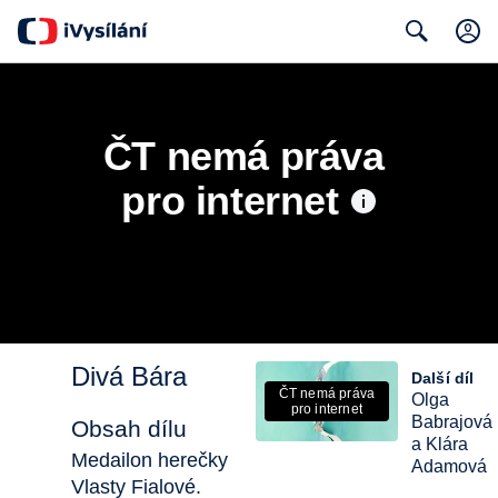
Search
ČT nemá práva 
pro internet
Divá Bára
Další díl
ČT nemá práva
Olga
pro internet
Babrajová
Obsah dílu
a Klára
Medailon herečky
Adamová
Vlasty Fialové.