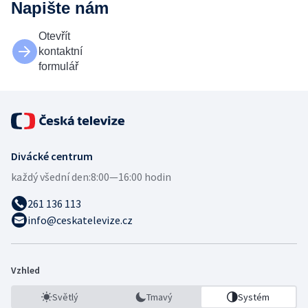
Napište nám
Otevřít
kontaktní
formulář
Divácké centrum
každý všední den:
8:00—16:00 hodin
261 136 113
info@ceskatelevize.cz
Vzhled
Světlý
Tmavý
Systém