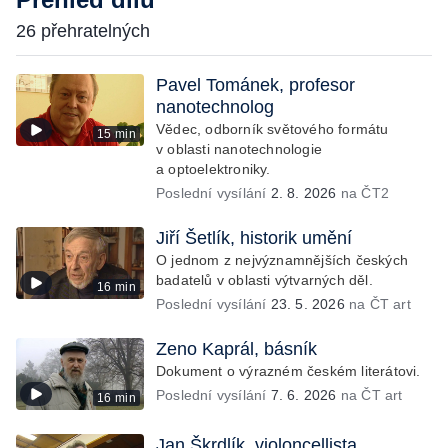
26 přehratelných
Pavel Tománek, profesor
nanotechnolog
Vědec, odborník světového formátu
15 min
v oblasti nanotechnologie
a optoelektroniky.
Poslední vysílání
2. 8. 2026
na ČT2
Jiří Šetlík, historik umění
O jednom z nejvýznamnějších českých
badatelů v oblasti výtvarných děl.
16 min
Poslední vysílání
23. 5. 2026
na ČT art
Zeno Kaprál, básník
Dokument o výrazném českém literátovi.
Poslední vysílání
7. 6. 2026
na ČT art
16 min
Jan Škrdlík, violoncellista