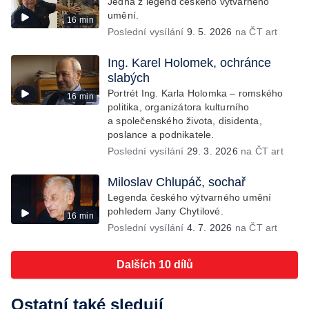
Jedna z legend českého výtvarného
umění.
16 min
Poslední vysílání
9. 5. 2026
na ČT art
Ing. Karel Holomek, ochránce
slabých
Portrét Ing. Karla Holomka – romského
16 min
politika, organizátora kulturního
a společenského života, disidenta,
poslance a podnikatele.
Poslední vysílání
29. 3. 2026
na ČT art
Miloslav Chlupáč, sochař
Legenda českého výtvarného umění
pohledem Jany Chytilové.
16 min
Poslední vysílání
4. 7. 2026
na ČT art
Dalších 10 dílů
Ostatní také sledují