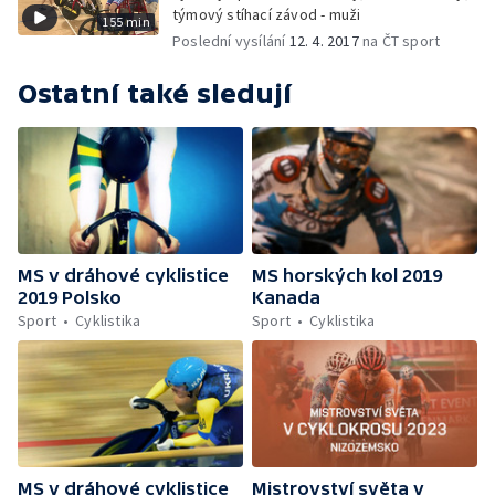
týmový stíhací závod - muži
155 min
Poslední vysílání
12. 4. 2017
na ČT sport
Ostatní také sledují
MS v dráhové cyklistice
MS horských kol 2019
2019 Polsko
Kanada
Sport
Cyklistika
Sport
Cyklistika
MS v dráhové cyklistice
Mistrovství světa v