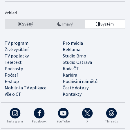
Vzhled
Světlý
Tmavý
Systém
TV program
Pro média
Živé vysílání
Reklama
TV poplatky
Studio Brno
Teletext
Studio Ostrava
Podcasty
Rada ČT
Počasí
Kariéra
E-shop
Podávání námětů
Mobilní a TV aplikace
Časté dotazy
Vše o ČT
Kontakty
Instagram
Facebook
YouTube
X
Threads