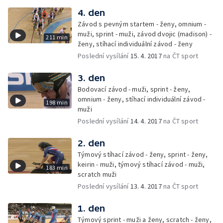
4. den
Závod s pevným startem - ženy, omnium -
muži, sprint - muži, závod dvojic (madison) -
211 min
ženy, stíhací individuální závod - ženy
Poslední vysílání
15. 4. 2017
na ČT sport
3. den
Bodovací závod - muži, sprint - ženy,
omnium - ženy, stíhací individuální závod -
198 min
muži
Poslední vysílání
14. 4. 2017
na ČT sport
2. den
Týmový stíhací závod - ženy, sprint - ženy,
keirin - muži, týmový stíhací závod - muži,
183 min
scratch muži
Poslední vysílání
13. 4. 2017
na ČT sport
1. den
Týmový sprint - muži a ženy, scratch - ženy,