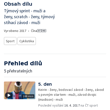
Obsah dílu
Týmový sprint - muži a
ženy, scratch - ženy, týmový
stíhací závod - muži
Vyrobeno
2017
•
Čína
Sport
Cyklistika
Přehled dílů
5 přehratelných
5. den
Keirin - ženy, bodovací závod - ženy, závod
s pevným startem - muži, závod dvojic
188 min
(madison) - muži
Poslední vysílání
16. 4. 2017
na ČT sport