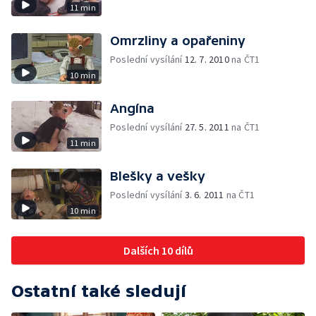
11 min
Omrzliny a opařeniny
Poslední vysílání
12. 7. 2010
na ČT1
10 min
Angína
Poslední vysílání
27. 5. 2011
na ČT1
11 min
Blešky a vešky
Poslední vysílání
3. 6. 2011
na ČT1
10 min
Dalších 10 dílů
Ostatní také sledují