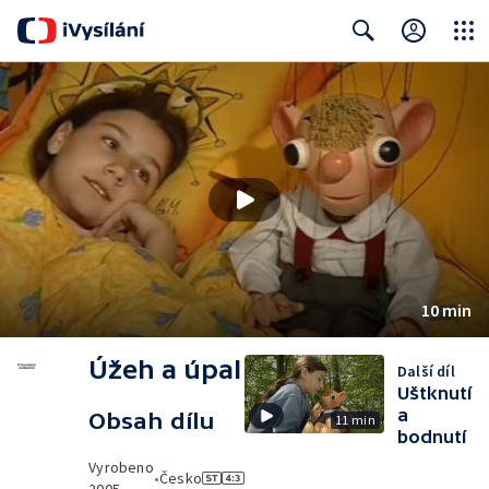
Close
Search
10 min
Úžeh a úpal
Další díl
Uštknutí
a
Obsah dílu
11 min
bodnutí
Vyrobeno
•
Česko