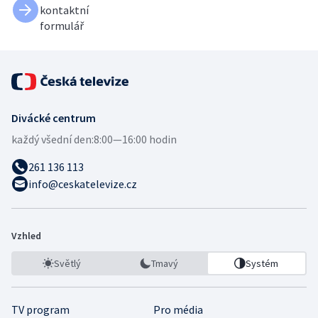
kontaktní
formulář
Divácké centrum
každý všední den:
8:00—16:00 hodin
261 136 113
info@ceskatelevize.cz
Vzhled
Světlý
Tmavý
Systém
TV program
Pro média