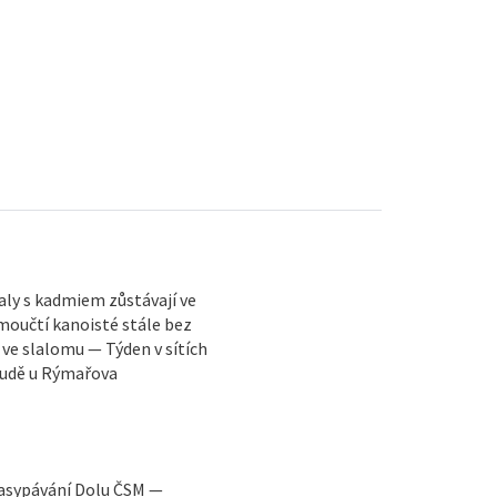
ly s kadmiem zůstávají ve
moučtí kanoisté stále bez
 ve slalomu — Týden v sítích
 Rudě u Rýmařova
zasypávání Dolu ČSM —