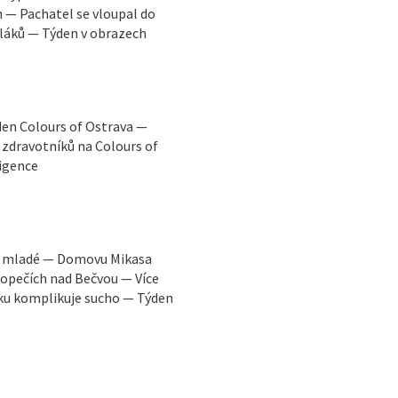
h — Pachatel se vloupal do
láků — Týden v obrazech
den Colours of Ostrava —
zdravotníků na Colours of
ligence
ro mladé — Domovu Mikasa
topečích nad Bečvou — Více
sku komplikuje sucho — Týden