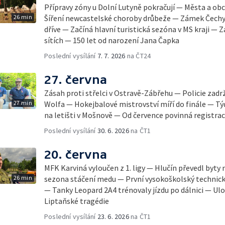
Přípravy zóny u Dolní Lutyně pokračují — Města a obc
26 min
Šíření newcastelské choroby drůbeže — Zámek Čechy
dříve — Začíná hlavní turistická sezóna v MS kraji — Z
sítích — 150 let od narození Jana Čapka
Poslední vysílání
7. 7. 2026
na ČT24
27. června
Zásah proti střelci v Ostravě-Zábřehu — Policie zad
27 min
Wolfa — Hokejbalové mistrovství míří do finále — Týd
na letišti v Mošnově — Od července povinná registra
Poslední vysílání
30. 6. 2026
na ČT1
20. června
MFK Karviná vyloučen z 1. ligy — Hlučín převedl byt
26 min
sezona stáčení medu — První vysokoškolský technický
— Tanky Leopard 2A4 trénovaly jízdu po dálnici — Ulo
Liptaňské tragédie
Poslední vysílání
23. 6. 2026
na ČT1