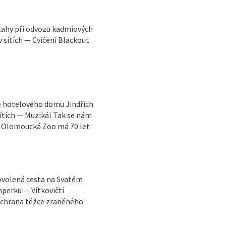
tahy při odvozu kadmiových
 sítích — Cvičení Blackout
ně hotelového domu Jindřich
sítích — Muzikál Tak se nám
— Olomoucká Zoo má 70 let
ovolená cesta na Svatém
perku — Vítkovičtí
 Záchrana těžce zraněného