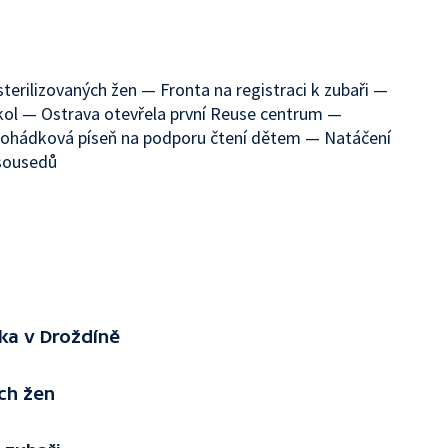
erilizovaných žen — Fronta na registraci k zubaři —
 kol — Ostrava otevřela první Reuse centrum —
Pohádková píseň na podporu čtení dětem — Natáčení
 sousedů
ka v Droždíně
ch žen