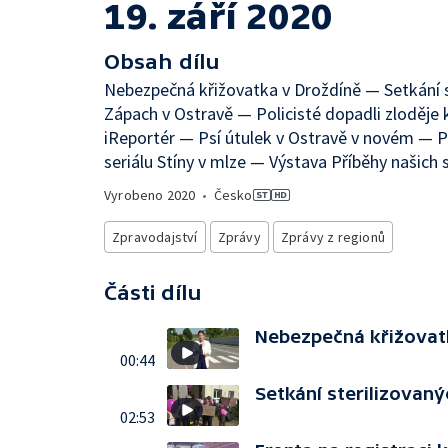
19. září 2020
Obsah dílu
Nebezpečná křižovatka v Droždíně — Setkání st
Zápach v Ostravě — Policisté dopadli zloděje
iReportér — Psí útulek v Ostravě v novém — 
seriálu Stíny v mlze — Výstava Příběhy našich
Vyrobeno
2020
•
Česko
Zpravodajství
Zprávy
Zprávy z regionů
Části dílu
Nebezpečná křižovat
00:44
Setkání sterilizovaný
02:53