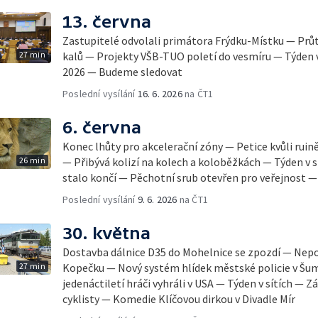
13. června
Zastupitelé odvolali primátora Frýdku-Místku — Prů
27 min
kalů — Projekty VŠB-TUO poletí do vesmíru — Týden v
2026 — Budeme sledovat
Poslední vysílání
16. 6. 2026
na ČT1
6. června
Konec lhůty pro akcelerační zóny — Petice kvůli rui
26 min
— Přibývá kolizí na kolech a koloběžkách — Týden v 
stalo končí — Pěchotní srub otevřen pro veřejnost 
Poslední vysílání
9. 6. 2026
na ČT1
30. května
Dostavba dálnice D35 do Mohelnice se zpozdí — Nep
27 min
Kopečku — Nový systém hlídek městské policie v Šum
jedenáctiletí hráči vyhráli v USA — Týden v sítích —
cyklisty — Komedie Klíčovou dirkou v Divadle Mír