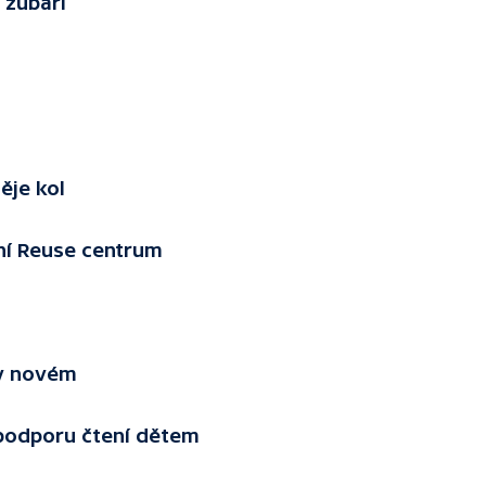
 zubaři
ěje kol
ní Reuse centrum
 v novém
podporu čtení dětem