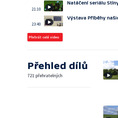
Natáčení seriálu Stín
21:10
Výstava Příběhy naš
23:40
Přehrát celé video
Přehled dílů
721 přehratelných