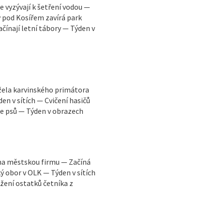
e vyzývají k šetření vodou —
 pod Kosířem zavírá park
ačínají letní tábory — Týden v
ržela karvinského primátora
en v sítích — Cvičení hasičů
ce psů — Týden v obrazech
y na městskou firmu — Začíná
 obor v OLK — Týden v sítích
žení ostatků četníka z