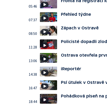
Fronta na registraci k
05:46
Přehled týdne
07:37
Zápach v Ostravě
08:50
Policisté dopadli zlod
11:28
Ostrava otevřela prv
13:06
iReportér
14:38
Psí útulek v Ostravě
16:47
Pohádková píseň na 
18:44