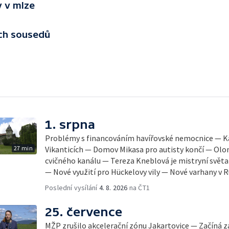
y v mlze
ich sousedů
1. srpna
Problémy s financováním havířovské nemocnice — Ka
27 min
Vikanticích — Domov Mikasa pro autisty končí — Olo
cvičného kanálu — Tereza Kneblová je mistryní světa
— Nové využití pro Hückelovy vily — Nové varhany v
Poslední vysílání
4. 8. 2026
na ČT1
25. července
MŽP zrušilo akcelerační zónu Jakartovice — Začíná 