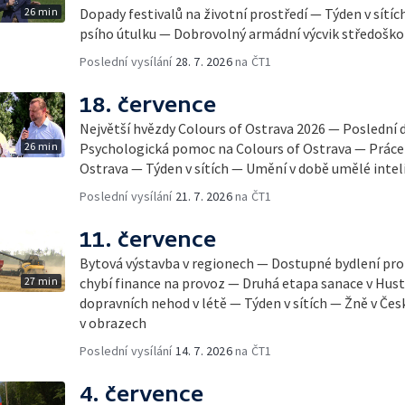
26 min
Dopady festivalů na životní prostředí — Týden v sítíc
psího útulku — Dobrovolný armádní výcvik středoško
Poslední vysílání
28. 7. 2026
na ČT1
18. července
Největší hvězdy Colours of Ostrava 2026 — Poslední 
26 min
Psychologická pomoc na Colours of Ostrava — Práce 
Ostrava — Týden v sítích — Umění v době umělé inte
Poslední vysílání
21. 7. 2026
na ČT1
11. července
Bytová výstavba v regionech — Dostupné bydlení p
27 min
chybí finance na provoz — Druhá etapa sanace v Hus
dopravních nehod v létě — Týden v sítích — Žně v Če
v obrazech
Poslední vysílání
14. 7. 2026
na ČT1
4. července