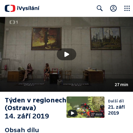
Close
Search
27 min
Týden v regionech
Další díl
(Ostrava)
21. září
2019
14. září 2019
27 min
Obsah dílu