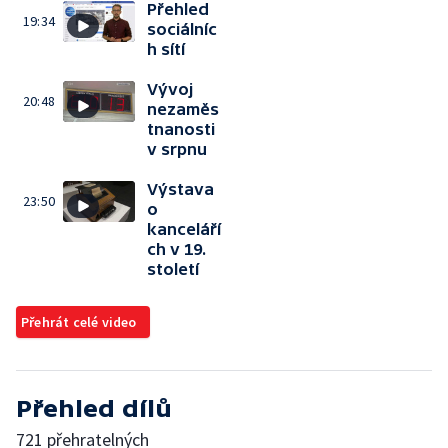
Přehled
19:34
sociálníc
h sítí
Vývoj
20:48
nezaměs
tnanosti
v srpnu
Výstava
23:50
o
kanceláří
ch v 19.
století
Přehrát celé video
Přehled dílů
721 přehratelných