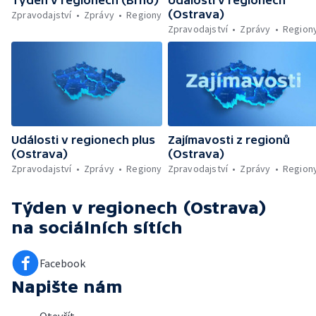
Týden v regionech (Brno)
Události v regionech
(Ostrava)
Zpravodajství
Zprávy
Regiony
Zpravodajství
Zprávy
Region
Události v regionech plus
Zajímavosti z regionů
(Ostrava)
(Ostrava)
Zpravodajství
Zprávy
Regiony
Zpravodajství
Zprávy
Region
Týden v regionech (Ostrava)
na sociálních sítích
Facebook
Napište nám