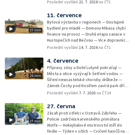
— Týden v sítích — Umění v době umělé
Poslední vysílání
21. 7. 2026
na ČT1
inteligence
11. července
Bytová výstavba v regionech — Dostupné
bydlení pro mladé — Domovu Mikasa chybí
27 min
finance na provoz — Druhá etapa sanace v
Hustopečích nad Bečvou — Více dopravních
nehod v létě — Týden v sítích — Žně v Česku
Poslední vysílání
14. 7. 2026
na ČT1
komplikuje sucho — Týden v obrazech
4. července
Přípravy zóny u Dolní Lutyně pokračují —
Města a obce vyzývají k šetření vodou —
26 min
Šíření newcastelské choroby drůbeže —
Zámek Čechy pod Kosířem zavírá park dříve
— Začíná hlavní turistická sezóna v MS kraji
Poslední vysílání
7. 7. 2026
na ČT24
— Začínají letní tábory — Týden v sítích —
150 let od narození Jana Čapka
27. června
Zásah proti střelci v Ostravě-Zábřehu —
Policie zadržela karvinského primátora
27 min
Wolfa — Hokejbalové mistrovství míří do
finále — Týden v sítích — Cvičení hasičů na