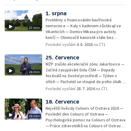
1. srpna
Problémy s financováním havířovské
nemocnice — Kaly s kadmiem zůstávají ve
27 min
Vikanticích — Domov Mikasa pro autisty
končí — Olomoučtí kanoisté stále bez
cvičného kanálu — Tereza Kneblová je
Poslední vysílání
4. 8. 2026
na ČT1
mistryní světa ve slalomu — Týden v sítích —
Nové využití pro Hückelovy vily — Nové
25. července
varhany v Rudě u Rýmařova
MŽP zrušilo akcelerační zónu Jakartovice —
Začíná zasypávání Dolu ČSM — Dopady
26 min
festivalů na životní prostředí — Týden v
sítích — Pachatel se vloupal do psího útulku
— Dobrovolný armádní výcvik středoškoláků
Poslední vysílání
28. 7. 2026
na ČT1
— Týden v obrazech
18. července
Největší hvězdy Colours of Ostrava 2026 —
Poslední den Colours of Ostrava —
26 min
Psychologická pomoc na Colours of Ostrava
— Práce zdravotníků na Colours of Ostrava