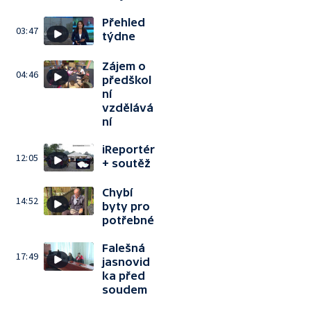
Přehled
03:47
týdne
Zájem o
04:46
předškol
ní
vzdělává
ní
iReportér
12:05
+ soutěž
Chybí
14:52
byty pro
potřebné
Falešná
17:49
jasnovid
ka před
soudem