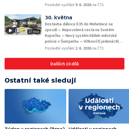
končí — Pěchotní srub otevřen pro
Poslední vysílání
9. 6. 2026
na ČT1
veřejnost — Olomoucká Zoo má 70 let
30. května
Dostavba dálnice D35 do Mohelnice se
zpozdí — Nepovolená cesta na Svatém
27 min
Kopečku — Nový systém hlídek městské
policie v Šumperku — Vítkovičtí jedenáctiletí
hráči vyhráli v USA — Týden v sítích —
Poslední vysílání
2. 6. 2026
na ČT1
Záchrana těžce zraněného cyklisty —
Komedie Klíčovou dirkou v Divadle Mír
Dalších 10 dílů
Ostatní také sledují