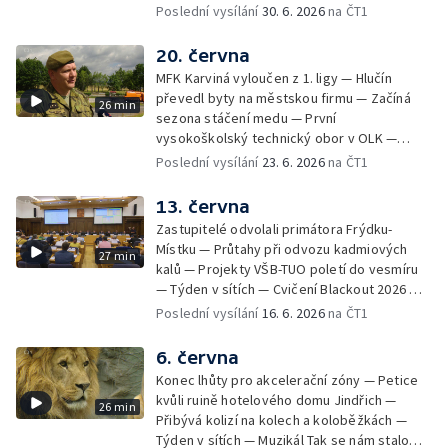
letišti v Mošnově — Od července povinná
Poslední vysílání
30. 6. 2026
na ČT1
registrace psů — Týden v obrazech
20. června
MFK Karviná vyloučen z 1. ligy — Hlučín
převedl byty na městskou firmu — Začíná
26 min
sezona stáčení medu — První
vysokoškolský technický obor v OLK —
Týden v sítích — Tanky Leopard 2A4
Poslední vysílání
23. 6. 2026
na ČT1
trénovaly jízdu po dálnici — Uložení ostatků
četníka z Liptaňské tragédie
13. června
Zastupitelé odvolali primátora Frýdku-
Místku — Průtahy při odvozu kadmiových
27 min
kalů — Projekty VŠB-TUO poletí do vesmíru
— Týden v sítích — Cvičení Blackout 2026 —
Budeme sledovat
Poslední vysílání
16. 6. 2026
na ČT1
6. června
Konec lhůty pro akcelerační zóny — Petice
kvůli ruině hotelového domu Jindřich —
26 min
Přibývá kolizí na kolech a koloběžkách —
Týden v sítích — Muzikál Tak se nám stalo