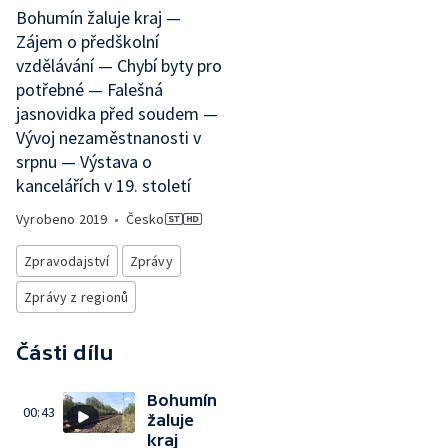
Bohumín žaluje kraj —
Zájem o předškolní
vzdělávání — Chybí byty pro
potřebné — Falešná
jasnovidka před soudem —
Vývoj nezaměstnanosti v
srpnu — Výstava o
kancelářích v 19. století
Vyrobeno
2019
•
Česko
Zpravodajství
Zprávy
Zprávy z regionů
Části dílu
Bohumín
00:43
žaluje
kraj