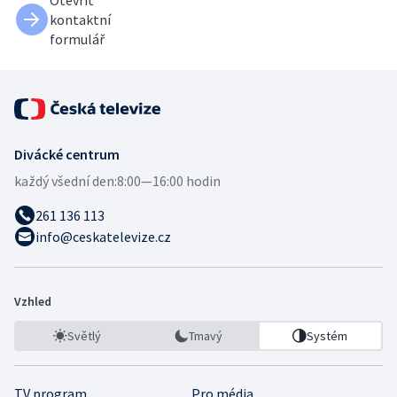
Otevřít
kontaktní
formulář
Divácké centrum
každý všední den:
8:00—16:00 hodin
261 136 113
info@ceskatelevize.cz
Vzhled
Světlý
Tmavý
Systém
TV program
Pro média