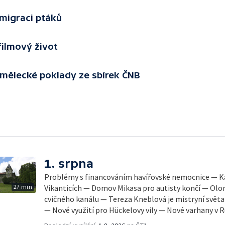
migraci ptáků
 filmový život
umělecké poklady ze sbírek ČNB
1. srpna
Problémy s financováním havířovské nemocnice — Ka
27 min
Vikanticích — Domov Mikasa pro autisty končí — Olo
cvičného kanálu — Tereza Kneblová je mistryní světa
— Nové využití pro Hückelovy vily — Nové varhany v