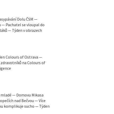
zasypávání Dolu ČSM —
h — Pachatel se vloupal do
láků — Týden v obrazech
den Colours of Ostrava —
zdravotníků na Colours of
ligence
ro mladé — Domovu Mikasa
topečích nad Bečvou — Více
sku komplikuje sucho — Týden