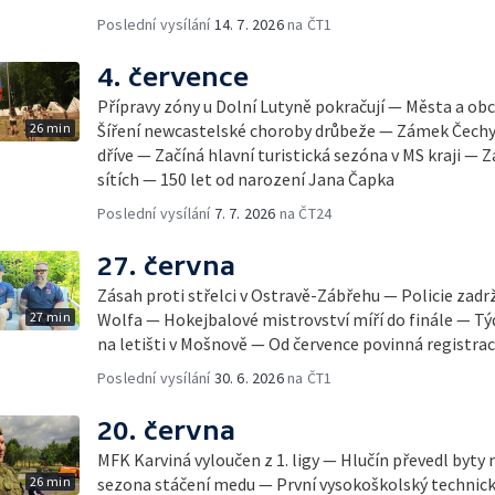
Poslední vysílání
14. 7. 2026
na ČT1
4. července
Přípravy zóny u Dolní Lutyně pokračují — Města a obc
26 min
Šíření newcastelské choroby drůbeže — Zámek Čechy
dříve — Začíná hlavní turistická sezóna v MS kraji — Z
sítích — 150 let od narození Jana Čapka
Poslední vysílání
7. 7. 2026
na ČT24
27. června
Zásah proti střelci v Ostravě-Zábřehu — Policie zad
27 min
Wolfa — Hokejbalové mistrovství míří do finále — Týd
na letišti v Mošnově — Od července povinná registra
Poslední vysílání
30. 6. 2026
na ČT1
20. června
MFK Karviná vyloučen z 1. ligy — Hlučín převedl byt
26 min
sezona stáčení medu — První vysokoškolský technický