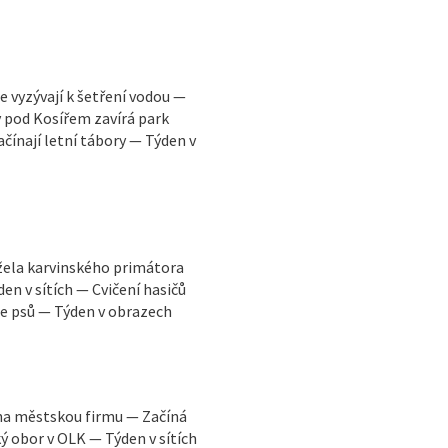
e vyzývají k šetření vodou —
 pod Kosířem zavírá park
ačínají letní tábory — Týden v
ržela karvinského primátora
en v sítích — Cvičení hasičů
ce psů — Týden v obrazech
y na městskou firmu — Začíná
 obor v OLK — Týden v sítích