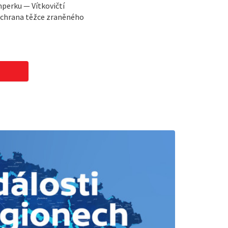
perku — Vítkovičtí
 Záchrana těžce zraněného