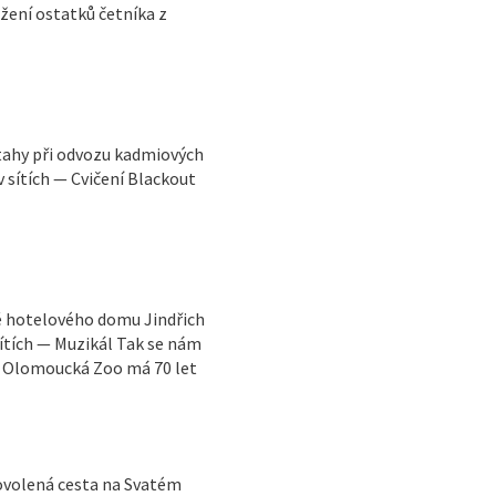
žení ostatků četníka z
tahy při odvozu kadmiových
 sítích — Cvičení Blackout
ně hotelového domu Jindřich
sítích — Muzikál Tak se nám
— Olomoucká Zoo má 70 let
ovolená cesta na Svatém