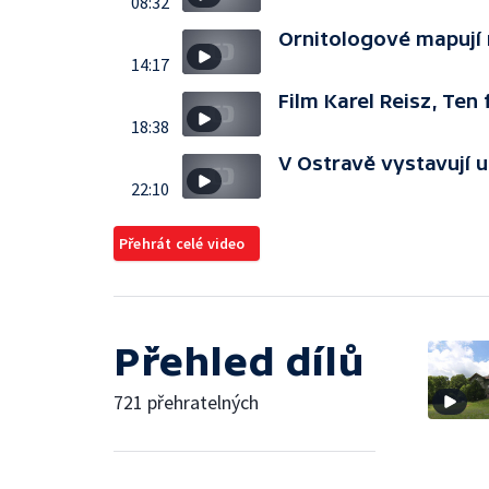
08:32
Ornitologové mapují 
14:17
Film Karel Reisz, Ten
18:38
V Ostravě vystavují 
22:10
Přehrát celé video
Přehled dílů
721 přehratelných