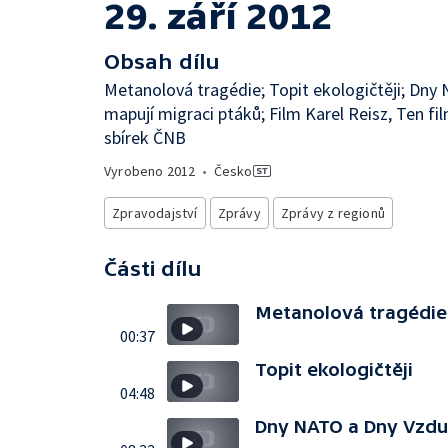
29. září 2012
Obsah dílu
Metanolová tragédie; Topit ekologičtěji; Dny
mapují migraci ptáků; Film Karel Reisz, Ten fi
sbírek ČNB
Vyrobeno
2012
•
Česko
Zpravodajství
Zprávy
Zprávy z regionů
Části dílu
Metanolová tragédie
00:37
Topit ekologičtěji
04:48
Dny NATO a Dny Vzdu