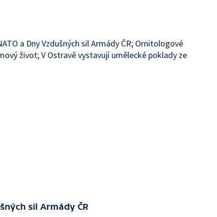
 NATO a Dny Vzdušných sil Armády ČR; Ornitologové
lmový život; V Ostravě vystavují umělecké poklady ze
šných sil Armády ČR