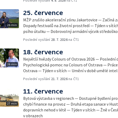
Poslední vysílání
4. 8. 2026
na ČT1
25. července
MŽP zrušilo akcelerační zónu Jakartovice — Začíná 
26 min
Dopady festivalů na životní prostředí — Týden v sítíc
psího útulku — Dobrovolný armádní výcvik středoško
Poslední vysílání
28. 7. 2026
na ČT1
18. července
Největší hvězdy Colours of Ostrava 2026 — Poslední 
26 min
Psychologická pomoc na Colours of Ostrava — Práce 
Ostrava — Týden v sítích — Umění v době umělé inte
Poslední vysílání
21. 7. 2026
na ČT1
11. července
Bytová výstavba v regionech — Dostupné bydlení p
27 min
chybí finance na provoz — Druhá etapa sanace v Hus
dopravních nehod v létě — Týden v sítích — Žně v Če
v obrazech