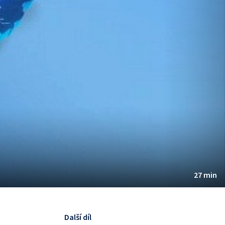
27 min
Další díl