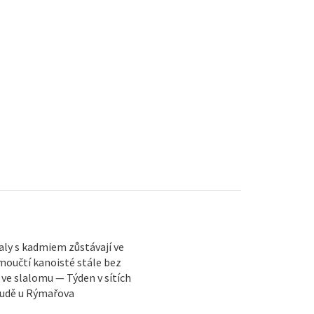
ly s kadmiem zůstávají ve
moučtí kanoisté stále bez
 ve slalomu — Týden v sítích
 Rudě u Rýmařova