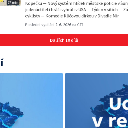
27 min
Kopečku — Nový systém hlídek městské policie v Šum
jedenáctiletí hráči vyhráli v USA — Týden v sítích —
cyklisty — Komedie Klíčovou dirkou v Divadle Mír
Poslední vysílání
2. 6. 2026
na ČT1
Dalších 10 dílů
í