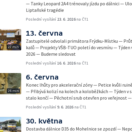
— Tanky Leopard 2A4 trénovaly jízdu po dálnici — Ulo
Liptaňské tragédie
Poslední vysílání
23. 6. 2026
na ČT1
13. června
Zastupitelé odvolali primátora Frýdku-Místku — Prů
27 min
kalů — Projekty VŠB-TUO poletí do vesmíru — Týden v
2026 — Budeme sledovat
Poslední vysílání
16. 6. 2026
na ČT1
6. června
Konec lhůty pro akcelerační zóny — Petice kvůli rui
26 min
— Přibývá kolizí na kolech a koloběžkách — Týden v 
stalo končí — Pěchotní srub otevřen pro veřejnost 
Poslední vysílání
9. 6. 2026
na ČT1
30. května
Dostavba dálnice D35 do Mohelnice se zpozdí — Nep