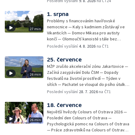
Poslední vysílání
9. 8. 2026
na ČT24
Týden v obrazech
1. srpna
Problémy s financováním havířovské
nemocnice — Kaly s kadmiem zůstávají ve
27 min
Vikanticích — Domov Mikasa pro autisty
končí — Olomoučtí kanoisté stále bez
cvičného kanálu — Tereza Kneblová je
Poslední vysílání
4. 8. 2026
na ČT1
mistryní světa ve slalomu — Týden v sítích —
Nové využití pro Hückelovy vily — Nové
25. července
varhany v Rudě u Rýmařova
MŽP zrušilo akcelerační zónu Jakartovice —
Začíná zasypávání Dolu ČSM — Dopady
26 min
festivalů na životní prostředí — Týden v
sítích — Pachatel se vloupal do psího útulku
— Dobrovolný armádní výcvik středoškoláků
Poslední vysílání
28. 7. 2026
na ČT1
— Týden v obrazech
18. července
Největší hvězdy Colours of Ostrava 2026 —
Poslední den Colours of Ostrava —
26 min
Psychologická pomoc na Colours of Ostrava
— Práce zdravotníků na Colours of Ostrava