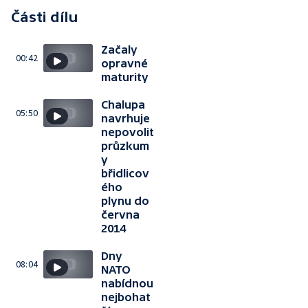
Části dílu
Začaly
00:42
opravné
maturity
Chalupa
05:50
navrhuje
nepovolit
průzkum
y
břidlicov
ého
plynu do
června
2014
Dny
08:04
NATO
nabídnou
nejbohat