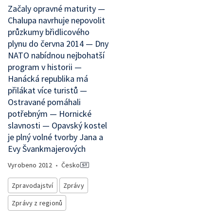
Začaly opravné maturity —
Chalupa navrhuje nepovolit
průzkumy břidlicového
plynu do června 2014 — Dny
NATO nabídnou nejbohatší
program v historii —
Hanácká republika má
přilákat více turistů —
Ostravané pomáhali
potřebným — Hornické
slavnosti — Opavský kostel
je plný volné tvorby Jana a
Evy Švankmajerových
Vyrobeno
2012
•
Česko
Zpravodajství
Zprávy
Zprávy z regionů