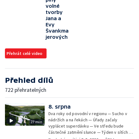
volné
tvorby
Jana a
Evy
Švankma
jerových
Přehrát celé video
Přehled dílů
722 přehratelných
8. srpna
Dva roky od povodní v regionu — Sucho v
nádržích a na řekách — Úřady začaly
27 min
vyplácet superdávku — Ve středu bude
částečné zatmění slunce — Týden v sítích —
Jede se mistrovství světa v koloběhu —