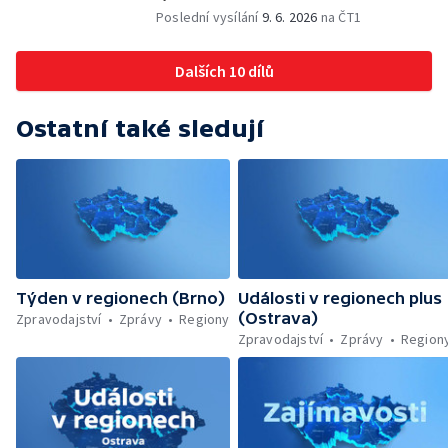
končí — Pěchotní srub otevřen pro
Poslední vysílání
9. 6. 2026
na ČT1
veřejnost — Olomoucká Zoo má 70 let
Dalších 10 dílů
Ostatní také sledují
Týden v regionech (Brno)
Události v regionech plus
(Ostrava)
Zpravodajství
Zprávy
Regiony
Zpravodajství
Zprávy
Region