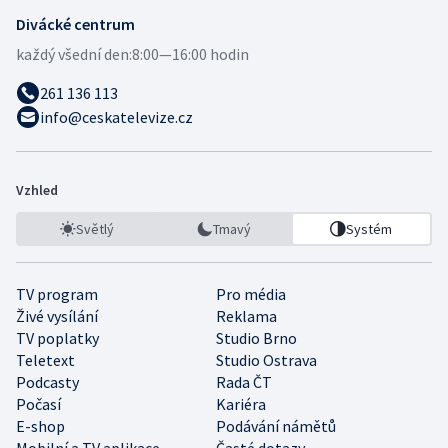
Divácké centrum
každý všední den:
8:00—16:00 hodin
261 136 113
info@ceskatelevize.cz
Vzhled
Světlý
Tmavý
Systém
TV program
Pro média
Živé vysílání
Reklama
TV poplatky
Studio Brno
Teletext
Studio Ostrava
Podcasty
Rada ČT
Počasí
Kariéra
E-shop
Podávání námětů
Mobilní a TV aplikace
Časté dotazy