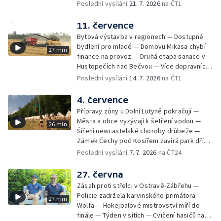
— Týden v sítích — Umění v době umělé
Poslední vysílání
21. 7. 2026
na ČT1
inteligence
11. července
Bytová výstavba v regionech — Dostupné
bydlení pro mladé — Domovu Mikasa chybí
27 min
finance na provoz — Druhá etapa sanace v
Hustopečích nad Bečvou — Více dopravních
nehod v létě — Týden v sítích — Žně v Česku
Poslední vysílání
14. 7. 2026
na ČT1
komplikuje sucho — Týden v obrazech
4. července
Přípravy zóny u Dolní Lutyně pokračují —
Města a obce vyzývají k šetření vodou —
26 min
Šíření newcastelské choroby drůbeže —
Zámek Čechy pod Kosířem zavírá park dříve
— Začíná hlavní turistická sezóna v MS kraji
Poslední vysílání
7. 7. 2026
na ČT24
— Začínají letní tábory — Týden v sítích —
150 let od narození Jana Čapka
27. června
Zásah proti střelci v Ostravě-Zábřehu —
Policie zadržela karvinského primátora
27 min
Wolfa — Hokejbalové mistrovství míří do
finále — Týden v sítích — Cvičení hasičů na