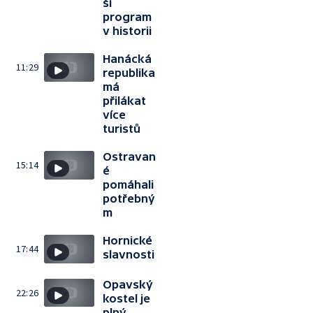
ší
program
v historii
Hanácká
11:29
republika
má
přilákat
více
turistů
Ostravan
15:14
é
pomáhali
potřebný
m
Hornické
17:44
slavnosti
Opavský
22:26
kostel je
plný