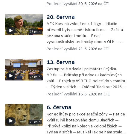
letišti v Mošnově — Od července povinná
Poslední vysílání
30. 6. 2026
na ČT1
registrace psů — Týden v obrazech
20. června
MFK Karviná vyloučen z 1. ligy — Hlučín
převedl byty na městskou firmu — Začíná
26 min
sezona stáčení medu — První
vysokoškolský technický obor v OLK —
Týden v sítích — Tanky Leopard 2A4
Poslední vysílání
23. 6. 2026
na ČT1
trénovaly jízdu po dálnici — Uložení ostatků
četníka z Liptaňské tragédie
13. června
Zastupitelé odvolali primátora Frýdku-
Místku — Průtahy při odvozu kadmiových
27 min
kalů — Projekty VŠB-TUO poletí do vesmíru
— Týden v sítích — Cvičení Blackout 2026 —
Budeme sledovat
Poslední vysílání
16. 6. 2026
na ČT1
6. června
Konec lhůty pro akcelerační zóny — Petice
kvůli ruině hotelového domu Jindřich —
26 min
Přibývá kolizí na kolech a koloběžkách —
Týden v sítích — Muzikál Tak se nám stalo