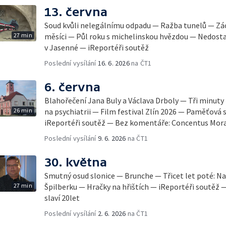
13. června
Soud kvůli nelegálnímu odpadu — Ražba tunelů — Zá
27 min
měsíci — Půl roku s michelinskou hvězdou — Nedosta
v Jasenné — iReportéři soutěž
Poslední vysílání
16. 6. 2026
na ČT1
6. června
Blahořečení Jana Buly a Václava Drboly — Tři minuty
26 min
na psychiatrii — Film festival Zlín 2026 — Paměťová 
iReportéři soutěž — Bez komentáře: Concentus Mora
Poslední vysílání
9. 6. 2026
na ČT1
30. května
Smutný osud slonice — Brunche — Třicet let poté: Na
27 min
Špilberku — Hračky na hřištích — iReportéři soutěž
slaví 20let
Poslední vysílání
2. 6. 2026
na ČT1