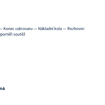
 — Konec cukrovaru — Nákladní kola — Rozhovor:
portéři soutěž
íná