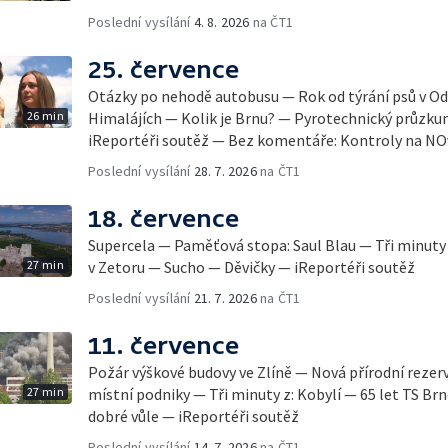
Poslední vysílání
4. 8. 2026
na ČT1
25. července
Otázky po nehodě autobusu — Rok od týrání psů v Od
26 min
Himalájích — Kolik je Brnu? — Pyrotechnický průzku
iReportéři soutěž — Bez komentáře: Kontroly na N
Poslední vysílání
28. 7. 2026
na ČT1
18. července
Supercela — Paměťová stopa: Saul Blau — Tři minuty 
27 min
v Zetoru — Sucho — Děvičky — iReportéři soutěž
Poslední vysílání
21. 7. 2026
na ČT1
11. července
Požár výškové budovy ve Zlíně — Nová přírodní rezer
27 min
místní podniky — Tři minuty z: Kobylí — 65 let TS Brn
dobré vůle — iReportéři soutěž
Poslední vysílání
14. 7. 2026
na ČT1