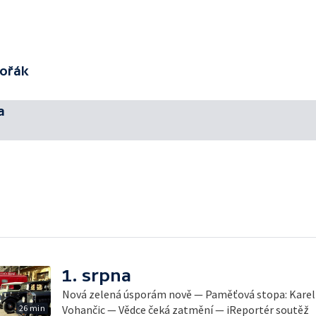
vořák
a
1. srpna
Nová zelená úsporám nově — Paměťová stopa: Karel 
26 min
Vohančic — Vědce čeká zatmění — iReportér soutěž