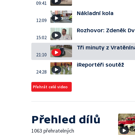
09:41
Nákladní kola
12:09
Rozhovor: Zdeněk D
15:02
Tři minuty z Vratěnín
21:10
iReportéři soutěž
24:28
Přehrát celé video
Přehled dílů
1063 přehratelných