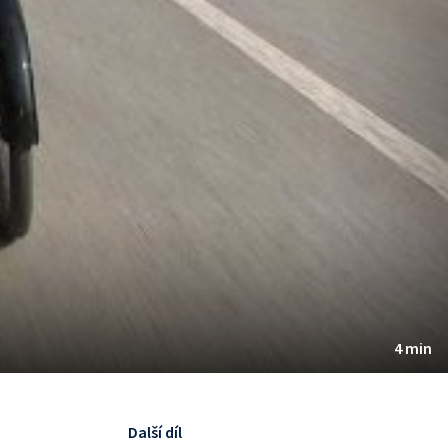
4 min
Další díl