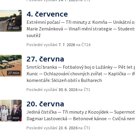
4. července
Extrémní počasí — Tři minuty z: Komňa — Unikátní 
27 min
Marie Zemánková — Vinaři mění strategie — Student
soutěž
Poslední vysílání
7. 7. 2026
na ČT24
27. června
Smrtící branka — Fotbalový boj o Lužánky — Pět let 
27 min
Kunic — Ochlazování chovných zvířat — Kaplička — i
komentáře: Sklizeň obilí v Bulharech
Poslední vysílání
30. 6. 2026
na ČT1
20. června
Jediná čistička — Tři minuty z Kozojídek — Superm
27 min
Dagmar Lastovecká — Betonové kánoe — Cvičná nemo
Poslední vysílání
23. 6. 2026
na ČT1