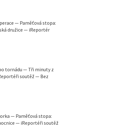
operace — Paměťová stopa:
ská družice — iReportér
po tornádu — Tři minuty z
Reportéři soutěž — Bez
otorka — Paměťová stopa:
cnice — iReportéři soutěž