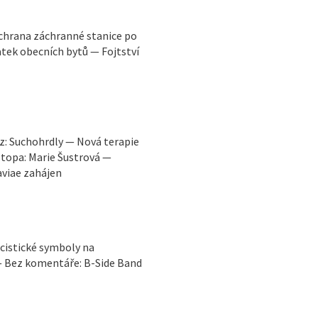
chrana záchranné stanice po
tek obecních bytů — Fojtství
 z: Suchohrdly — Nová terapie
stopa: Marie Šustrová —
viae zahájen
cistické symboly na
 — Bez komentáře: B-Side Band