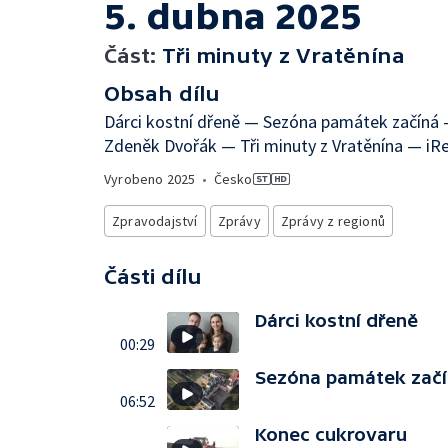
5. dubna 2025
Část:
Tři minuty z Vratěnína
Obsah dílu
Dárci kostní dřeně — Sezóna památek začíná
Zdeněk Dvořák — Tři minuty z Vratěnína — iRe
Vyrobeno
2025
•
Česko
Zpravodajství
Zprávy
Zprávy z regionů
Části dílu
Dárci kostní dřeně
00:29
Sezóna památek zač
06:52
Konec cukrovaru