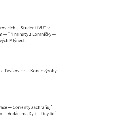
rovicích — Studenti VUT v
m — Tři minuty z Lomničky —
Ových Mlýnech
z: Tavíkovice — Konec výroby
vace — Correnty zachraňují
o — Vodáci ma Dyji — Dny lidí