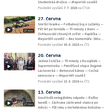
Studentská družice — iReportér soutěž
Poslední vysílání
7. 7. 2026
na ČT24
27. června
Smrtící branka — Fotbalový boj o Lužánky —
Pět let po tornádu — Tři minuty z Kunic —
27 min
Ochlazování chovných zvířat — Kaplička —
iReportéři soutěž — Bez komentáře: Sklizeň
obilí v Bulharech
Poslední vysílání
30. 6. 2026
na ČT1
20. června
Jediná čistička — Tři minuty z Kozojídek —
Supermotorka — Paměťová stopa: Dagmar
27 min
Lastovecká — Betonové kánoe — Cvičná
nemocnice — iReportéři soutěž
Poslední vysílání
23. 6. 2026
na ČT1
13. června
Soud kvůli nelegálnímu odpadu — Ražba
tunelů — Záchrana záchranné stanice po
27 min
měsíci — Půl roku s michelinskou hvězdou —