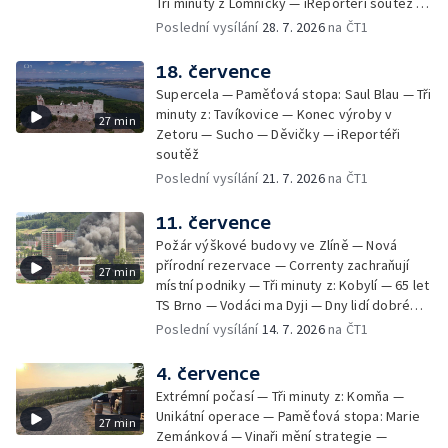
Tři minuty z Lomničky — iReportéři soutěž —
Bez komentáře: Kontroly na NOvých Mlýnech
Poslední vysílání
28. 7. 2026
na ČT1
18. července
Supercela — Paměťová stopa: Saul Blau — Tři
minuty z: Tavíkovice — Konec výroby v
27 min
Zetoru — Sucho — Děvičky — iReportéři
soutěž
Poslední vysílání
21. 7. 2026
na ČT1
11. července
Požár výškové budovy ve Zlíně — Nová
přírodní rezervace — Correnty zachraňují
27 min
místní podniky — Tři minuty z: Kobylí — 65 let
TS Brno — Vodáci ma Dyji — Dny lidí dobré
vůle — iReportéři soutěž
Poslední vysílání
14. 7. 2026
na ČT1
4. července
Extrémní počasí — Tři minuty z: Komňa —
Unikátní operace — Paměťová stopa: Marie
27 min
Zemánková — Vinaři mění strategie —