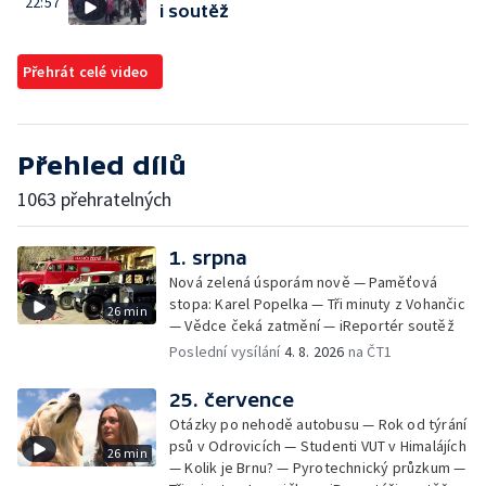
22:57
i soutěž
Přehrát celé video
Přehled dílů
1063 přehratelných
1. srpna
Nová zelená úsporám nově — Paměťová
stopa: Karel Popelka — Tři minuty z Vohančic
26 min
— Vědce čeká zatmění — iReportér soutěž
Poslední vysílání
4. 8. 2026
na ČT1
25. července
Otázky po nehodě autobusu — Rok od týrání
psů v Odrovicích — Studenti VUT v Himalájích
26 min
— Kolik je Brnu? — Pyrotechnický průzkum —