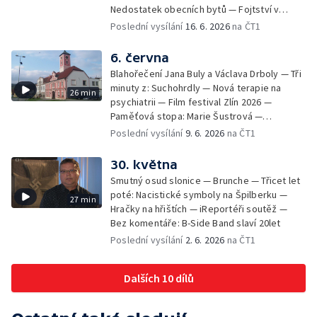
Nedostatek obecních bytů — Fojtství v
Jasenné — iReportéři soutěž
Poslední vysílání
16. 6. 2026
na ČT1
6. června
Blahořečení Jana Buly a Václava Drboly — Tři
minuty z: Suchohrdly — Nová terapie na
26 min
psychiatrii — Film festival Zlín 2026 —
Paměťová stopa: Marie Šustrová —
iReportéři soutěž — Bez komentáře:
Poslední vysílání
9. 6. 2026
na ČT1
Concentus Moraviae zahájen
30. května
Smutný osud slonice — Brunche — Třicet let
poté: Nacistické symboly na Špilberku —
27 min
Hračky na hřištích — iReportéři soutěž —
Bez komentáře: B-Side Band slaví 20let
Poslední vysílání
2. 6. 2026
na ČT1
Dalších 10 dílů