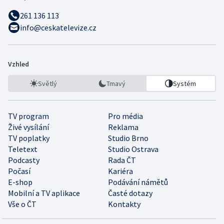
261 136 113
info@ceskatelevize.cz
Vzhled
Světlý
Tmavý
Systém
TV program
Pro média
Živé vysílání
Reklama
TV poplatky
Studio Brno
Teletext
Studio Ostrava
Podcasty
Rada ČT
Počasí
Kariéra
E-shop
Podávání námětů
Mobilní a TV aplikace
Časté dotazy
Vše o ČT
Kontakty