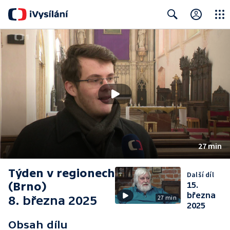
Close
Search
27 min
Týden v regionech
Další díl
(Brno)
15.
března
8. března 2025
27 min
2025
Obsah dílu