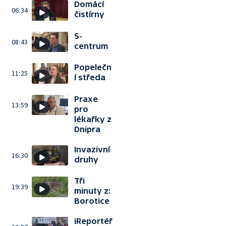
Domácí
06:34
čistírny
S-
08:43
centrum
Popelečn
11:25
í středa
Praxe
13:59
pro
lékařky z
Dnipra
Invazivní
16:30
druhy
Tři
19:39
minuty z:
Borotice
iReportéř