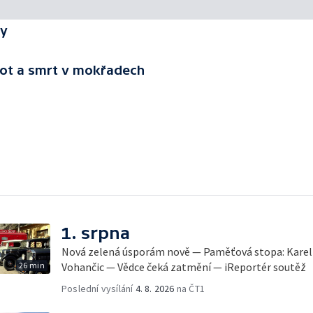
ny
vot a smrt v mokřadech
1. srpna
Nová zelená úsporám nově — Paměťová stopa: Karel 
26 min
Vohančic — Vědce čeká zatmění — iReportér soutěž
Poslední vysílání
4. 8. 2026
na ČT1