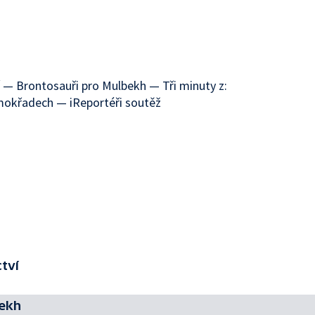
ví — Brontosauři pro Mulbekh — Tři minuty z:
 mokřadech — iReportéři soutěž
ctví
bekh