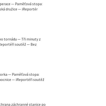
operace — Paměťová stopa:
ská družice — iReportér
po tornádu — Tři minuty z
Reportéři soutěž — Bez
otorka — Paměťová stopa:
cnice — iReportéři soutěž
chrana záchranné stanice po