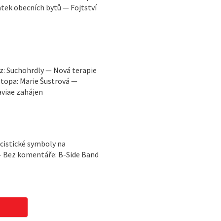
tek obecních bytů — Fojtství
 z: Suchohrdly — Nová terapie
stopa: Marie Šustrová —
viae zahájen
cistické symboly na
 — Bez komentáře: B-Side Band