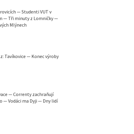
rovicích — Studenti VUT v
m — Tři minuty z Lomničky —
Ových Mlýnech
z: Tavíkovice — Konec výroby
vace — Correnty zachraňují
o — Vodáci ma Dyji — Dny lidí