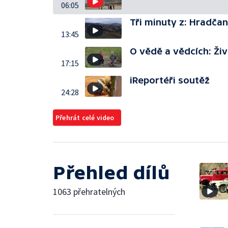
06:05
Tři minuty z: Hradča
13:45
O vědě a vědcích: Ži
17:15
iReportéři soutěž
24:28
Přehrát celé video
Přehled dílů
1063 přehratelných