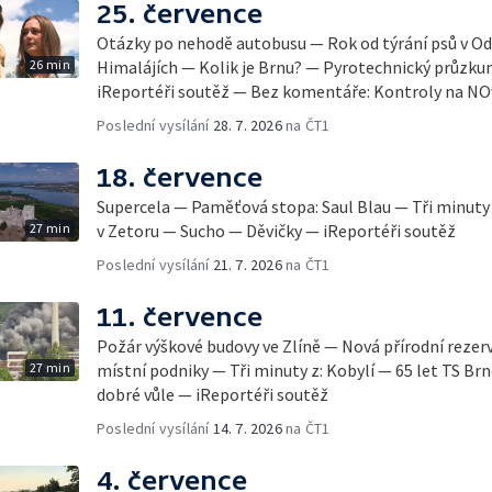
25. července
Otázky po nehodě autobusu — Rok od týrání psů v Od
26 min
Himalájích — Kolik je Brnu? — Pyrotechnický průzku
iReportéři soutěž — Bez komentáře: Kontroly na N
Poslední vysílání
28. 7. 2026
na ČT1
18. července
Supercela — Paměťová stopa: Saul Blau — Tři minuty 
27 min
v Zetoru — Sucho — Děvičky — iReportéři soutěž
Poslední vysílání
21. 7. 2026
na ČT1
11. července
Požár výškové budovy ve Zlíně — Nová přírodní rezer
27 min
místní podniky — Tři minuty z: Kobylí — 65 let TS Brn
dobré vůle — iReportéři soutěž
Poslední vysílání
14. 7. 2026
na ČT1
4. července