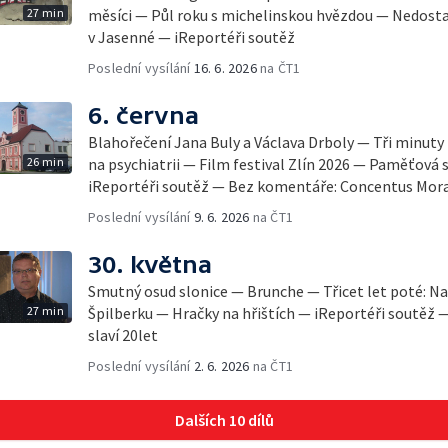
27 min
měsíci — Půl roku s michelinskou hvězdou — Nedosta
v Jasenné — iReportéři soutěž
Poslední vysílání
16. 6. 2026
na ČT1
6. června
Blahořečení Jana Buly a Václava Drboly — Tři minuty
26 min
na psychiatrii — Film festival Zlín 2026 — Paměťová 
iReportéři soutěž — Bez komentáře: Concentus Mora
Poslední vysílání
9. 6. 2026
na ČT1
30. května
Smutný osud slonice — Brunche — Třicet let poté: Na
27 min
Špilberku — Hračky na hřištích — iReportéři soutěž
slaví 20let
Poslední vysílání
2. 6. 2026
na ČT1
Dalších 10 dílů