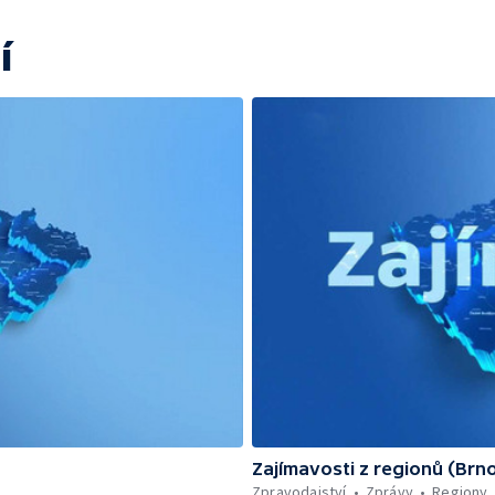
í
Zajímavosti z regionů (Brn
Zpravodajství
Zprávy
Regiony