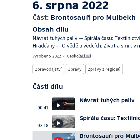
6. srpna 2022
Část:
Brontosauři pro Mulbekh
Obsah dílu
Návrat tuhých paliv — Spirála času: Textilnict
Hradčany — O vědě a vědcích: Život a smrt v
Vyrobeno
2022
•
Česko
Zpravodajství
Zprávy
Zprávy z regionů
Části dílu
Návrat tuhých paliv
00:41
Spirála času: Textilni
03:18
Brontosauři pro Mul