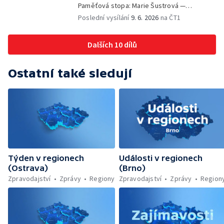
Paměťová stopa: Marie Šustrová —
iReportéři soutěž — Bez komentáře:
Poslední vysílání
9. 6. 2026
na ČT1
Concentus Moraviae zahájen
Dalších 10 dílů
Ostatní také sledují
Týden v regionech
Události v regionech
(Ostrava)
(Brno)
Zpravodajství
Zprávy
Regiony
Zpravodajství
Zprávy
Region