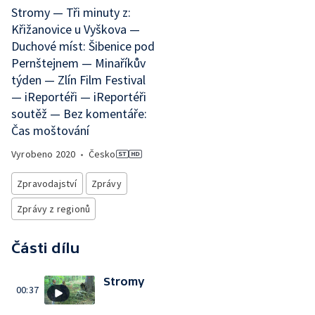
Stromy — Tři minuty z:
Křižanovice u Vyškova —
Duchové míst: Šibenice pod
Pernštejnem — Minaříkův
týden — Zlín Film Festival
— iReportéři — iReportéři
soutěž — Bez komentáře:
Čas moštování
Vyrobeno
2020
•
Česko
Zpravodajství
Zprávy
Zprávy z regionů
Části dílu
Stromy
00:37