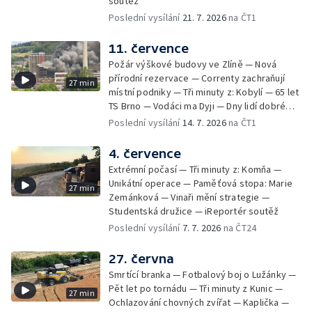
soutěž
Poslední vysílání
21. 7. 2026
na ČT1
11. července
Požár výškové budovy ve Zlíně — Nová
přírodní rezervace — Correnty zachraňují
27 min
místní podniky — Tři minuty z: Kobylí — 65 let
TS Brno — Vodáci ma Dyji — Dny lidí dobré
vůle — iReportéři soutěž
Poslední vysílání
14. 7. 2026
na ČT1
4. července
Extrémní počasí — Tři minuty z: Komňa —
Unikátní operace — Paměťová stopa: Marie
27 min
Zemánková — Vinaři mění strategie —
Studentská družice — iReportér soutěž
Poslední vysílání
7. 7. 2026
na ČT24
27. června
Smrtící branka — Fotbalový boj o Lužánky —
Pět let po tornádu — Tři minuty z Kunic —
27 min
Ochlazování chovných zvířat — Kaplička —