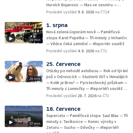
Horních Bojanovic — Hlas ve vesmíru —
iReportéři soutěž
Poslední vysílání
9. 8. 2026
na ČT24
1. srpna
Nová zelená úsporám nově — Paměťová
stopa: Karel Popelka — Tři minuty z Vohančic
26 min
— Vědce čeká zatmění — iReportér soutěž
Poslední vysílání
4. 8. 2026
na ČT1
25. července
Otázky po nehodě autobusu — Rok od týrání
psů v Odrovicích — Studenti VUT v Himalájích
26 min
— Kolik je Brnu? — Pyrotechnický průzkum —
Tři minuty z Lomničky — iReportéři soutěž —
Bez komentáře: Kontroly na NOvých Mlýnech
Poslední vysílání
28. 7. 2026
na ČT1
18. července
Supercela — Paměťová stopa: Saul Blau — Tři
minuty z: Tavíkovice — Konec výroby v
27 min
Zetoru — Sucho — Děvičky — iReportéři