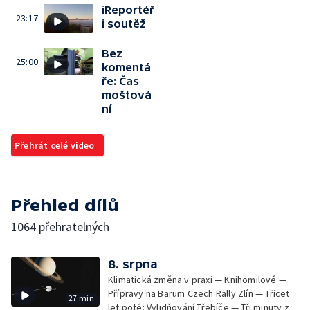
iReportéř
23:17
i soutěž
Bez
25:00
komentá
ře: Čas
moštová
ní
Přehrát celé video
Přehled dílů
1064 přehratelných
8. srpna
Klimatická změna v praxi — Knihomilové —
Přípravy na Barum Czech Rally Zlín — Třicet
27 min
let poté: Vylidňování Třebíče — Tři minuty z