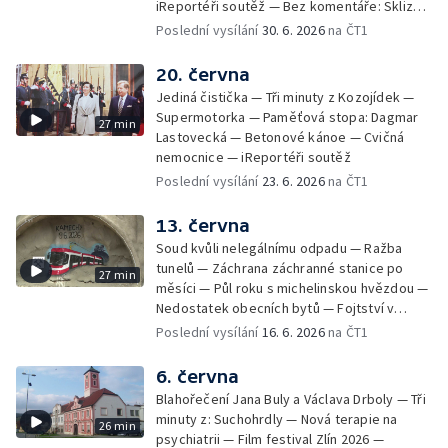
iReportéři soutěž — Bez komentáře: Sklizeň
obilí v Bulharech
Poslední vysílání
30. 6. 2026
na ČT1
20. června
Jediná čistička — Tři minuty z Kozojídek —
Supermotorka — Paměťová stopa: Dagmar
27 min
Lastovecká — Betonové kánoe — Cvičná
nemocnice — iReportéři soutěž
Poslední vysílání
23. 6. 2026
na ČT1
13. června
Soud kvůli nelegálnímu odpadu — Ražba
tunelů — Záchrana záchranné stanice po
27 min
měsíci — Půl roku s michelinskou hvězdou —
Nedostatek obecních bytů — Fojtství v
Jasenné — iReportéři soutěž
Poslední vysílání
16. 6. 2026
na ČT1
6. června
Blahořečení Jana Buly a Václava Drboly — Tři
minuty z: Suchohrdly — Nová terapie na
26 min
psychiatrii — Film festival Zlín 2026 —