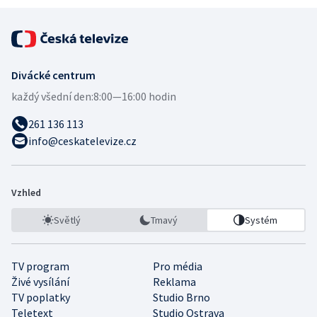
Divácké centrum
každý všední den:
8:00—16:00 hodin
261 136 113
info@ceskatelevize.cz
Vzhled
Světlý
Tmavý
Systém
TV program
Pro média
Živé vysílání
Reklama
TV poplatky
Studio Brno
Teletext
Studio Ostrava