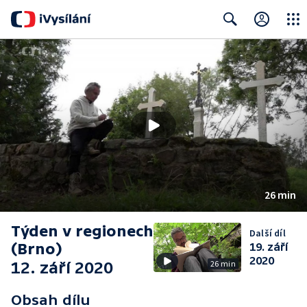
Close
Search
26 min
Týden v regionech
Další díl
(Brno)
19. září
2020
12. září 2020
26 min
Obsah dílu