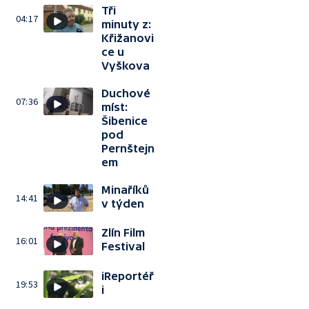
Tři
04:17
minuty z:
Křižanovi
ce u
Vyškova
Duchové
07:36
míst:
Šibenice
pod
Pernštejn
em
Minaříků
14:41
v týden
Zlín Film
16:01
Festival
iReportéř
19:53
i