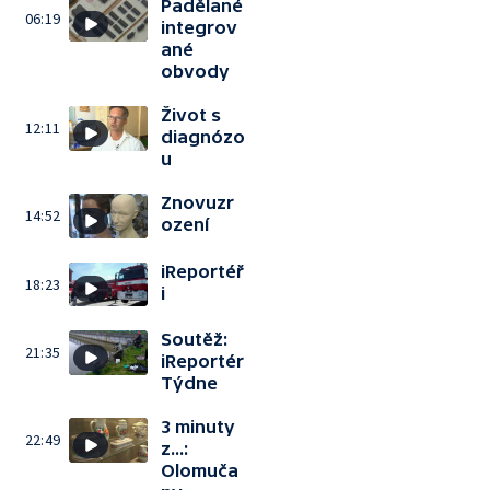
Padělané
06:19
integrov
ané
obvody
Život s
12:11
diagnózo
u
Znovuzr
14:52
ození
iReportéř
18:23
i
Soutěž:
21:35
iReportér
Týdne
3 minuty
22:49
z...:
Olomuča