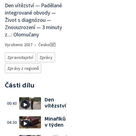
Den vítězství — Padělané
integrované obvody —
Život s diagnózou —
Znovuzrození — 3 minuty
z...: Olomučany
Vyrobeno
2017
•
Česko
Zpravodajství
Zprávy
Zprávy z regionů
Části dílu
Den
00:43
vítězství
Minaříků
04:30
v týden