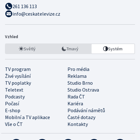
261 136 113
info@ceskatelevize.cz
Vzhled
Světlý
Tmavý
Systém
TV program
Pro média
Živé vysílání
Reklama
TV poplatky
Studio Brno
Teletext
Studio Ostrava
Podcasty
Rada ČT
Počasí
Kariéra
E-shop
Podávání námětů
Mobilní a TV aplikace
Časté dotazy
Vše o ČT
Kontakty