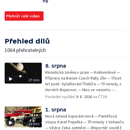
ny
Přehrát celé video
Přehled dílů
1064 přehratelných
8. srpna
Klimatická změna v praxi — Knihomilové —
Přípravy na Barum Czech Rally Zlín — Třicet
27 min
let poté: Vylidňování Třebíče — Tři minuty z
Horních Bojanovic — Hlas ve vesmíru —
iReportéři soutěž
Poslední vysílání
9. 8. 2026
na ČT24
1. srpna
Nová zelená úsporám nově — Paměťová
stopa: Karel Popelka — Tři minuty z Vohančic
26 min
— Vědce čeká zatmění — iReportér soutěž