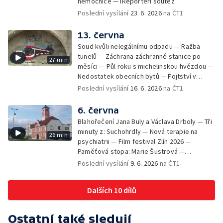
nemocnice — iReportéři soutěž
Poslední vysílání
23. 6. 2026
na ČT1
13. června
Soud kvůli nelegálnímu odpadu — Ražba
tunelů — Záchrana záchranné stanice po
27 min
měsíci — Půl roku s michelinskou hvězdou —
Nedostatek obecních bytů — Fojtství v
Jasenné — iReportéři soutěž
Poslední vysílání
16. 6. 2026
na ČT1
6. června
Blahořečení Jana Buly a Václava Drboly — Tři
minuty z: Suchohrdly — Nová terapie na
26 min
psychiatrii — Film festival Zlín 2026 —
Paměťová stopa: Marie Šustrová —
iReportéři soutěž — Bez komentáře:
Poslední vysílání
9. 6. 2026
na ČT1
Concentus Moraviae zahájen
Dalších 10 dílů
Ostatní také sledují