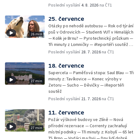
Poslední vysílání
4. 8. 2026
na ČT1
25. července
Otázky po nehodě autobusu — Rok od týrání
psů v Odrovicích — Studenti VUT v Himalájích
26 min
— Kolik je Brnu? — Pyrotechnický průzkum —
Tři minuty z Lomničky — iReportéři soutěž —
Bez komentáře: Kontroly na NOvých Mlýnech
Poslední vysílání
28. 7. 2026
na ČT1
18. července
Supercela — Paměťová stopa: Saul Blau — Tři
minuty z: Tavíkovice — Konec výroby v
27 min
Zetoru — Sucho — Děvičky — iReportéři
soutěž
Poslední vysílání
21. 7. 2026
na ČT1
11. července
Požár výškové budovy ve Zlíně — Nová
přírodní rezervace — Correnty zachraňují
27 min
místní podniky — Tři minuty z: Kobylí — 65 let
TS Brno — Vodáci ma Dyji — Dny lidí dobré