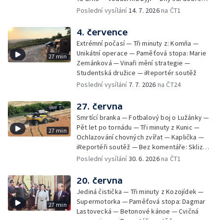
vůle — iReportéři soutěž
Poslední vysílání
14. 7. 2026
na ČT1
4. července
Extrémní počasí — Tři minuty z: Komňa —
Unikátní operace — Paměťová stopa: Marie
27 min
Zemánková — Vinaři mění strategie —
Studentská družice — iReportér soutěž
Poslední vysílání
7. 7. 2026
na ČT24
27. června
Smrtící branka — Fotbalový boj o Lužánky —
Pět let po tornádu — Tři minuty z Kunic —
27 min
Ochlazování chovných zvířat — Kaplička —
iReportéři soutěž — Bez komentáře: Sklizeň
obilí v Bulharech
Poslední vysílání
30. 6. 2026
na ČT1
20. června
Jediná čistička — Tři minuty z Kozojídek —
Supermotorka — Paměťová stopa: Dagmar
27 min
Lastovecká — Betonové kánoe — Cvičná