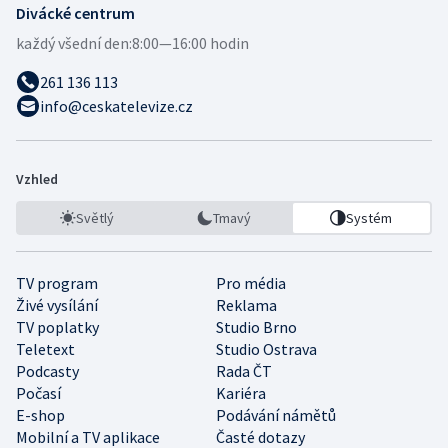
Divácké centrum
každý všední den:
8:00—16:00 hodin
261 136 113
info@ceskatelevize.cz
Vzhled
Světlý
Tmavý
Systém
TV program
Pro média
Živé vysílání
Reklama
TV poplatky
Studio Brno
Teletext
Studio Ostrava
Podcasty
Rada ČT
Počasí
Kariéra
E-shop
Podávání námětů
Mobilní a TV aplikace
Časté dotazy