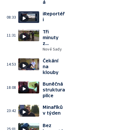
á
iReportéř
08:33
i
Tři
11:31
minuty
z...
Nové Sady
Čekání
14:53
na
klouby
Buněčná
18:08
struktura
plíce
Minaříků
23:42
v týden
Bez
25:01