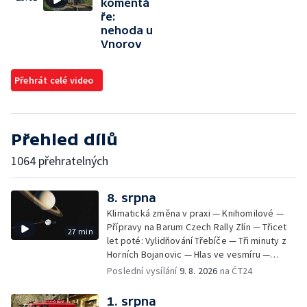
komentá
ře:
nehoda u
Vnorov
Přehrát celé video
Přehled dílů
1064 přehratelných
8. srpna
Klimatická změna v praxi — Knihomilové —
Přípravy na Barum Czech Rally Zlín — Třicet
27 min
let poté: Vylidňování Třebíče — Tři minuty z
Horních Bojanovic — Hlas ve vesmíru —
iReportéři soutěž
Poslední vysílání
9. 8. 2026
na ČT24
1. srpna