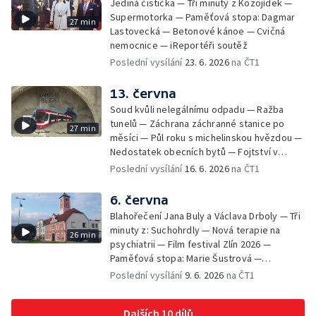
Jediná čistička — Tři minuty z Kozojídek —
Supermotorka — Paměťová stopa: Dagmar
27 min
Lastovecká — Betonové kánoe — Cvičná
nemocnice — iReportéři soutěž
Poslední vysílání
23. 6. 2026
na ČT1
13. června
Soud kvůli nelegálnímu odpadu — Ražba
tunelů — Záchrana záchranné stanice po
27 min
měsíci — Půl roku s michelinskou hvězdou —
Nedostatek obecních bytů — Fojtství v
Jasenné — iReportéři soutěž
Poslední vysílání
16. 6. 2026
na ČT1
6. června
Blahořečení Jana Buly a Václava Drboly — Tři
minuty z: Suchohrdly — Nová terapie na
26 min
psychiatrii — Film festival Zlín 2026 —
Paměťová stopa: Marie Šustrová —
iReportéři soutěž — Bez komentáře:
Poslední vysílání
9. 6. 2026
na ČT1
Concentus Moraviae zahájen
Dalších 10 dílů