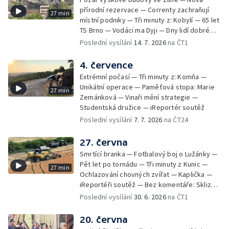
přírodní rezervace — Correnty zachraňují
27 min
místní podniky — Tři minuty z: Kobylí — 65 let
TS Brno — Vodáci ma Dyji — Dny lidí dobré
vůle — iReportéři soutěž
Poslední vysílání
14. 7. 2026
na ČT1
4. července
Extrémní počasí — Tři minuty z: Komňa —
Unikátní operace — Paměťová stopa: Marie
27 min
Zemánková — Vinaři mění strategie —
Studentská družice — iReportér soutěž
Poslední vysílání
7. 7. 2026
na ČT24
27. června
Smrtící branka — Fotbalový boj o Lužánky —
Pět let po tornádu — Tři minuty z Kunic —
27 min
Ochlazování chovných zvířat — Kaplička —
iReportéři soutěž — Bez komentáře: Sklizeň
obilí v Bulharech
Poslední vysílání
30. 6. 2026
na ČT1
20. června