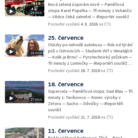
Nová zelená úsporám nově — Paměťová
stopa: Karel Popelka — Tři minuty z Vohančic
26 min
— Vědce čeká zatmění — iReportér soutěž
Poslední vysílání
4. 8. 2026
na ČT1
25. července
Otázky po nehodě autobusu — Rok od týrání
psů v Odrovicích — Studenti VUT v Himalájích
26 min
— Kolik je Brnu? — Pyrotechnický průzkum —
Tři minuty z Lomničky — iReportéři soutěž —
Bez komentáře: Kontroly na NOvých Mlýnech
Poslední vysílání
28. 7. 2026
na ČT1
18. července
Supercela — Paměťová stopa: Saul Blau — Tři
minuty z: Tavíkovice — Konec výroby v
27 min
Zetoru — Sucho — Děvičky — iReportéři
soutěž
Poslední vysílání
21. 7. 2026
na ČT1
11. července
Požár výškové budovy ve Zlíně — Nová