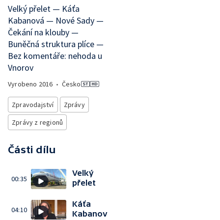
Velký přelet — Káťa
Kabanová — Nové Sady —
Čekání na klouby —
Buněčná struktura plíce —
Bez komentáře: nehoda u
Vnorov
Vyrobeno
2016
•
Česko
Zpravodajství
Zprávy
Zprávy z regionů
Části dílu
Velký
00:35
přelet
Káťa
04:10
Kabanov