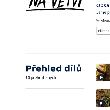
Obsa
Jsme př
Vyroben
Příroda
Přehled dílů
10 přehratelných