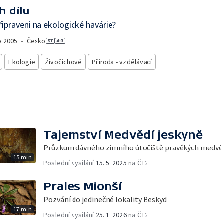
h dílu
ipraveni na ekologické havárie?
o
2005
•
Česko
Ekologie
Živočichové
Příroda - vzdělávací
Tajemství Medvědí jeskyně
Průzkum dávného zimního útočiště pravěkých medv
15 min
Poslední vysílání
15. 5. 2025
na ČT2
Prales Mionší
Pozvání do jedinečné lokality Beskyd
17 min
Poslední vysílání
25. 1. 2026
na ČT2