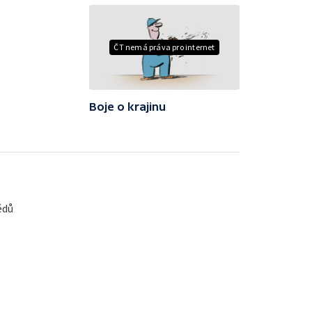
ČT nemá práva pro internet
Boje o krajinu
ědů