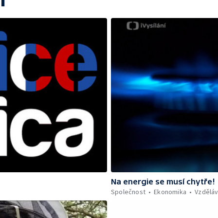
í
Na energie se musí chytře!
Společnost
Ekonomika
Vzděláv