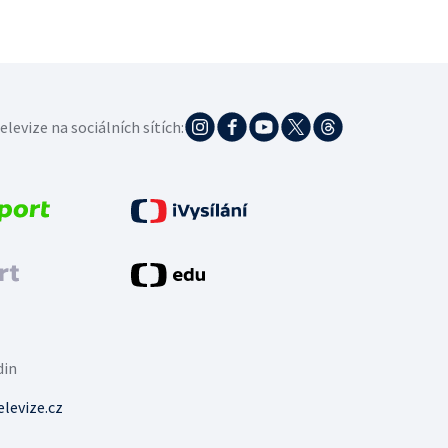
elevize na sociálních sítích:
din
levize.cz