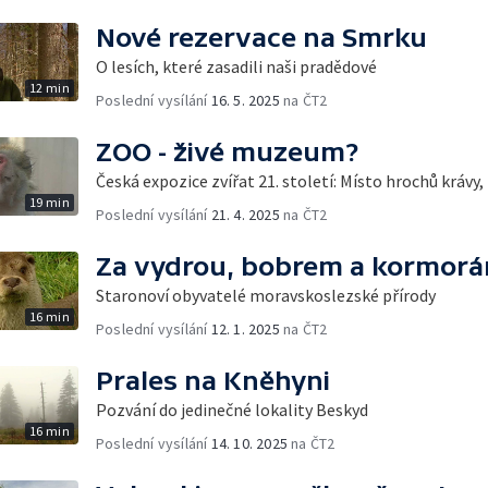
Nové rezervace na Smrku
O lesích, které zasadili naši pradědové
12 min
Poslední vysílání
16. 5. 2025
na ČT2
ZOO - živé muzeum?
Česká expozice zvířat 21. století: Místo hrochů krávy,
19 min
Poslední vysílání
21. 4. 2025
na ČT2
Za vydrou, bobrem a kormor
Staronoví obyvatelé moravskoslezské přírody
16 min
Poslední vysílání
12. 1. 2025
na ČT2
Prales na Kněhyni
Pozvání do jedinečné lokality Beskyd
16 min
Poslední vysílání
14. 10. 2025
na ČT2