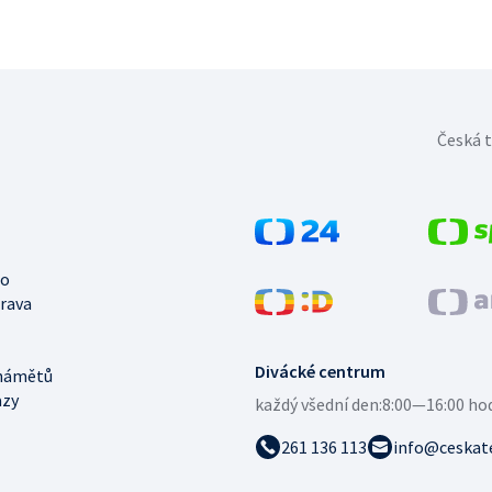
Česká t
no
trava
Divácké centrum
námětů
azy
každý všední den:
8:00—16:00 ho
261 136 113
info@ceskate