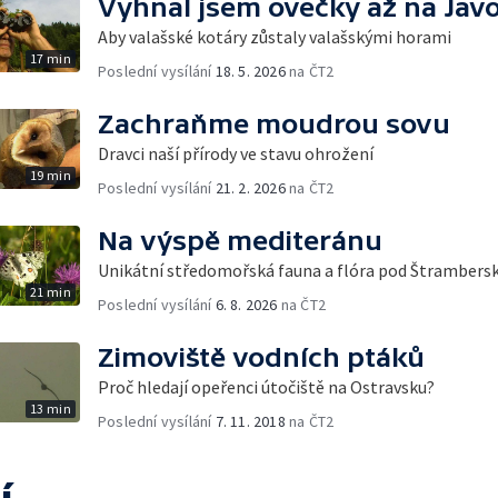
Vyhnal jsem ovečky až na Jav
Aby valašské kotáry zůstaly valašskými horami
17 min
Poslední vysílání
18. 5. 2026
na ČT2
Zachraňme moudrou sovu
Dravci naší přírody ve stavu ohrožení
19 min
Poslední vysílání
21. 2. 2026
na ČT2
Na výspě mediteránu
Unikátní středomořská fauna a flóra pod Štrambers
21 min
Poslední vysílání
6. 8. 2026
na ČT2
Zimoviště vodních ptáků
Proč hledají opeřenci útočiště na Ostravsku?
13 min
Poslední vysílání
7. 11. 2018
na ČT2