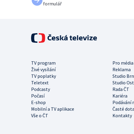
formulář
TV program
Pro média
Živé vysílání
Reklama
TV poplatky
Studio Br
Teletext
Studio Os
Podcasty
Rada ČT
Počasí
Kariéra
E-shop
Podávání 
Mobilní a TV aplikace
Časté dot
Vše o ČT
Kontakty