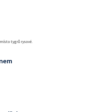
 místo tygrů rysové.
ánem