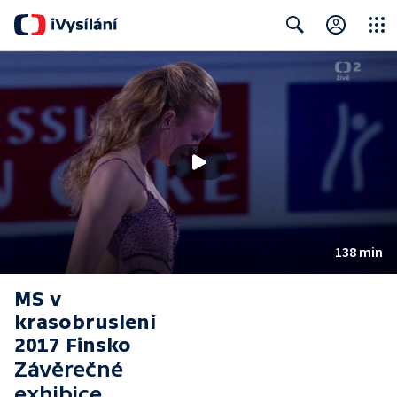
Close
Search
138 min
MS v
krasobruslení
2017 Finsko
Závěrečné
exhibice