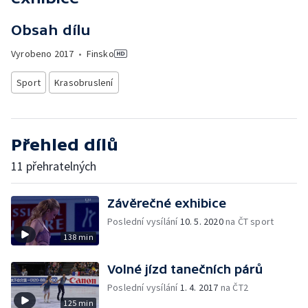
Obsah dílu
Vyrobeno
2017
•
Finsko
Sport
Krasobruslení
Přehled dílů
11 přehratelných
Závěrečné exhibice
Poslední vysílání
10. 5. 2020
na ČT sport
138 min
Volné jízd tanečních párů
Poslední vysílání
1. 4. 2017
na ČT2
125 min