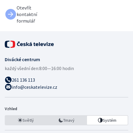
Otevřít
kontaktní
formulář
Divácké centrum
každý všední den:
8:00—16:00 hodin
261 136 113
info@ceskatelevize.cz
Vzhled
Světlý
Tmavý
Systém