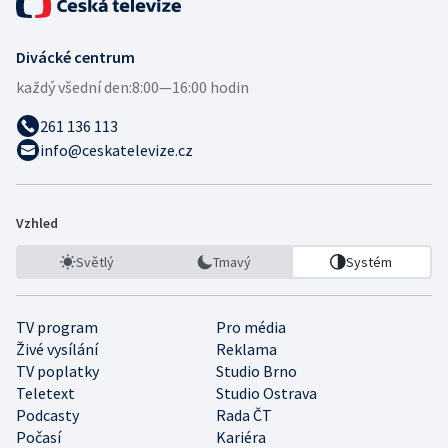
Divácké centrum
každý všední den:
8:00—16:00 hodin
261 136 113
info@ceskatelevize.cz
Vzhled
Světlý
Tmavý
Systém
TV program
Pro média
Živé vysílání
Reklama
TV poplatky
Studio Brno
Teletext
Studio Ostrava
Podcasty
Rada ČT
Počasí
Kariéra