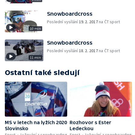
Snowboardcross
Poslední vysílání
19. 2. 2017
na ČT sport
10 min
Snowboardcross
Poslední vysílání
18. 2. 2017
na ČT sport
11 min
Ostatní také sledují
MS v letech na lyžích 2020
Rozhovor s Ester
Slovinsko
Ledeckou
Sport
Lyžování a snowboarding
Sport
Lyžování a snowboarding