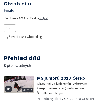
Obsah dílu
Finále
Vyrobeno
2017
•
Česko
Sport
Lyžování a snowboarding
Přehled dílů
8 přehratelných
MS juniorů 2017 Česko
Ohlédnutí za juniorským světovým
šampionátem, který se konal ve
31 min
Špindlerově Mlýně
Poslední vysílání
25. 4. 2017
na ČT sport