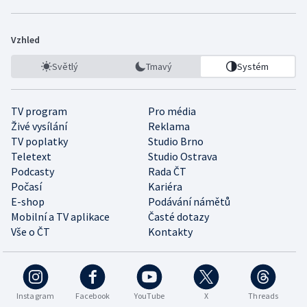
Vzhled
Světlý
Tmavý
Systém
TV program
Pro média
Živé vysílání
Reklama
TV poplatky
Studio Brno
Teletext
Studio Ostrava
Podcasty
Rada ČT
Počasí
Kariéra
E-shop
Podávání námětů
Mobilní a TV aplikace
Časté dotazy
Vše o ČT
Kontakty
Instagram
Facebook
YouTube
X
Threads