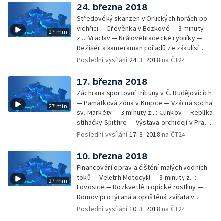
24. března 2018
Středověký skanzen v Orlických horách po
vichřici — Dřevěnka v Bozkově — 3 minuty
27 min
z...: Vraclav — Královéhradecké rybníky —
Režisér a kameraman pořadů ze zákulísí
Rallye Dakar — Výstava o historii
Poslední vysílání
24. 3. 2018
na ČT24
zemědělství — Muzeum pražského
vodárenství
17. března 2018
Záchrana sportovní tribuny v Č. Budějovicích
— Památková zóna v Krupce — Vzácná socha
27 min
sv. Markéty — 3 minuty z...: Cunkov — Replika
stíhačky Spitfire — Výstava orchidejí v Praze
— Nová interaktivní výstava v Techmanii —
Poslední vysílání
17. 3. 2018
na ČT24
Schwarzenberská granátnická garda
10. března 2018
Financování oprav a čištění malých vodních
toků — Veletrh Motocykl — 3 minuty z...:
27 min
Lovosice — Rozkvetlé tropické rostliny —
Domov pro týraná a opuštěná zvířata v
Pardubicích — Dotovaná MHD v Třeboni —
Poslední vysílání
10. 3. 2018
na ČT24
Kamil Brož, výpravčí a zvoník