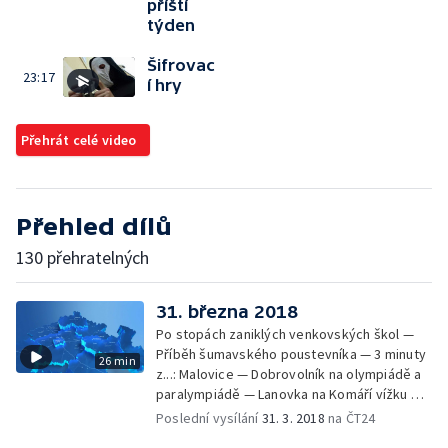
příští
týden
Šifrovac
23:17
í hry
Přehrát celé video
Přehled dílů
130 přehratelných
31. března 2018
Po stopách zaniklých venkovských škol —
Příběh šumavského poustevníka — 3 minuty
26 min
z...: Malovice — Dobrovolník na olympiádě a
paralympiádě — Lanovka na Komáří vížku —
Pardubický perník — Výstava k výročí
Poslední vysílání
31. 3. 2018
na ČT24
Nemocnice na kraji města