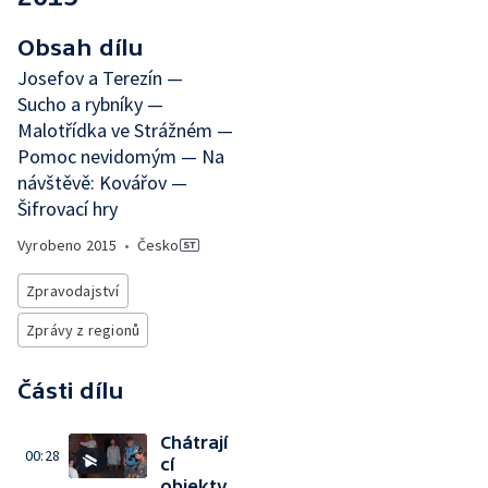
Obsah dílu
Josefov a Terezín —
Sucho a rybníky —
Malotřídka ve Strážném —
Pomoc nevidomým — Na
návštěvě: Kovářov —
Šifrovací hry
Vyrobeno
2015
•
Česko
Zpravodajství
Zprávy z regionů
Části dílu
Chátrají
00:28
cí
objekty