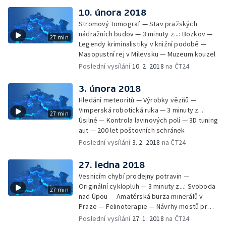
10. února 2018
Stromový tomograf — Stav pražských
nádražních budov — 3 minuty z...: Bozkov —
27 min
Legendy kriminalistiky v knižní podobě —
Masopustní rej v Milevsku — Muzeum kouzel
Poslední vysílání
10. 2. 2018
na ČT24
3. února 2018
Hledání meteoritů — Výrobky vězňů —
Vimperská robotická ruka — 3 minuty z...:
27 min
Úsilné — Kontrola lavinových polí — 3D tuning
aut — 200 let poštovních schránek
Poslední vysílání
3. 2. 2018
na ČT24
27. ledna 2018
Vesnicím chybí prodejny potravin —
Originální cyklopluh — 3 minuty z...: Svoboda
27 min
nad Úpou — Amatérská burza minerálů v
Praze — Felinoterapie — Návrhy mostů pro
KRNAP — Výrobce paliček pro bubeníky
Poslední vysílání
27. 1. 2018
na ČT24