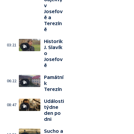
v
Josefov
ě a
Terezín
ě
Historik
03:21
J. Slavík
o
Josefov
ě
Památní
06:22
k
Terezín
Události
08:47
týdne
den po
dni
Sucho a