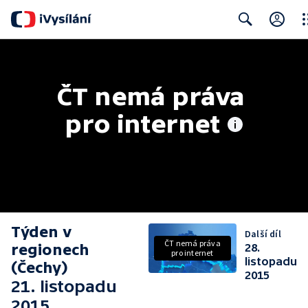
Clo
Search
ČT nemá práva 
pro internet
Týden v
Další díl
ČT nemá práva
regionech
28.
pro internet
listopadu
(Čechy)
2015
21. listopadu
2015