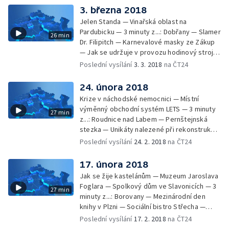
3. března 2018
Jelen Standa — Vinařská oblast na
Pardubicku — 3 minuty z...: Dobřany — Slamer
26 min
Dr. Filipitch — Karnevalové masky ze Zákup
— Jak se udržuje v provozu hodinový stroj
na kostelní věži — Rozloučení s Marií
Poslední vysílání
3. 3. 2018
na ČT24
Jeřábkovou
24. února 2018
Krize v náchodské nemocnici — Místní
výměnný obchodní systém LETS — 3 minuty
27 min
z...: Roudnice nad Labem — Pernštejnská
stezka — Unikáty nalezené při rekonstrukci
vimperského zámku — Kamil Brož, výpravčí
Poslední vysílání
24. 2. 2018
na ČT24
a zvoník
17. února 2018
Jak se žije kastelánům — Muzeum Jaroslava
Foglara — Spolkový dům ve Slavonicích — 3
27 min
minuty z...: Borovany — Mezinárodní den
knihy v Plzni — Sociální bistro Střecha —
Nejstarší fungující páternoster
Poslední vysílání
17. 2. 2018
na ČT24