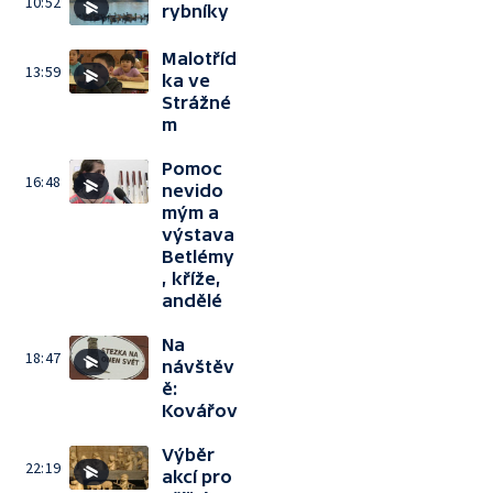
10:52
rybníky
Malotříd
13:59
ka ve
Strážné
m
Pomoc
16:48
nevido
mým a
výstava
Betlémy
, kříže,
andělé
Na
18:47
návštěv
ě:
Kovářov
Výběr
22:19
akcí pro