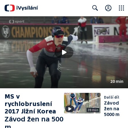
Close
Search
20 min
MS v
Další díl
rychlobruslení
Závod
žen na
2017 Jižní Korea
39 min
5000 m
Závod žen na 500
m