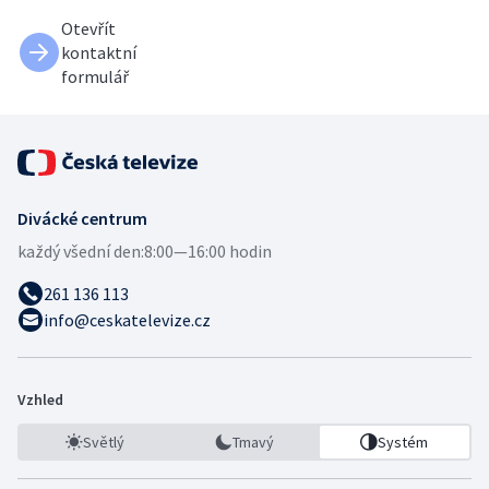
Otevřít
kontaktní
formulář
Divácké centrum
každý všední den:
8:00—16:00 hodin
261 136 113
info@ceskatelevize.cz
Vzhled
Světlý
Tmavý
Systém