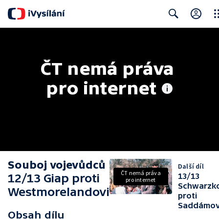
Clo
Search
ČT nemá práva 
pro internet
Souboj vojevůdců
Další díl
ČT nemá práva
12/13 Giap proti
13/13
pro internet
Schwarzk
Westmorelandovi
proti
Saddámov
Obsah dílu