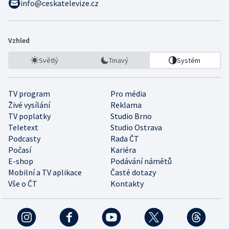
info@ceskatelevize.cz
Vzhled
Světlý
Tmavý
Systém
TV program
Pro média
Živé vysílání
Reklama
TV poplatky
Studio Brno
Teletext
Studio Ostrava
Podcasty
Rada ČT
Počasí
Kariéra
E-shop
Podávání námětů
Mobilní a TV aplikace
Časté dotazy
Vše o ČT
Kontakty