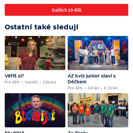
Dalších 10 dílů
Ostatní také sledují
Věříš si?
AZ kvíz junior slaví s
Déčkem
Pro děti
Soutěž
Zábava
Pro děti
6-8 let
8-10 let
Bludiště
Za školu