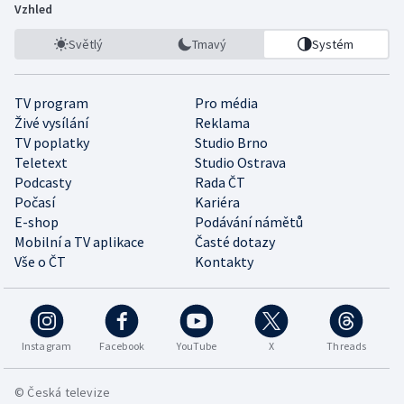
Vzhled
Světlý
Tmavý
Systém
TV program
Pro média
Živé vysílání
Reklama
TV poplatky
Studio Brno
Teletext
Studio Ostrava
Podcasty
Rada ČT
Počasí
Kariéra
E-shop
Podávání námětů
Mobilní a TV aplikace
Časté dotazy
Vše o ČT
Kontakty
Instagram
Facebook
YouTube
X
Threads
© Česká televize