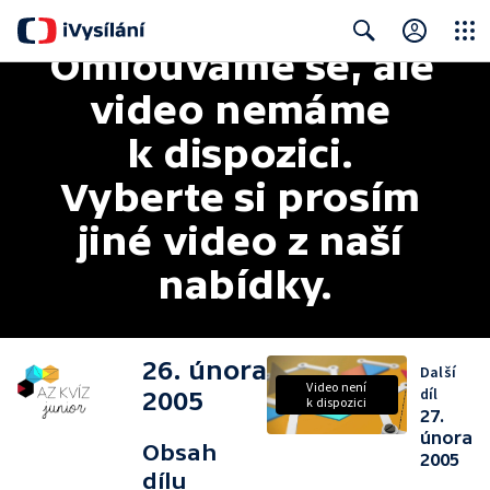
Omlouváme se, ale 
Close
Search
video nemáme 
k dispozici. 
Vyberte si prosím 
jiné video z naší 
nabídky.
26. února
Další
Video není
díl
2005
k dispozici
27.
února
Obsah
2005
dílu