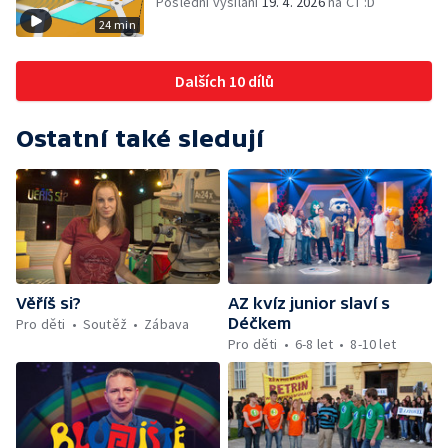
Poslední vysílání
19. 4. 2026
na ČT :D
24 min
Dalších 10 dílů
Ostatní také sledují
Věříš si?
AZ kvíz junior slaví s
Déčkem
Pro děti
Soutěž
Zábava
Pro děti
6-8 let
8-10 let