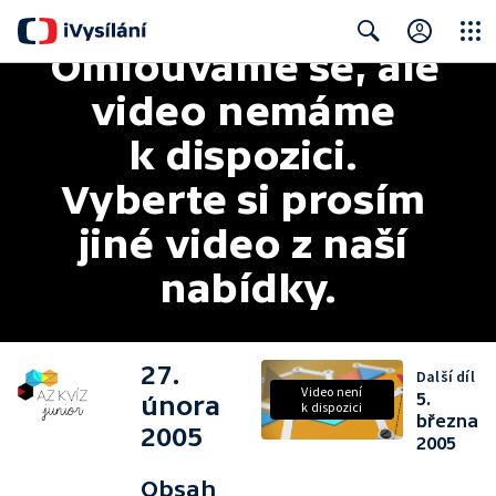
Omlouváme se, ale 
Close
Search
video nemáme 
k dispozici. 
Vyberte si prosím 
jiné video z naší 
nabídky.
27.
Další díl
Video není
5.
února
k dispozici
března
2005
2005
Obsah