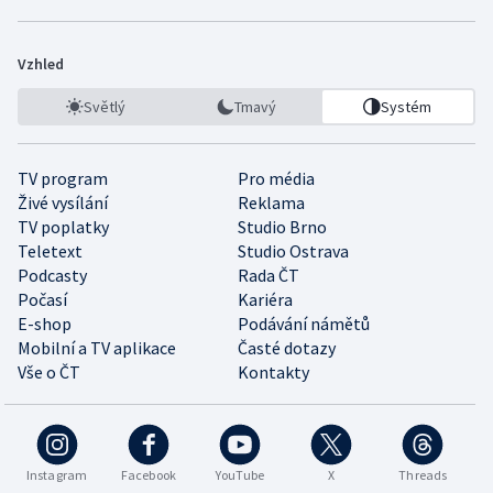
Vzhled
Světlý
Tmavý
Systém
TV program
Pro média
Živé vysílání
Reklama
TV poplatky
Studio Brno
Teletext
Studio Ostrava
Podcasty
Rada ČT
Počasí
Kariéra
E-shop
Podávání námětů
Mobilní a TV aplikace
Časté dotazy
Vše o ČT
Kontakty
Instagram
Facebook
YouTube
X
Threads