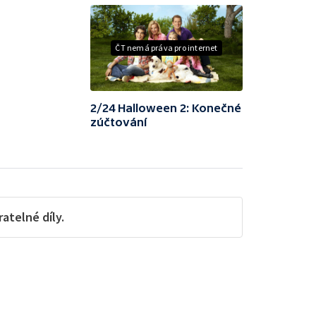
ČT nemá práva pro internet
2/24 Halloween 2: Konečné
zúčtování
telné díly.