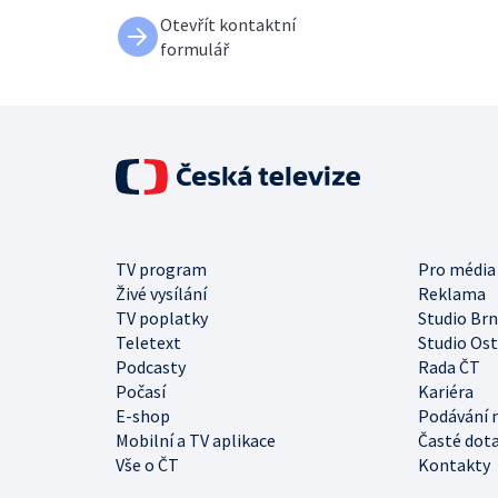
Otevřít kontaktní
formulář
TV program
Pro média
Živé vysílání
Reklama
TV poplatky
Studio Br
Teletext
Studio Os
Podcasty
Rada ČT
Počasí
Kariéra
E-shop
Podávání 
Mobilní a TV aplikace
Časté dot
Vše o ČT
Kontakty