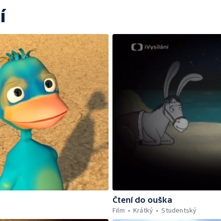
í
Čtení do ouška
Film
Krátký
Studentský