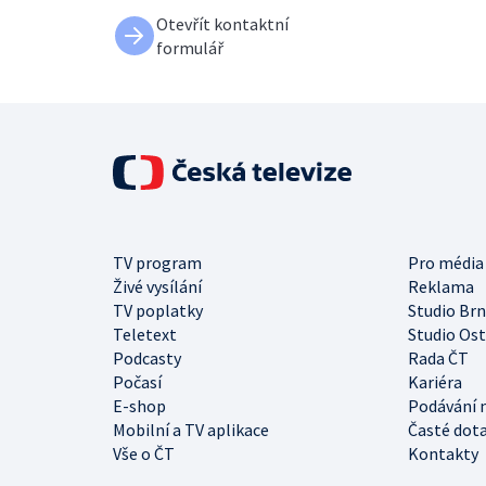
Otevřít kontaktní
formulář
TV program
Pro média
Živé vysílání
Reklama
TV poplatky
Studio Br
Teletext
Studio Os
Podcasty
Rada ČT
Počasí
Kariéra
E-shop
Podávání 
Mobilní a TV aplikace
Časté dot
Vše o ČT
Kontakty