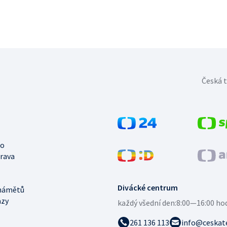
Česká t
no
trava
Divácké centrum
námětů
azy
každý všední den:
8:00—16:00 ho
261 136 113
info@ceskate