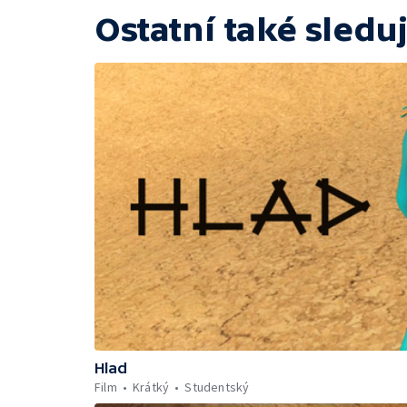
Ostatní také sleduj
Hlad
Film
Krátký
Studentský