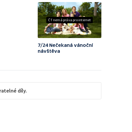
ČT nemá práva pro internet
7/24 Nečekaná vánoční
návštěva
telné díly.