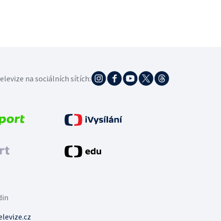
elevize na sociálních sítích:
din
levize.cz