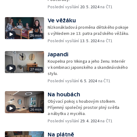
Poslední vysílání
20. 5. 2024
na ČT1
Ve věžáku
Nízkonákladová proměna dětského pokoje
s výhledem ze 13. patra pražského věžáku.
26 min
Poslední vysílání
13. 5. 2024
na ČT1
Japandi
Koupelna pro Vikinga a jeho ženu. Interiér
v kombinaci japonského a skandinávského
27 min
stylu.
Poslední vysílání
6. 5. 2024
na ČT1
Na houbách
Obývací pokoj s houbovým stolkem.
Příjemný společný prostor plný světla
26 min
a nábytku z mycélia.
Poslední vysílání
29. 4. 2024
na ČT1
Na plátně