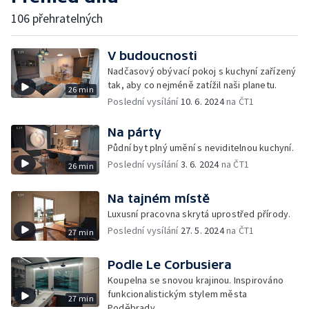
106 přehratelných
V budoucnosti
Nadčasový obývací pokoj s kuchyní zařízený
tak, aby co nejméně zatížil naši planetu.
26 min
Poslední vysílání
10. 6. 2024
na ČT1
Na párty
Půdní byt plný umění s neviditelnou kuchyní.
Poslední vysílání
3. 6. 2024
na ČT1
26 min
Na tajném místě
Luxusní pracovna skrytá uprostřed přírody.
Poslední vysílání
27. 5. 2024
na ČT1
27 min
Podle Le Corbusiera
Koupelna se snovou krajinou. Inspirováno
funkcionalistickým stylem města
27 min
Poděbrady.