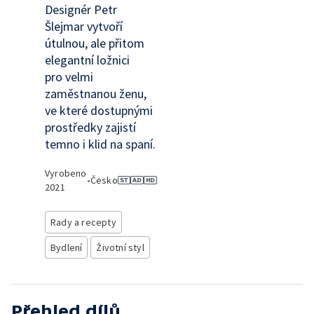
Designér Petr
Šlejmar vytvoří
útulnou, ale přitom
elegantní ložnici
pro velmi
zaměstnanou ženu,
ve které dostupnými
prostředky zajistí
temno i klid na spaní.
Vyrobeno
•
Česko
2021
Rady a recepty
Bydlení
Životní styl
Přehled dílů