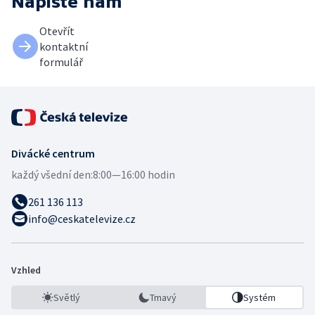
Napište nám
Otevřít
kontaktní
formulář
Divácké centrum
každý všední den:
8:00—16:00 hodin
261 136 113
info@ceskatelevize.cz
Vzhled
Světlý
Tmavý
Systém