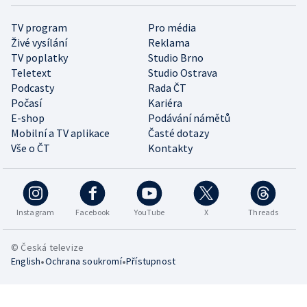
TV program
Pro média
Živé vysílání
Reklama
TV poplatky
Studio Brno
Teletext
Studio Ostrava
Podcasty
Rada ČT
Počasí
Kariéra
E-shop
Podávání námětů
Mobilní a TV aplikace
Časté dotazy
Vše o ČT
Kontakty
Instagram
Facebook
YouTube
X
Threads
© Česká televize
•
•
English
Ochrana soukromí
Přístupnost