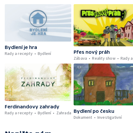
Bydlení je hra
Přes nový práh
Rady a recepty
Bydlení
Zábava
Reality show
Rady a
Ferdinandovy zahrady
Bydlení po česku
Rady a recepty
Bydlení
Zahrada
Dokument
Investigativní