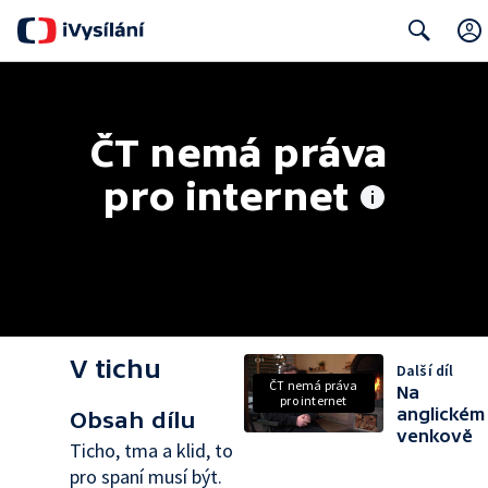
Search
ČT nemá práva 
pro internet
V tichu
Další díl
ČT nemá práva
Na
pro internet
anglickém
Obsah dílu
venkově
Ticho, tma a klid, to
pro spaní musí být.