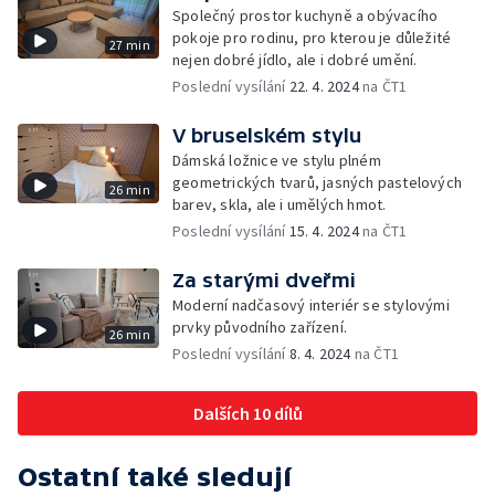
Společný prostor kuchyně a obývacího
pokoje pro rodinu, pro kterou je důležité
27 min
nejen dobré jídlo, ale i dobré umění.
Poslední vysílání
22. 4. 2024
na ČT1
V bruselském stylu
Dámská ložnice ve stylu plném
geometrických tvarů, jasných pastelových
26 min
barev, skla, ale i umělých hmot.
Poslední vysílání
15. 4. 2024
na ČT1
Za starými dveřmi
Moderní nadčasový interiér se stylovými
prvky původního zařízení.
26 min
Poslední vysílání
8. 4. 2024
na ČT1
Dalších 10 dílů
Ostatní také sledují