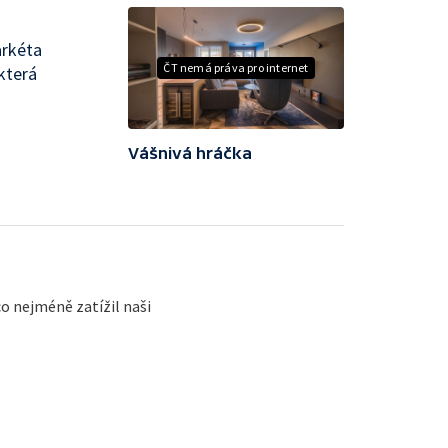
arkéta
ČT nemá práva pro internet
která
Vášnivá hráčka
co nejméně zatížil naši