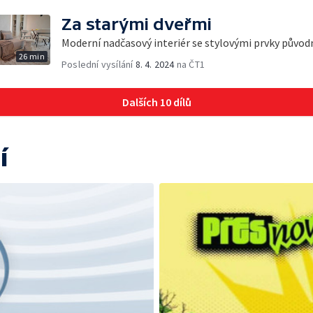
Za starými dveřmi
Moderní nadčasový interiér se stylovými prvky původn
26 min
Poslední vysílání
8. 4. 2024
na ČT1
Dalších 10 dílů
í