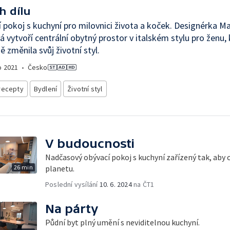
h dílu
 pokoj s kuchyní pro milovnici života a koček. Designérka M
 vytvoří centrální obytný prostor v italském stylu pro ženu, 
ě změnila svůj životní styl.
o
2021
•
Česko
recepty
Bydlení
Životní styl
V budoucnosti
Nadčasový obývací pokoj s kuchyní zařízený tak, aby 
26 min
planetu.
Poslední vysílání
10. 6. 2024
na ČT1
Na párty
Půdní byt plný umění s neviditelnou kuchyní.