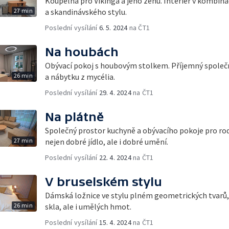
Koupelna pro Vikinga a jeho ženu. Interiér v kombin
27 min
a skandinávského stylu.
Poslední vysílání
6. 5. 2024
na ČT1
Na houbách
Obývací pokoj s houbovým stolkem. Příjemný společn
26 min
a nábytku z mycélia.
Poslední vysílání
29. 4. 2024
na ČT1
Na plátně
Společný prostor kuchyně a obývacího pokoje pro rodi
27 min
nejen dobré jídlo, ale i dobré umění.
Poslední vysílání
22. 4. 2024
na ČT1
V bruselském stylu
Dámská ložnice ve stylu plném geometrických tvarů,
26 min
skla, ale i umělých hmot.
Poslední vysílání
15. 4. 2024
na ČT1