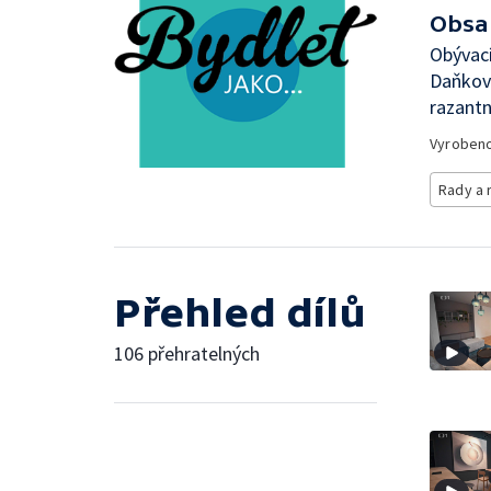
Obsa
Obývací
Daňková
razantn
Vyroben
Rady a 
Přehled dílů
106 přehratelných