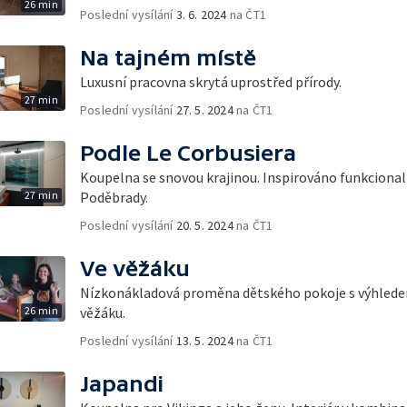
26 min
Poslední vysílání
3. 6. 2024
na ČT1
Na tajném místě
Luxusní pracovna skrytá uprostřed přírody.
27 min
Poslední vysílání
27. 5. 2024
na ČT1
Podle Le Corbusiera
Koupelna se snovou krajinou. Inspirováno funkciona
27 min
Poděbrady.
Poslední vysílání
20. 5. 2024
na ČT1
Ve věžáku
Nízkonákladová proměna dětského pokoje s výhlede
26 min
věžáku.
Poslední vysílání
13. 5. 2024
na ČT1
Japandi