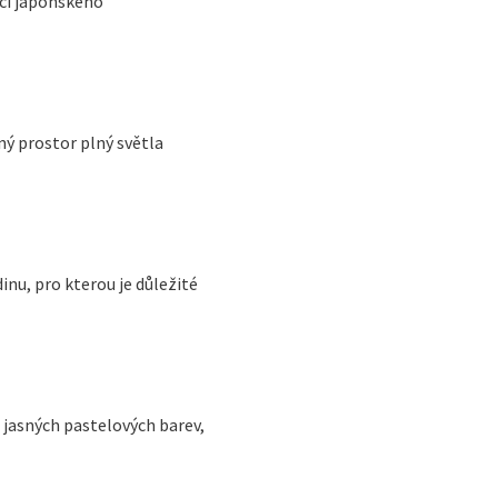
aci japonského
ý prostor plný světla
nu, pro kterou je důležité
 jasných pastelových barev,