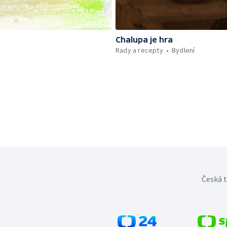
Chalupa je hra
Rady a recepty
Bydlení
Česká t