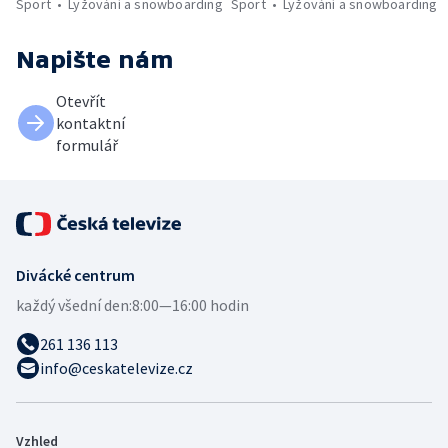
Sport
Lyžování a snowboarding
Sport
Lyžování a snowboarding
Napište nám
Otevřít
kontaktní
formulář
Divácké centrum
každý všední den:
8:00—16:00 hodin
261 136 113
info@ceskatelevize.cz
Vzhled