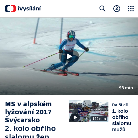
Close
Search
98 min
MS v alpském
Další díl
lyžování 2017
1. kolo
obřího
Švýcarsko
129 min
slalomu
2. kolo obřího
mužů
slalomu žen