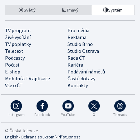
Světlý
Tmavý
Systém
TV program
Pro média
Živé vysílání
Reklama
TV poplatky
Studio Brno
Teletext
Studio Ostrava
Podcasty
Rada ČT
Počasí
Kariéra
E-shop
Podávání námětů
Mobilní a TV aplikace
Časté dotazy
Vše o ČT
Kontakty
Instagram
Facebook
YouTube
X
Threads
© Česká televize
•
•
English
Ochrana soukromí
Přístupnost