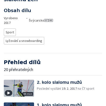
Obsah dílu
Vyrobeno
•
Švýcarsko
2017
Sport
Lyžování a snowboarding
Přehled dílů
20 přehratelných
2. kolo slalomu mužů
Poslední vysílání
19. 2. 2017
na ČT sport
84 min
1. kolo slalomu mužů