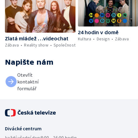
24 hodin v domě
Zlatá mládež …videochat
Kultura
Design
Zábava
Zábava
Reality show
Společnost
Napište nám
Otevřít
kontaktní
formulář
Divácké centrum
každý všední den:
8:00—16:00 hodin