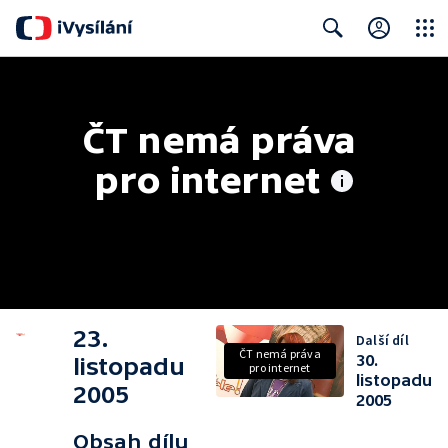
Close
Search
ČT nemá práva 
pro internet
23.
Další díl
ČT nemá práva
30.
listopadu
pro internet
listopadu
2005
2005
Obsah dílu