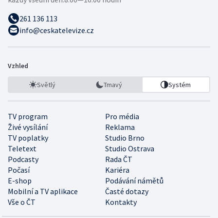
261 136 113
info@ceskatelevize.cz
Vzhled
Světlý
Tmavý
Systém
TV program
Pro média
Živé vysílání
Reklama
TV poplatky
Studio Brno
Teletext
Studio Ostrava
Podcasty
Rada ČT
Počasí
Kariéra
E-shop
Podávání námětů
Mobilní a TV aplikace
Časté dotazy
Vše o ČT
Kontakty