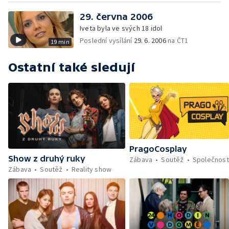
29. června 2006
Iveta byla ve svých 18 idol
Poslední vysílání
29. 6. 2006
na ČT1
19 min
Ostatní také sledují
PragoCosplay
Show z druhý ruky
Zábava
Soutěž
Společnost
Zábava
Soutěž
Reality show