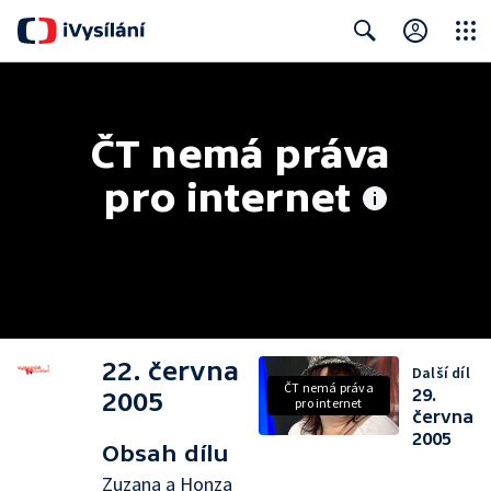
Close
Search
ČT nemá práva 
pro internet
22. června
Další díl
ČT nemá práva
29.
2005
pro internet
června
2005
Obsah dílu
Zuzana a Honza