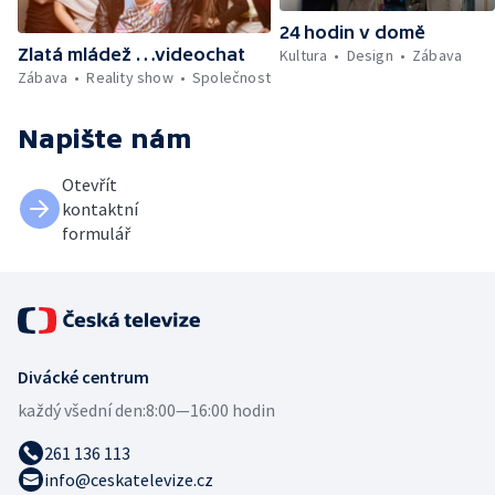
24 hodin v domě
Zlatá mládež …videochat
Kultura
Design
Zábava
Zábava
Reality show
Společnost
Napište nám
Otevřít
kontaktní
formulář
Divácké centrum
každý všední den:
8:00—16:00 hodin
261 136 113
info@ceskatelevize.cz