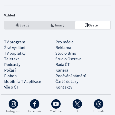
Vzhled
Světlý
Tmavý
Systém
TV program
Pro média
Živé vysílání
Reklama
TV poplatky
Studio Brno
Teletext
Studio Ostrava
Podcasty
Rada ČT
Počasí
Kariéra
E-shop
Podávání námětů
Mobilní a TV aplikace
Časté dotazy
Vše o ČT
Kontakty
Instagram
Facebook
YouTube
X
Threads