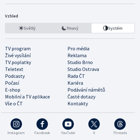
Vzhled
Světlý
Tmavý
Systém
TV program
Pro média
Živé vysílání
Reklama
TV poplatky
Studio Brno
Teletext
Studio Ostrava
Podcasty
Rada ČT
Počasí
Kariéra
E-shop
Podávání námětů
Mobilní a TV aplikace
Časté dotazy
Vše o ČT
Kontakty
Instagram
Facebook
YouTube
X
Threads