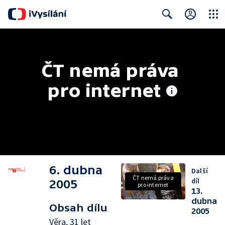
Close
Search
ČT nemá práva 
pro internet
6. dubna
Další
ČT nemá práva
díl
2005
pro internet
13.
dubna
Obsah dílu
2005
Věra, 31 let