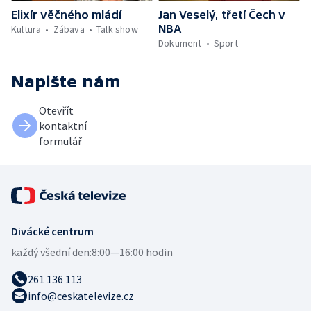
Elixír věčného mládí
Jan Veselý, třetí Čech v
NBA
Kultura
Zábava
Talk show
Dokument
Sport
Napište nám
Otevřít
kontaktní
formulář
Divácké centrum
každý všední den:
8:00—16:00 hodin
261 136 113
info@ceskatelevize.cz