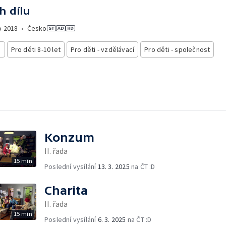
h dílu
o
2018
•
Česko
i
Pro děti 8-10 let
Pro děti - vzdělávací
Pro děti - společnost
Konzum
II. řada
15 min
Poslední vysílání
13. 3. 2025
na ČT :D
Charita
II. řada
15 min
Poslední vysílání
6. 3. 2025
na ČT :D