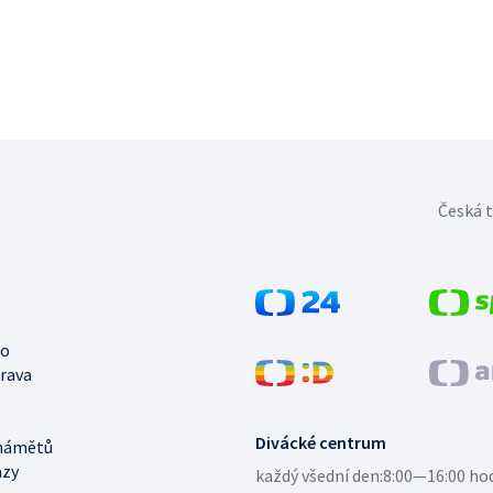
Česká t
no
trava
Divácké centrum
námětů
azy
každý všední den:
8:00—16:00 ho