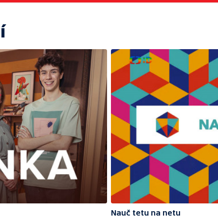
í
Nauč tetu na netu