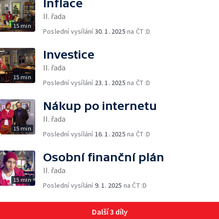
Inflace
II. řada
15 min
Poslední vysílání
30. 1. 2025
na ČT :D
Investice
II. řada
15 min
Poslední vysílání
23. 1. 2025
na ČT :D
Nákup po internetu
II. řada
15 min
Poslední vysílání
16. 1. 2025
na ČT :D
Osobní finanční plán
II. řada
15 min
Poslední vysílání
9. 1. 2025
na ČT :D
Další 3 díly