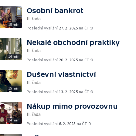
Osobní bankrot
II. řada
15 min
Poslední vysílání
27. 2. 2025
na ČT :D
Nekalé obchodní praktiky
II. řada
14 min
Poslední vysílání
20. 2. 2025
na ČT :D
Duševní vlastnictví
II. řada
15 min
Poslední vysílání
13. 2. 2025
na ČT :D
Nákup mimo provozovnu
II. řada
14 min
Poslední vysílání
6. 2. 2025
na ČT :D