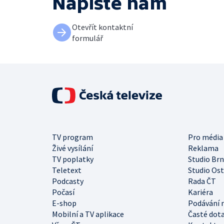
Napište nám
Otevřít kontaktní
formulář
TV program
Pro média
Živé vysílání
Reklama
TV poplatky
Studio Br
Teletext
Studio Os
Podcasty
Rada ČT
Počasí
Kariéra
E-shop
Podávání 
Mobilní a TV aplikace
Časté dot