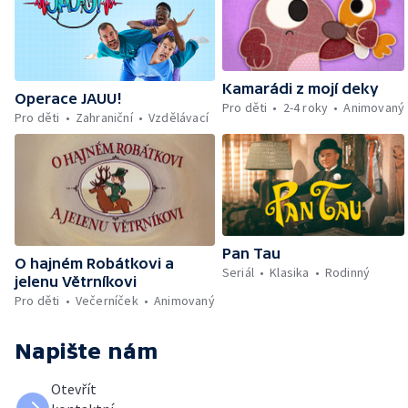
Kamarádi z mojí deky
Operace JAUU!
Pro děti
2-4 roky
Animovaný
Pro děti
Zahraniční
Vzdělávací
Pan Tau
O hajném Robátkovi a
Seriál
Klasika
Rodinný
jelenu Větrníkovi
Pro děti
Večerníček
Animovaný
Napište nám
Otevřít