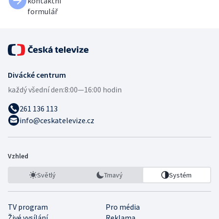
kontaktní
formulář
Divácké centrum
každý všední den:
8:00—16:00 hodin
261 136 113
info@ceskatelevize.cz
Vzhled
Světlý
Tmavý
Systém
TV program
Pro média
Živé vysílání
Reklama