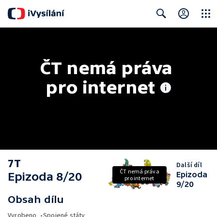
Close
Search
ČT nemá práva 
pro internet
7T
Další díl
ČT nemá práva
Epizoda 8/20
Epizoda
pro internet
9/20
Obsah dílu
Vyrobeno
•
Spojené státy